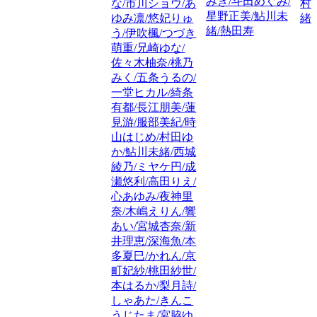
みき/斗田めぐみ/
な/市川ショウ/あ
村
星野正美/鮎川未
ゆみ凛/悠妃りゅ
緒
緒/熱田寿
う/伊吹楓/つづき
萌重/兄崎ゆな/
佐々木柚奈/桃乃
みく/五条うるの/
一堂ヒカル/綺条
有都/長江朋美/蓮
見游/服部美紀/時
山はじめ/村田ゆ
か/鮎川未緒/西城
綾乃/ミヤケ円/成
瀬悠利/高田りえ/
心あゆみ/夜神里
奈/木嶋えりん/響
あい/宮城杏奈/新
井理恵/深海魚/本
多夏巳/かれん/京
町妃紗/桃田紗世/
本はるか/梨月詩/
しゃあた/きんこ
うじたま/宮脇ゆ