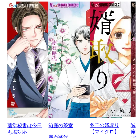
冬子の婿取り
誠
藤堂秘書は今日
箱庭の茶室
【マイクロ】
俺
も塩対応
赤石路代