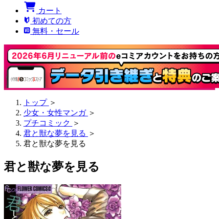
カート
初めての方
無料・セール
トップ
＞
少女・女性マンガ
＞
プチコミック
＞
君と獣な夢を見る
＞
君と獣な夢を見る
君と獣な夢を見る