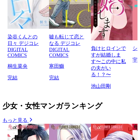
染谷くんとの
嘘も転じて恋と
日々 デジコレ
なる デジコレ
負けヒロインで
シ
DIGITAL
DIGITAL
すが結婚しま
COMICS
COMICS
宇
す〜この中に私
桐生菜央
寒田鰤
の夫がい
る！？〜
完結
完結
池山田剛
少女・女性マンガランキング
もっと見る