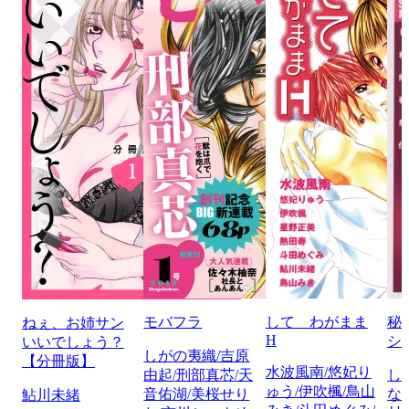
モバフラ
して わがまま
秘
ねぇ、お姉サン
H
シ
いいでしょう？
しがの夷織/吉原
【分冊版】
水波風南/悠妃り
由起/刑部真芯/天
し
ゅう/伊吹楓/鳥山
音佑湖/美桜せり
な
鮎川未緒