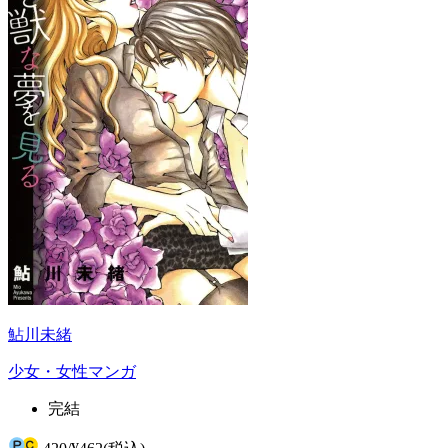
鮎川未緒
少女・女性マンガ
完結