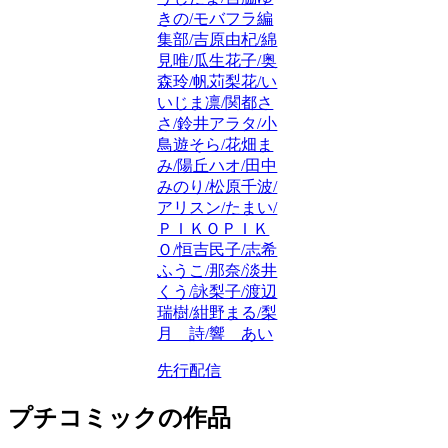
きの/モバフラ編
集部/吉原由杞/綿
見唯/瓜生花子/奥
森玲/帆苅梨花/い
いじま凛/関都さ
さ/鈴井アラタ/小
鳥遊そら/花畑ま
み/陽丘ハオ/田中
みのり/松原千波/
アリスン/たまい/
ＰＩＫＯＰＩＫ
Ｏ/恒吉民子/志希
ふうこ/那奈/淡井
くう/詠梨子/渡辺
瑞樹/紺野まる/梨
月 詩/響 あい
先行配信
プチコミックの作品