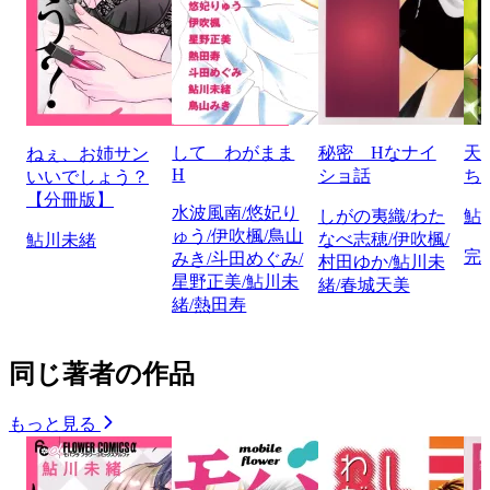
して わがまま
秘密 Hなナイ
天
ねぇ、お姉サン
H
ショ話
ち
いいでしょう？
【分冊版】
水波風南/悠妃り
しがの夷織/わた
鮎
ゅう/伊吹楓/鳥山
なべ志穂/伊吹楓/
鮎川未緒
完
みき/斗田めぐみ/
村田ゆか/鮎川未
星野正美/鮎川未
緒/春城天美
緒/熱田寿
同じ著者の作品
もっと見る