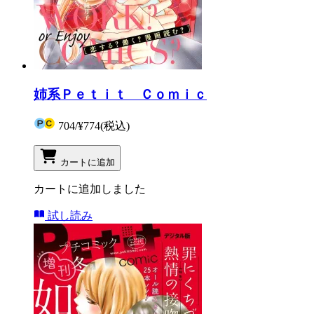
姉系Ｐｅｔｉｔ Ｃｏｍｉｃ
704
/
¥774
(税込)
カートに追加
カートに追加しました
試し読み