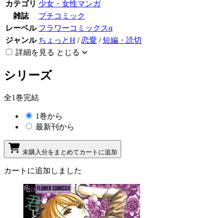
カテゴリ
少女・女性マンガ
雑誌
プチコミック
レーベル
フラワーコミックスα
ジャンル
ちょっとH
/
恋愛
/
短編・読切
詳細を見る
とじる
シリーズ
全1巻完結
1巻から
最新刊から
未購入分をまとめてカートに追加
カートに追加しました