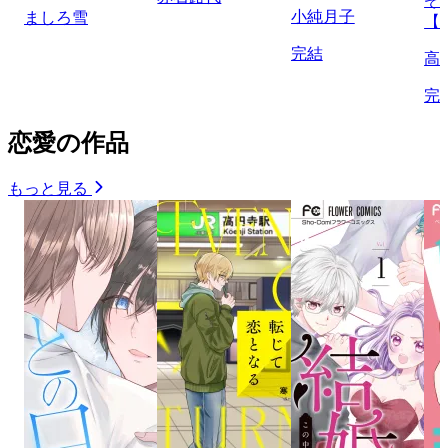
ぞ
小純月子
ましろ雪
【
完結
高
完
恋愛の作品
もっと見る