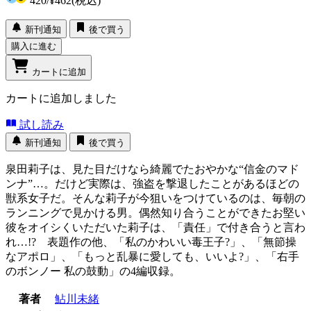
420
/
¥462
(税込)
新刊通知
後で買う
購入に進む
カートに追加
カートに追加しました
試し読み
新刊通知
後で買う
泉田莉子は、見た目だけなら綺麗でたおやかな“信金のマド
ンナ”…。だけど実際は、強盗を撃退したことがあるほどの
獣系女子だ。そんな莉子が今狙いをつけているのは、毎朝の
ランニングで見かける男。偶然知り合うことができたお堅い
彼をオイシくいただいた莉子は、「責任」で付き合うと言わ
れ…!? 表題作の他、「私のかわいい毒王子?」、「無節操
なアポロ」、「もっと乱暴に愛しても、いいよ?」、「右手
のボンノー 私の鼓動」の4編収録。
著者
鮎川未緒