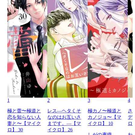
1
2
3
4
極と蕾〜極道と
レス―ヘタくそ
極カノ〜極道と
さ
恋を知らない人
なのはお互いさ
カノジョ〜【マ
デ
妻と〜【マイク
まです。―【マ
イクロ】 10
ロ】
ロ】 30
イクロ】 26
しがの夷織
わ