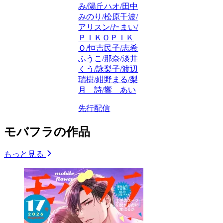
み/陽丘ハオ/田中
みのり/松原千波/
アリスン/たまい/
ＰＩＫＯＰＩＫ
Ｏ/恒吉民子/志希
ふうこ/那奈/淡井
くう/詠梨子/渡辺
瑞樹/紺野まる/梨
月 詩/響 あい
先行配信
モバフラの作品
もっと見る