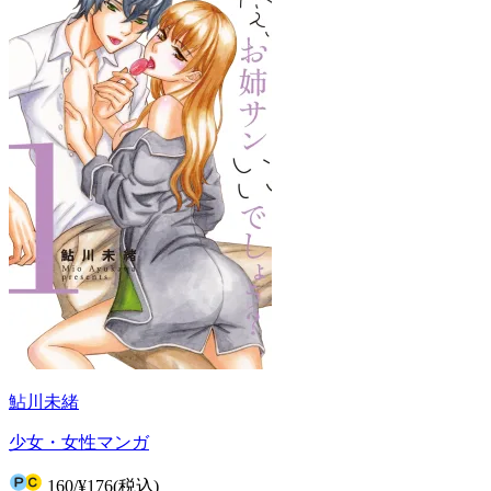
鮎川未緒
少女・女性マンガ
160
/
¥176
(税込)