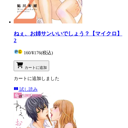
ねぇ、お姉サンいいでしょう？【マイクロ】
2
160
/
¥176
(税込)
カートに追加
カートに追加しました
試し読み