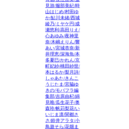
見游/服部美紀/時
山はじめ/村田ゆ
か/鮎川未緒/西城
綾乃/ミヤケ円/成
瀬悠利/高田りえ/
心あゆみ/夜神里
奈/木嶋えりん/響
あい/宮城杏奈/新
井理恵/深海魚/本
多夏巳/かれん/京
町妃紗/桃田紗世/
本はるか/梨月詩/
しゃあた/きんこ
うじたま/宮脇ゆ
きの/モバフラ編
集部/吉原由杞/綿
見唯/瓜生花子/奥
森玲/帆苅梨花/い
いじま凛/関都さ
さ/鈴井アラタ/小
鳥遊そら/花畑ま