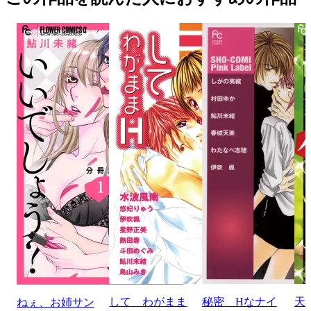
して わがまま
秘密 Hなナイ
天
ねぇ、お姉サン