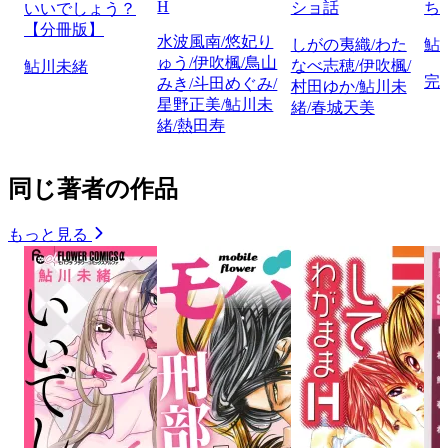
H
ショ話
ち
いいでしょう？
【分冊版】
水波風南/悠妃り
しがの夷織/わた
鮎
ゅう/伊吹楓/鳥山
なべ志穂/伊吹楓/
鮎川未緒
完
みき/斗田めぐみ/
村田ゆか/鮎川未
星野正美/鮎川未
緒/春城天美
緒/熱田寿
同じ著者の作品
もっと見る