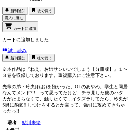
新刊通知
後で買う
購入に進む
カートに追加
カートに追加しました
試し読み
新刊通知
後で買う
※本作品は『ねえ、お姉サンいいでしょう【分冊版】』１〜
３巻を収録しております。重複購入にご注意下さい。
先輩の弟・玲央(れお)を預かった、OLのあやめ。学生と同居
なんてメンド?!!…って思ってたけど、チラ見した彼のハダ
カがたまらなくて、触りたくて…イタズラしてたら、玲央が
S男に豹変!! しつけをするとか言って、強引に攻めてきちゃ
ったっ!!
著者
鮎川未緒
カテゴ