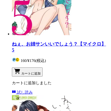
ねぇ、お姉サンいいでしょう？【マイクロ】
5
160
/
¥176
(税込)
カートに追加
カートに追加しました
試し読み