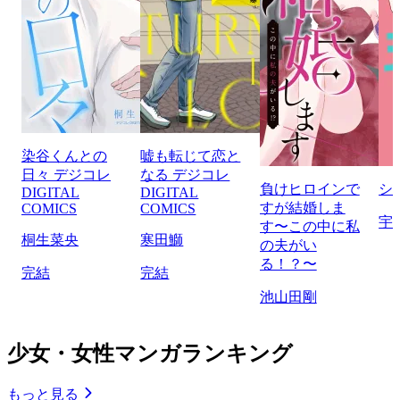
染谷くんとの
嘘も転じて恋と
日々 デジコレ
なる デジコレ
負けヒロインで
シ
DIGITAL
DIGITAL
すが結婚しま
COMICS
COMICS
宇
す〜この中に私
桐生菜央
寒田鰤
の夫がい
る！？〜
完結
完結
池山田剛
少女・女性マンガランキング
もっと見る