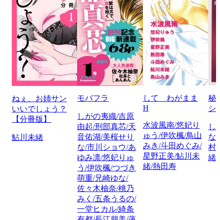
モバフラ
して わがまま
秘
ねぇ、お姉サン
H
シ
いいでしょう？
しがの夷織/吉原
【分冊版】
水波風南/悠妃り
由起/刑部真芯/天
し
ゅう/伊吹楓/鳥山
音佑湖/美桜せり
な
鮎川未緒
みき/斗田めぐみ/
な/市川ショウ/あ
村
星野正美/鮎川未
ゆみ凛/悠妃りゅ
緒
緒/熱田寿
う/伊吹楓/つづき
萌重/兄崎ゆな/
佐々木柚奈/桃乃
みく/五条うるの/
一堂ヒカル/綺条
有都/長江朋美/蓮