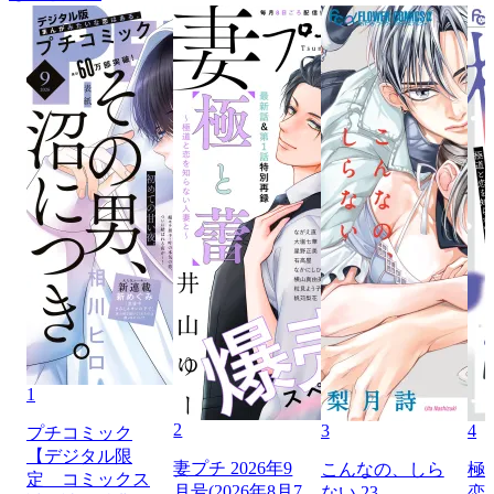
1
2
3
4
プチコミック
【デジタル限
妻プチ 2026年9
こんなの、しら
極
定 コミックス
月号(2026年8月7
ない 23
恋