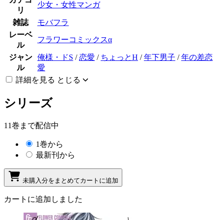
少女・女性マンガ
リ
雑誌
モバフラ
レーベ
フラワーコミックスα
ル
ジャン
俺様・ドS
/
恋愛
/
ちょっとH
/
年下男子
/
年の差恋
ル
愛
詳細を見る
とじる
シリーズ
11巻まで配信中
1巻から
最新刊から
未購入分をまとめてカートに追加
カートに追加しました