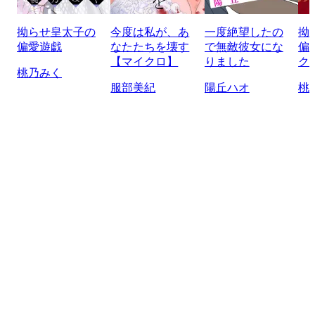
拗らせ皇太子の
今度は私が、あ
一度絶望したの
拗
偏愛遊戯
なたたちを壊す
で無敵彼女にな
偏
【マイクロ】
りました
ク
桃乃みく
服部美紀
陽丘ハオ
桃