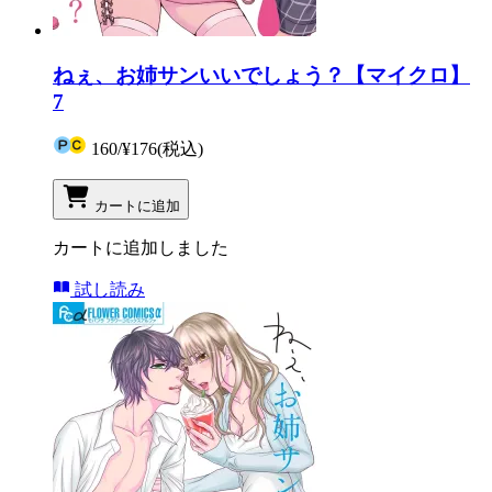
ねぇ、お姉サンいいでしょう？【マイクロ】
7
160
/
¥176
(税込)
カートに追加
カートに追加しました
試し読み