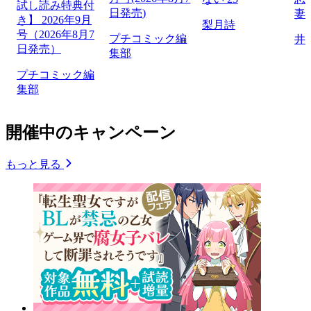
試し読み特典付
日発売)
妻
き】 2026年9月
梨月詩
号（2026年8月7
プチコミック編
井
日発売）
集部
プチコミック編
集部
開催中のキャンペーン
もっと見る