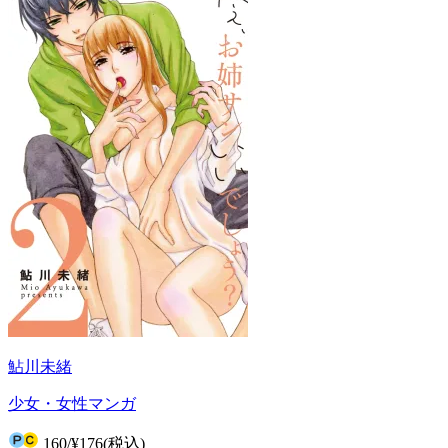
鮎川未緒
少女・女性マンガ
160
/
¥176
(税込)