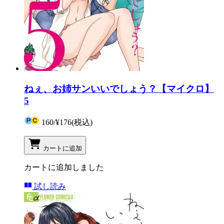
ねぇ、お姉サンいいでしょう？【マイクロ】
5
160
/
¥176
(税込)
カートに追加
カートに追加しました
試し読み