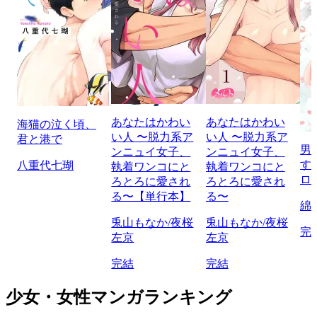
あなたはかわい
あなたはかわい
海猫の泣く頃、
い人 〜脱力系ア
い人 〜脱力系ア
君と港で
男
ンニュイ女子、
ンニュイ女子、
す
八重代七瑚
執着ワンコにと
執着ワンコにと
ロ
ろとろに愛され
ろとろに愛され
る〜【単行本】
る〜
綿
兎山もなか/夜桜
兎山もなか/夜桜
完
左京
左京
完結
完結
少女・女性マンガランキング