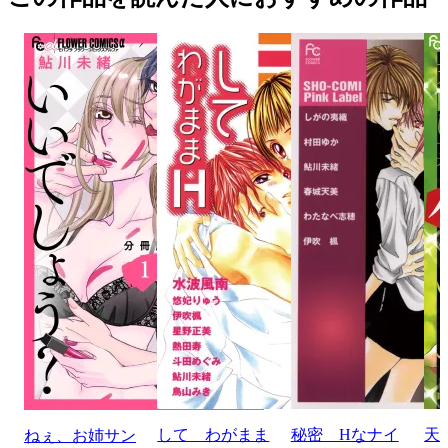
して わがまま
秘密 Hなナイ
天
ねぇ、お姉サン