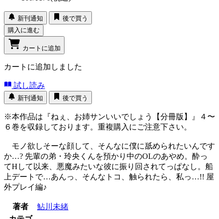
新刊通知
後で買う
購入に進む
カートに追加
カートに追加しました
試し読み
新刊通知
後で買う
※本作品は『ねぇ、お姉サンいいでしょう【分冊版】』４〜
６巻を収録しております。重複購入にご注意下さい。
モノ欲しそーな顔して、そんなに僕に舐められたいんです
か…? 先輩の弟・玲央くんを預かり中のOLのあやめ。酔っ
てHして以来、悪魔みたいな彼に振り回されてっぱなし。船
上デートで…あんっ、そんなトコ、触られたら、私っ…!! 屋
外プレイ編♪
著者
鮎川未緒
カテゴ