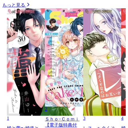
もっと見る
2
1
3
4
Ｓｈｏ−Ｃｏｍｉ
【電子版特典付