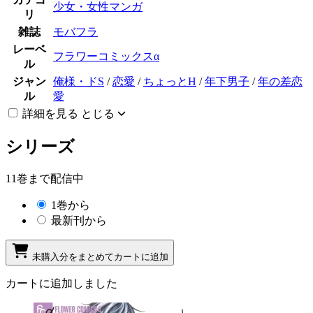
少女・女性マンガ
リ
雑誌
モバフラ
レーベ
フラワーコミックスα
ル
ジャン
俺様・ドS
/
恋愛
/
ちょっとH
/
年下男子
/
年の差恋
ル
愛
詳細を見る
とじる
シリーズ
11巻まで配信中
1巻から
最新刊から
未購入分をまとめてカートに追加
カートに追加しました