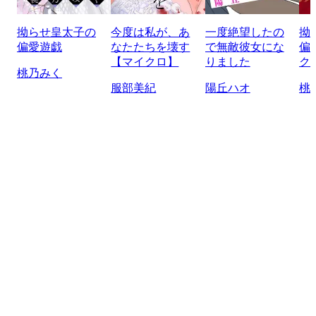
拗らせ皇太子の
今度は私が、あ
一度絶望したの
拗
偏愛遊戯
なたたちを壊す
で無敵彼女にな
偏
【マイクロ】
りました
ク
桃乃みく
服部美紀
陽丘ハオ
桃