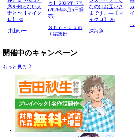
極と蕾〜極道と
レス―ヘタくそ
極
き】 2026年17号
恋を知らない人
なのはお互いさ
カ
(2026年8月5日発
妻と〜【マイク
まです。―【マ
イ
売)
ロ】 30
イクロ】 26
し
Ｓｈｏ－Ｃｏｍ
井山ゆー
深海魚
ｉ編集部
開催中のキャンペーン
もっと見る