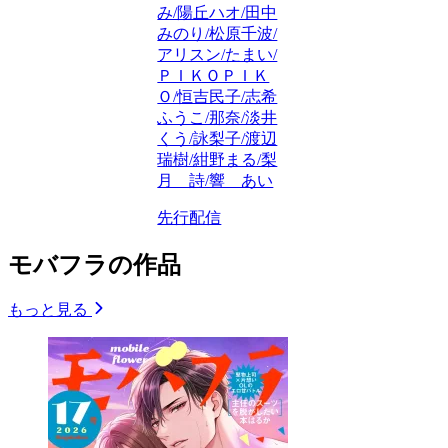
み/陽丘ハオ/田中
みのり/松原千波/
アリスン/たまい/
ＰＩＫＯＰＩＫ
Ｏ/恒吉民子/志希
ふうこ/那奈/淡井
くう/詠梨子/渡辺
瑞樹/紺野まる/梨
月 詩/響 あい
先行配信
モバフラの作品
もっと見る