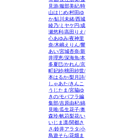
見游/服部美紀/時
山はじめ/村田ゆ
か/鮎川未緒/西城
綾乃/ミヤケ円/成
瀬悠利/高田りえ/
心あゆみ/夜神里
奈/木嶋えりん/響
あい/宮城杏奈/新
井理恵/深海魚/本
多夏巳/かれん/京
町妃紗/桃田紗世/
本はるか/梨月詩/
しゃあた/きんこ
うじたま/宮脇ゆ
きの/モバフラ編
集部/吉原由杞/綿
見唯/瓜生花子/奥
森玲/帆苅梨花/い
いじま凛/関都さ
さ/鈴井アラタ/小
鳥遊そら/花畑ま