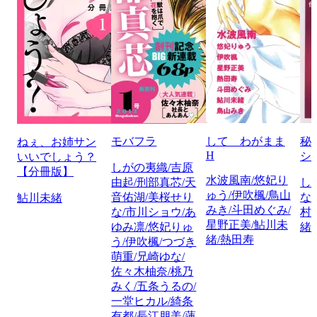
モバフラ
して わがまま
秘
ねぇ、お姉サン
H
シ
いいでしょう？
しがの夷織/吉原
【分冊版】
水波風南/悠妃り
由起/刑部真芯/天
し
ゅう/伊吹楓/鳥山
音佑湖/美桜せり
な
鮎川未緒
みき/斗田めぐみ/
な/市川ショウ/あ
村
星野正美/鮎川未
ゆみ凛/悠妃りゅ
緒
緒/熱田寿
う/伊吹楓/つづき
萌重/兄崎ゆな/
佐々木柚奈/桃乃
みく/五条うるの/
一堂ヒカル/綺条
有都/長江朋美/蓮