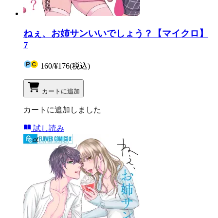
ねぇ、お姉サンいいでしょう？【マイクロ】
7
160
/
¥176
(税込)
カートに追加
カートに追加しました
試し読み