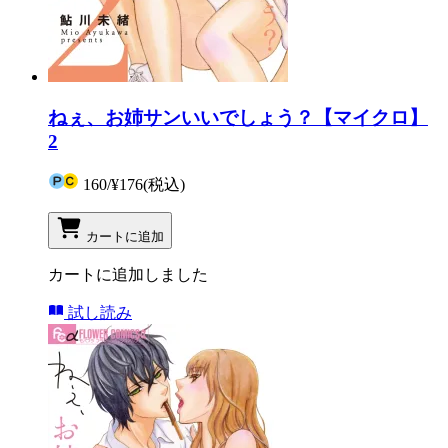
ねぇ、お姉サンいいでしょう？【マイクロ】
2
160
/
¥176
(税込)
カートに追加
カートに追加しました
試し読み