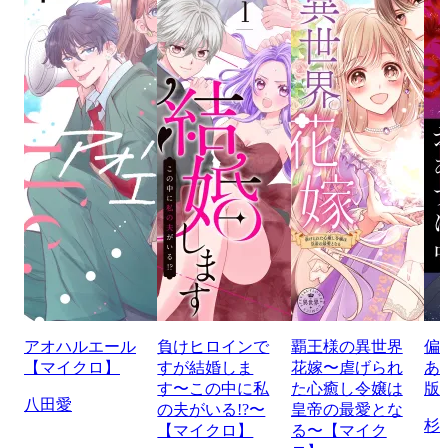
アオハルエール
負けヒロインで
覇王様の異世界
偏
【マイクロ】
すが結婚しま
花嫁〜虐げられ
あ
す〜この中に私
た心癒し令嬢は
版
八田愛
の夫がいる!?〜
皇帝の最愛とな
杉
【マイクロ】
る〜【マイク