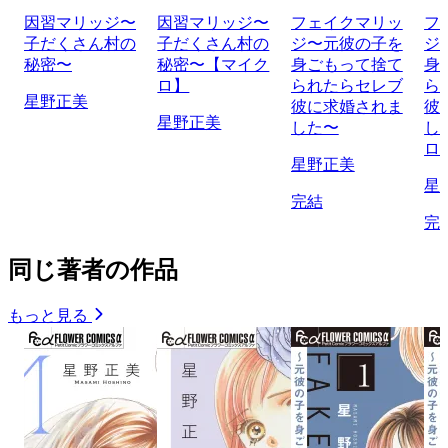
因習マリッジ〜
因習マリッジ〜
フェイクマリッ
フ
子だくさん村の
子だくさん村の
ジ〜元彼の子を
ジ
秘密〜
秘密〜【マイク
身ごもって捨て
身
ロ】
られたらセレブ
ら
星野正美
彼に求婚されま
彼
星野正美
した〜
し
ロ
星野正美
星
完結
完
同じ著者の作品
もっと見る