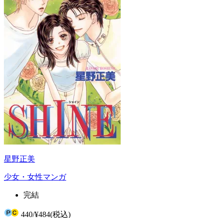
星野正美
少女・女性マンガ
完結
440
/
¥484
(税込)