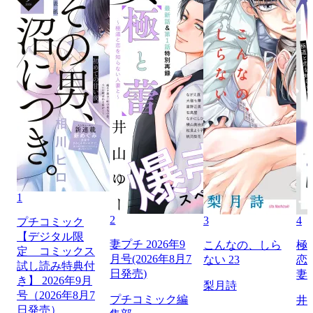
1
2
3
4
プチコミック
【デジタル限
妻プチ 2026年9
こんなの、しら
極
定 コミックス
月号(2026年8月7
ない 23
恋
試し読み特典付
日発売)
妻
き】 2026年9月
梨月詩
号（2026年8月7
プチコミック編
井
日発売）