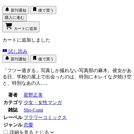
新刊通知
後で買う
購入に進む
カートに追加
カートに追加しました
試し読み
新刊通知
後で買う
「フツー過ぎる」写真しか撮れない写真部の麻木。彼女があ
る日、学校の屋上で出会ったのは、特別にキレイな夕焼け空
と、特別なあの人…。
著者
星野正美
カテゴリ
少女・女性マンガ
雑誌
Sho-Comi
レーベル
フラワーコミックス
ジャンル
恋愛
詳細を見る
とじる