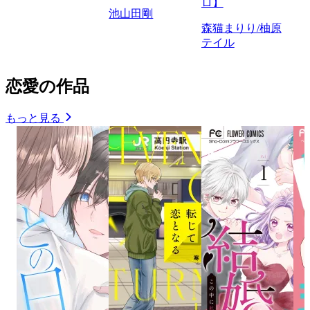
ロ】
池山田剛
森猫まりり/柚原
テイル
恋愛の作品
もっと見る