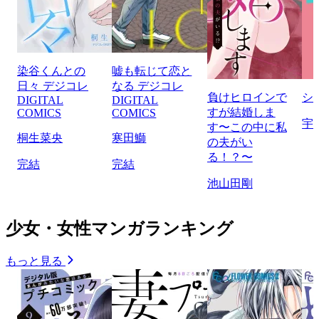
染谷くんとの
嘘も転じて恋と
日々 デジコレ
なる デジコレ
負けヒロインで
シ
DIGITAL
DIGITAL
すが結婚しま
COMICS
COMICS
宇
す〜この中に私
桐生菜央
寒田鰤
の夫がい
る！？〜
完結
完結
池山田剛
少女・女性マンガランキング
もっと見る