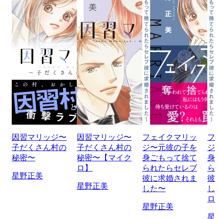
因習マリッジ〜
因習マリッジ〜
フェイクマリッ
フ
子だくさん村の
子だくさん村の
ジ〜元彼の子を
ジ
秘密〜
秘密〜【マイク
身ごもって捨て
身
ロ】
られたらセレブ
ら
星野正美
彼に求婚されま
彼
星野正美
した〜
し
ロ
星野正美
星