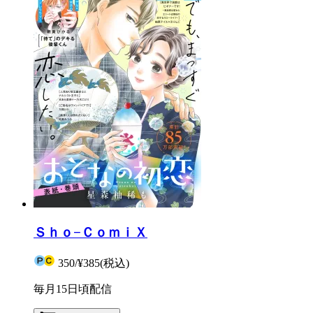
Ｓｈｏ−ＣｏｍｉＸ
350
/
¥385
(税込)
毎月15日頃配信