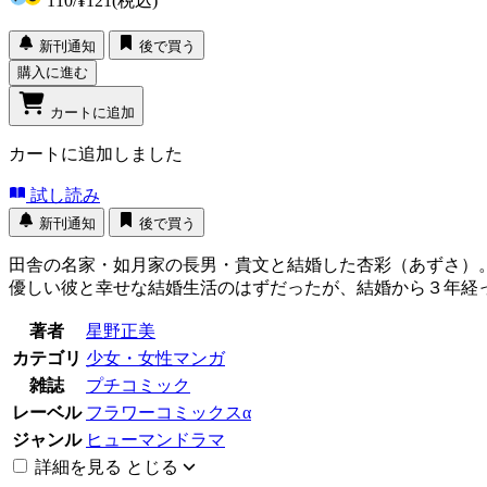
110
/
¥121
(税込)
新刊通知
後で買う
購入に進む
カートに追加
カートに追加しました
試し読み
新刊通知
後で買う
田舎の名家・如月家の長男・貴文と結婚した杏彩（あずさ
優しい彼と幸せな結婚生活のはずだったが、結婚から３年経
著者
星野正美
カテゴリ
少女・女性マンガ
雑誌
プチコミック
レーベル
フラワーコミックスα
ジャンル
ヒューマンドラマ
詳細を見る
とじる