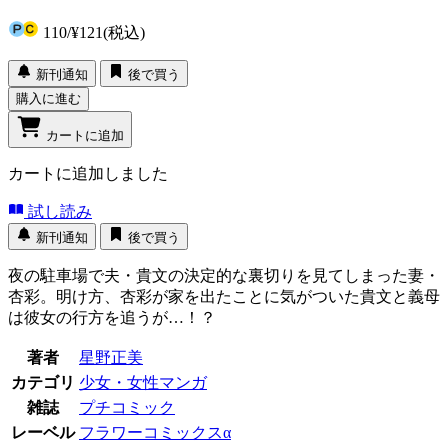
110
/
¥121
(税込)
新刊通知
後で買う
購入に進む
カートに追加
カートに追加しました
試し読み
新刊通知
後で買う
夜の駐車場で夫・貴文の決定的な裏切りを見てしまった妻・
杏彩。明け方、杏彩が家を出たことに気がついた貴文と義母
は彼女の行方を追うが…！？
著者
星野正美
カテゴリ
少女・女性マンガ
雑誌
プチコミック
レーベル
フラワーコミックスα