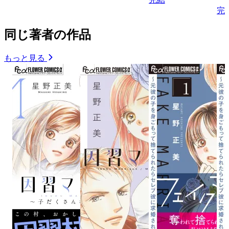
完
同じ著者の作品
もっと見る