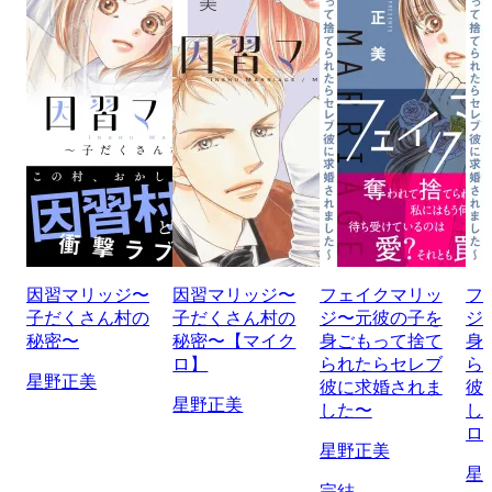
因習マリッジ〜
因習マリッジ〜
フェイクマリッ
フ
子だくさん村の
子だくさん村の
ジ〜元彼の子を
ジ
秘密〜
秘密〜【マイク
身ごもって捨て
身
ロ】
られたらセレブ
ら
星野正美
彼に求婚されま
彼
星野正美
した〜
し
ロ
星野正美
星
完結