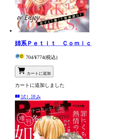
姉系Ｐｅｔｉｔ Ｃｏｍｉｃ
704
/
¥774
(税込)
カートに追加
カートに追加しました
試し読み