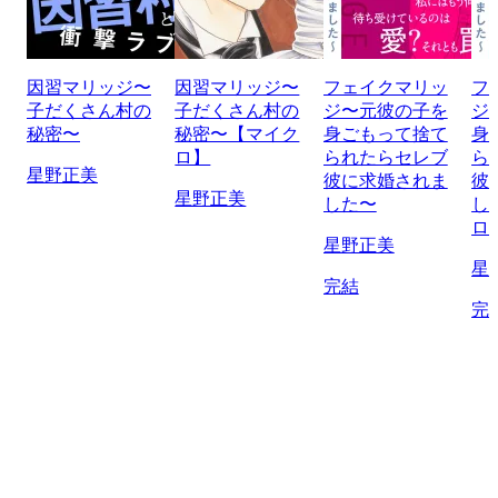
因習マリッジ〜
因習マリッジ〜
フェイクマリッ
フ
子だくさん村の
子だくさん村の
ジ〜元彼の子を
ジ
秘密〜
秘密〜【マイク
身ごもって捨て
身
ロ】
られたらセレブ
ら
星野正美
彼に求婚されま
彼
星野正美
した〜
し
ロ
星野正美
星
完結
完