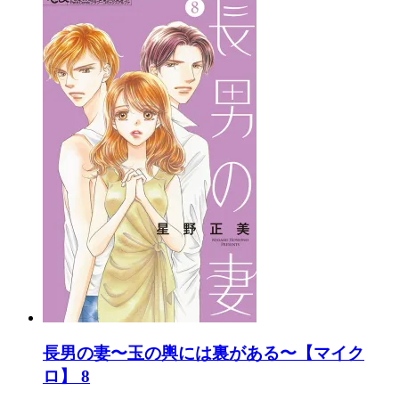
長男の妻〜玉の輿には裏がある〜【マイク
ロ】 8