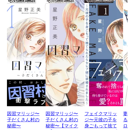
因習マリッジ〜
因習マリッジ〜
フェイクマリッ
妻
子だくさん村の
子だくさん村の
ジ〜元彼の子を
る
秘密〜
秘密〜【マイク
身ごもって捨て
ロ