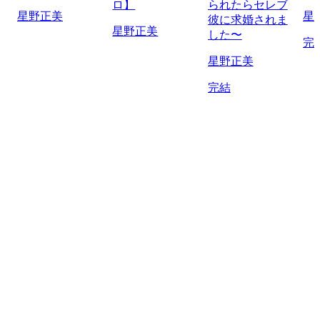
ロ】
られたらセレブ
星野正美
星
彼に求婚されま
星野正美
した〜
完
星野正美
完結