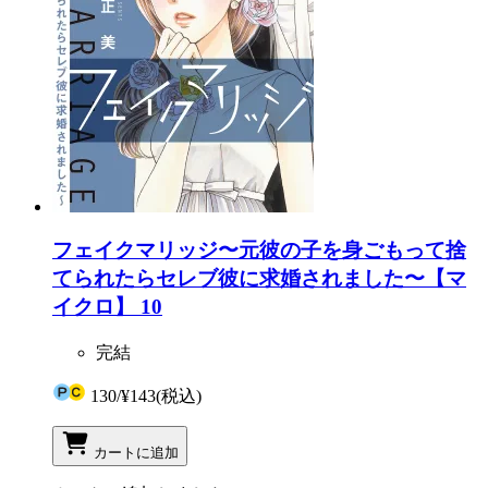
フェイクマリッジ〜元彼の子を身ごもって捨
てられたらセレブ彼に求婚されました〜【マ
イクロ】 10
完結
130
/
¥143
(税込)
カートに追加