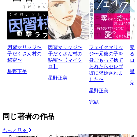
因習マリッジ〜
因習マリッジ〜
フェイクマリッ
妻
子だくさん村の
子だくさん村の
ジ〜元彼の子を
る
秘密〜
秘密〜【マイク
身ごもって捨て
ロ
ロ】
られたらセレブ
星野正美
星
彼に求婚されま
星野正美
した〜
完
星野正美
完結
同じ著者の作品
もっと見る