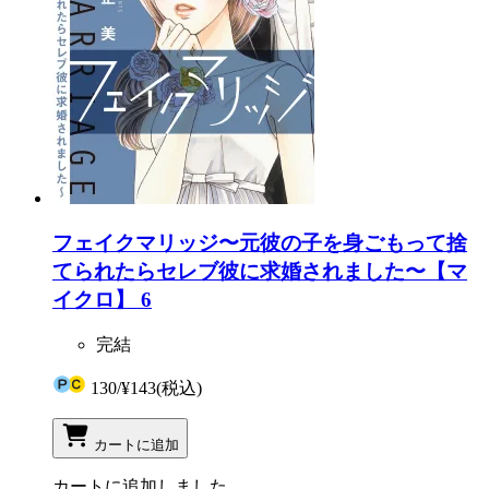
フェイクマリッジ〜元彼の子を身ごもって捨
てられたらセレブ彼に求婚されました〜【マ
イクロ】 6
完結
130
/
¥143
(税込)
カートに追加
カートに追加しました