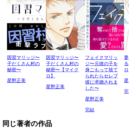
因習マリッジ〜
因習マリッジ〜
フェイクマリッ
妻
子だくさん村の
子だくさん村の
ジ〜元彼の子を
る
秘密〜
秘密〜【マイク
身ごもって捨て
ロ
ロ】
られたらセレブ
星野正美
星
彼に求婚されま
星野正美
した〜
完
星野正美
完結
同じ著者の作品