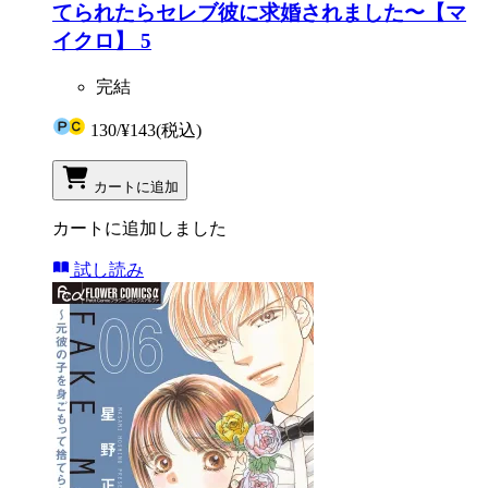
てられたらセレブ彼に求婚されました〜【マ
イクロ】 5
完結
130
/
¥143
(税込)
カートに追加
カートに追加しました
試し読み