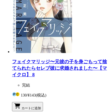
フェイクマリッジ〜元彼の子を身ごもって捨
てられたらセレブ彼に求婚されました〜【マ
イクロ】 8
完結
130
/
¥143
(税込)
カートに追加