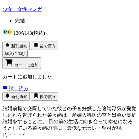
少女・女性マンガ
完結
130
/
¥143
(税込)
新刊通知
後で買う
購入に進む
カートに追加
カートに追加しました
試し読み
新刊通知
後で買う
結婚前提で交際していた彼との子を妊娠した途端浮気が発覚
し別れを告げられた菜々緒は、産婦人科医の空と出会い契約
結婚をすることに。 目の前の生活に向き合って幸せになろ
うとしている菜々緒の前に、最低な元カレ・聖司が現
れ・・・?