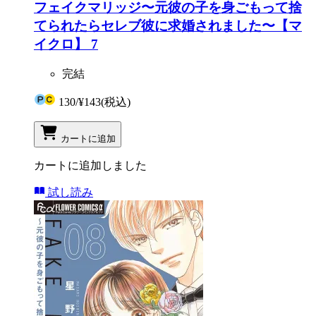
フェイクマリッジ〜元彼の子を身ごもって捨
てられたらセレブ彼に求婚されました〜【マ
イクロ】 7
完結
130
/
¥143
(税込)
カートに追加
カートに追加しました
試し読み