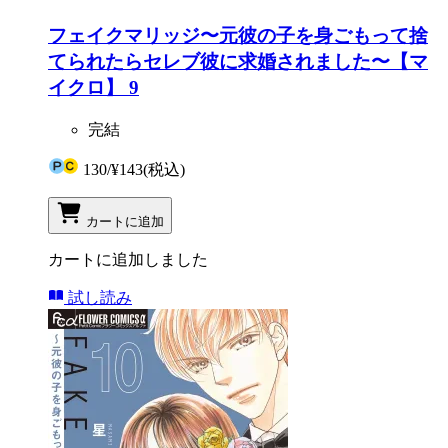
フェイクマリッジ〜元彼の子を身ごもって捨
てられたらセレブ彼に求婚されました〜【マ
イクロ】 9
完結
130
/
¥143
(税込)
カートに追加
カートに追加しました
試し読み