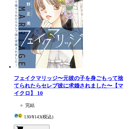
フェイクマリッジ〜元彼の子を身ごもって捨
てられたらセレブ彼に求婚されました〜【マ
イクロ】 10
完結
130
/
¥143
(税込)