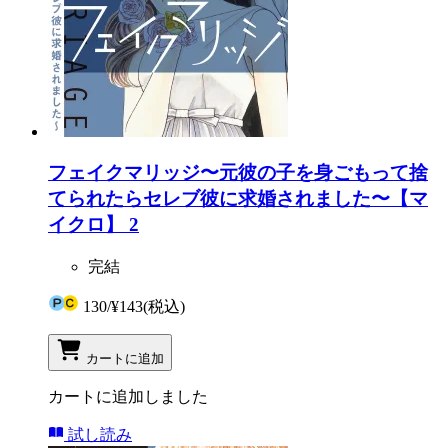
フェイクマリッジ〜元彼の子を身ごもって捨
てられたらセレブ彼に求婚されました〜【マ
イクロ】 2
完結
130
/
¥143
(税込)
カートに追加
カートに追加しました
試し読み