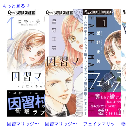
もっと見る
因習マリッジ〜
因習マリッジ〜
フェイクマリッ
妻