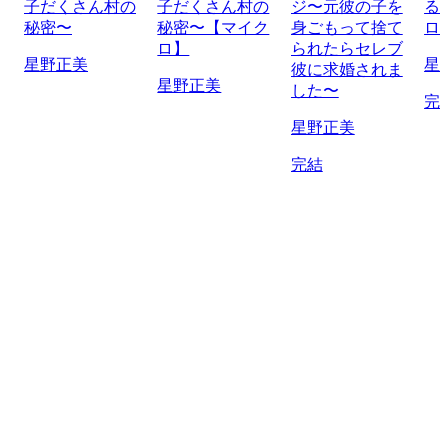
子だくさん村の
子だくさん村の
ジ〜元彼の子を
る
秘密〜
秘密〜【マイク
身ごもって捨て
ロ
ロ】
られたらセレブ
星野正美
星
彼に求婚されま
星野正美
した〜
完
星野正美
完結