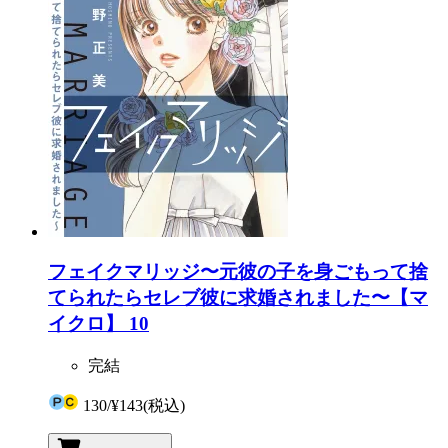
フェイクマリッジ〜元彼の子を身ごもって捨
てられたらセレブ彼に求婚されました〜【マ
イクロ】 10
完結
130
/
¥143
(税込)