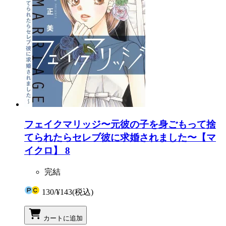
フェイクマリッジ〜元彼の子を身ごもって捨
てられたらセレブ彼に求婚されました〜【マ
イクロ】 8
完結
130
/
¥143
(税込)
カートに追加