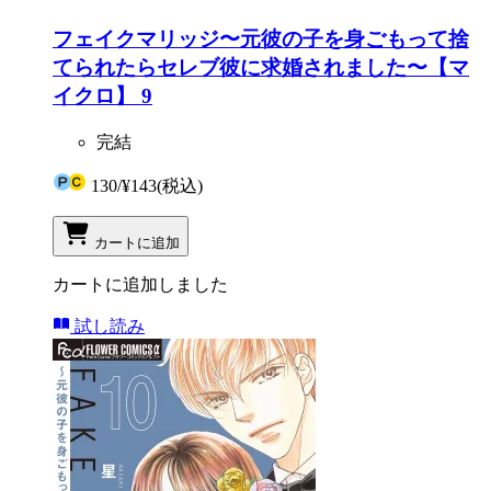
フェイクマリッジ〜元彼の子を身ごもって捨
てられたらセレブ彼に求婚されました〜【マ
イクロ】 9
完結
130
/
¥143
(税込)
カートに追加
カートに追加しました
試し読み