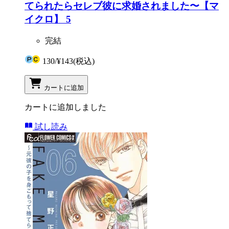
てられたらセレブ彼に求婚されました〜【マ
イクロ】 5
完結
130
/
¥143
(税込)
カートに追加
カートに追加しました
試し読み