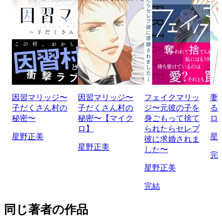
因習マリッジ〜
因習マリッジ〜
フェイクマリッ
妻
子だくさん村の
子だくさん村の
ジ〜元彼の子を
る
秘密〜
秘密〜【マイク
身ごもって捨て
ロ
ロ】
られたらセレブ
星野正美
星
彼に求婚されま
星野正美
した〜
完
星野正美
完結
同じ著者の作品