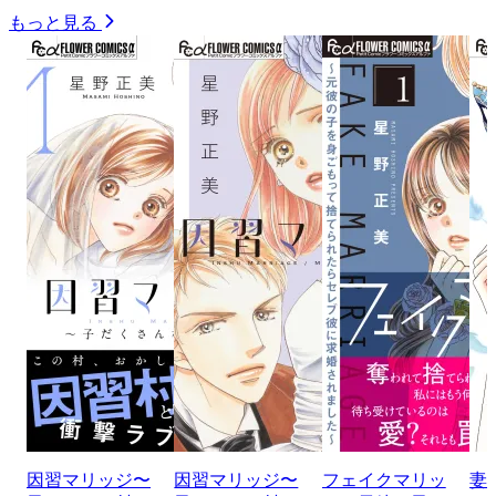
もっと見る
因習マリッジ〜
因習マリッジ〜
フェイクマリッ
妻