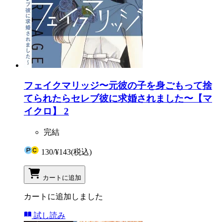
フェイクマリッジ〜元彼の子を身ごもって捨
てられたらセレブ彼に求婚されました〜【マ
イクロ】 2
完結
130
/
¥143
(税込)
カートに追加
カートに追加しました
試し読み