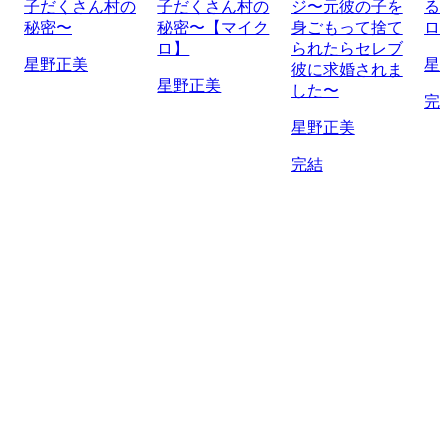
子だくさん村の
子だくさん村の
ジ〜元彼の子を
る
秘密〜
秘密〜【マイク
身ごもって捨て
ロ
ロ】
られたらセレブ
星野正美
星
彼に求婚されま
星野正美
した〜
完
星野正美
完結