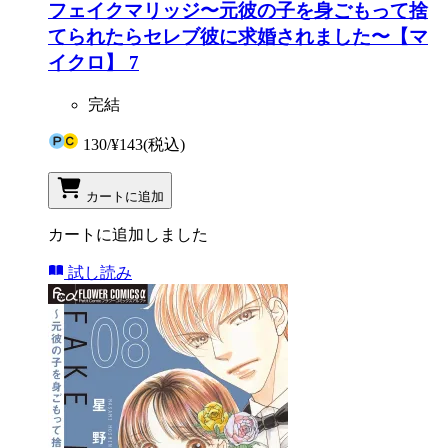
フェイクマリッジ〜元彼の子を身ごもって捨
てられたらセレブ彼に求婚されました〜【マ
イクロ】 7
完結
130
/
¥143
(税込)
カートに追加
カートに追加しました
試し読み