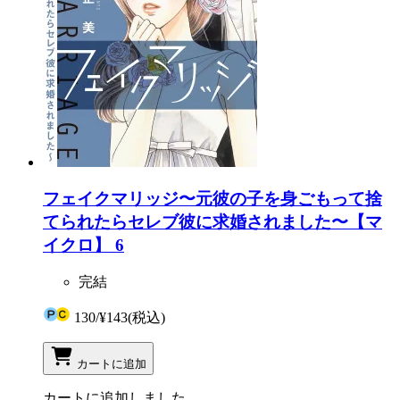
フェイクマリッジ〜元彼の子を身ごもって捨
てられたらセレブ彼に求婚されました〜【マ
イクロ】 6
完結
130
/
¥143
(税込)
カートに追加
カートに追加しました