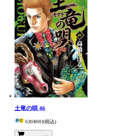
土竜の唄 46
630
/
¥693
(税込)