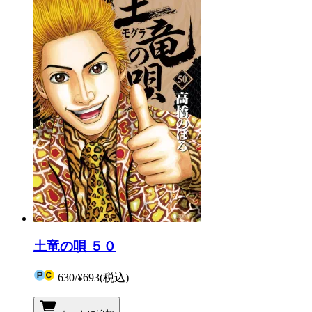
土竜の唄 ５０
630
/
¥693
(税込)