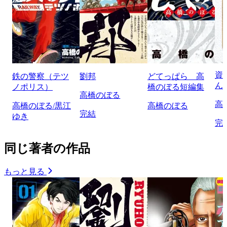
資
鉄の警察（テツ
劉邦
どてっぱら 高
ん
ノポリス）
橋のぼる短編集
高橋のぼる
高
高橋のぼる/黒江
高橋のぼる
完結
ゆき
完
同じ著者の作品
もっと見る