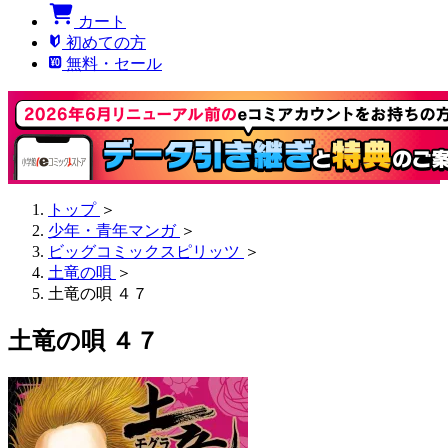
カート
初めての方
無料・セール
トップ
＞
少年・青年マンガ
＞
ビッグコミックスピリッツ
＞
土竜の唄
＞
土竜の唄 ４７
土竜の唄 ４７