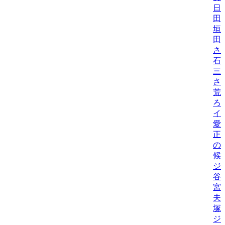
日
田
垣
田
さ
石
三
さ
荒
ろ
イ
愛
正
の
候
ジ
谷
宮
夫
塚
ジ