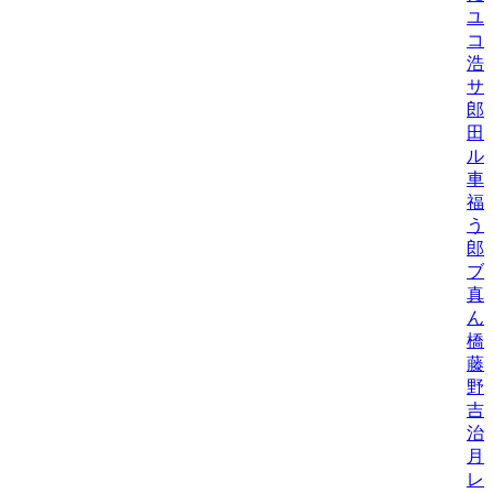
ユ
コ
浩
サ
郎
田
ル
車
福
う
郎
ブ
真
ん
橋
藤
野
吉
治
月
レ