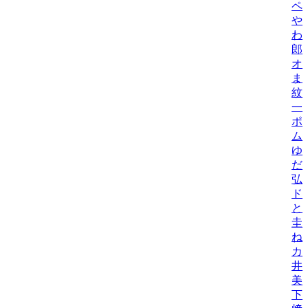
ペ
や
わ
郎
オ
ま
紋
一
ポ
ム
ゆ
だ
弘
ド
と
圭
ね
カ
井
美/
下