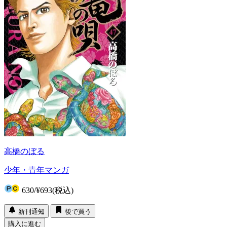
高橋のぼる
少年・青年マンガ
630
/
¥693
(税込)
新刊通知
後で買う
購入に進む