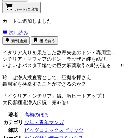
カートに追加
カートに追加しました
試し読み
新刊通知
後で買う
イタリア入りを果たした数寄矢会のドン・轟周宝…
シチリア・マフィアのドン・ラッザと絆を結び、
いよいよパスタ工場での巨大麻薬取引の時が迫る――!!
玲二は潜入捜査官として、証拠を押さえ
轟周宝を検挙することができるのか!?
「イタリア・シチリア」編、激ヒートアップ!!
大反響極道潜入伝説、第47巻!!
著者
高橋のぼる
カテゴリ
少年・青年マンガ
雑誌
ビッグコミックスピリッツ
レーベル
ヤングサンデーコミックス