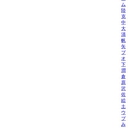
ム
陸
克
中
大
清
帆
矢
プ
オ
下
潤
倉
原
沢
佐
絵
土
ウ
プ
み