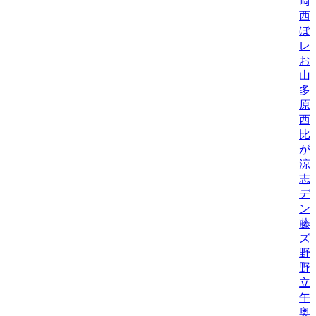
﨑
西
ぼ
レ
お
山
多
原
西
比/
が
涼
志
デ
ン
藤
ズ
野
野機
立
午
奥