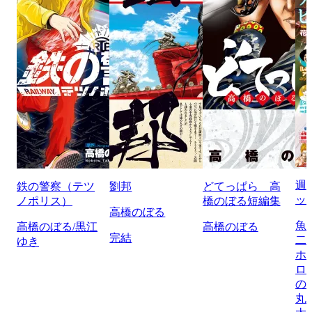
週
鉄の警察（テツ
劉邦
どてっぱら 高
ッ
ノポリス）
橋のぼる短編集
高橋のぼる
魚
高橋のぼる/黒江
高橋のぼる
完結
二
ゆき
ホ
ロ
の
丸