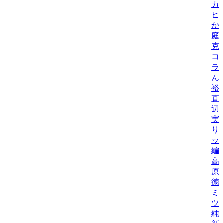
カ
ヒ
か
庭
克
コ
ラ
ん
裕
直
辺
実
り
ッ
編
高
原
徳
ミ
ツ
純