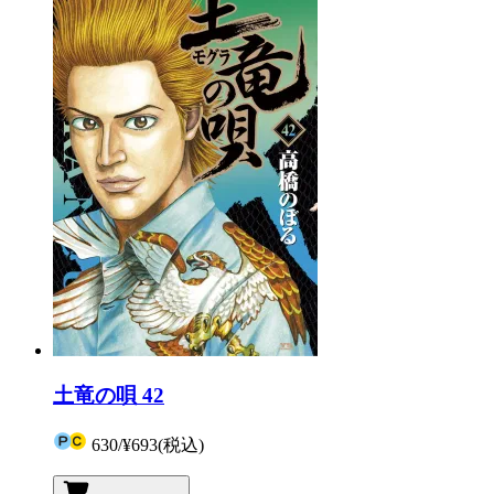
土竜の唄 42
630
/
¥693
(税込)