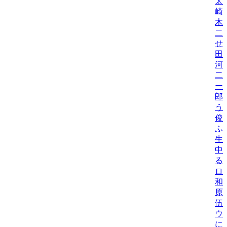
太
崎
木
二
せ
田
河
二
ー
郎
う
俊
ふ
生
中
る
ロ
和
原
伍
ウ
に