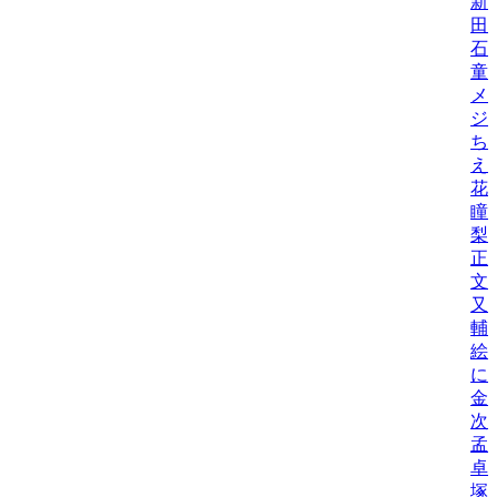
新
田
石
童
メ
ジ
ち
え
花
瞳
梨
正
文
又
輔
絵
に
金
次
孟
卓
塚