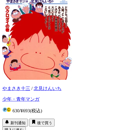
やまさき十三
/
北見けんいち
少年・青年マンガ
630
/
¥693
(税込)
新刊通知
後で買う
購入に進む