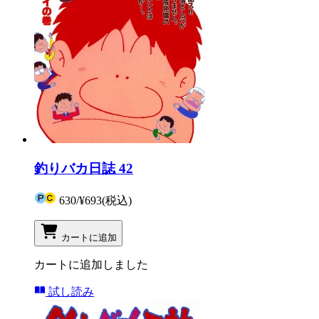
釣りバカ日誌 42
630
/
¥693
(税込)
カートに追加
カートに追加しました
試し読み