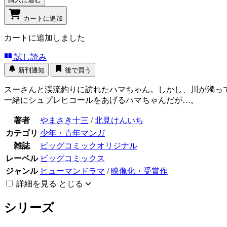
カートに追加
カートに追加しました
試し読み
新刊通知
後で買う
スーさんと渓流釣りに訪れたハマちゃん。しかし、川が濁っ
一緒にシュプレヒコールをあげるハマちゃんだが…。
著者
やまさき十三
/
北見けんいち
カテゴリ
少年・青年マンガ
雑誌
ビッグコミックオリジナル
レーベル
ビッグコミックス
ジャンル
ヒューマンドラマ
/
映像化・受賞作
詳細を見る
とじる
シリーズ