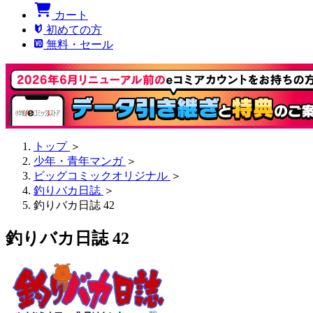
カート
初めての方
無料・セール
トップ
＞
少年・青年マンガ
＞
ビッグコミックオリジナル
＞
釣りバカ日誌
＞
釣りバカ日誌 42
釣りバカ日誌 42