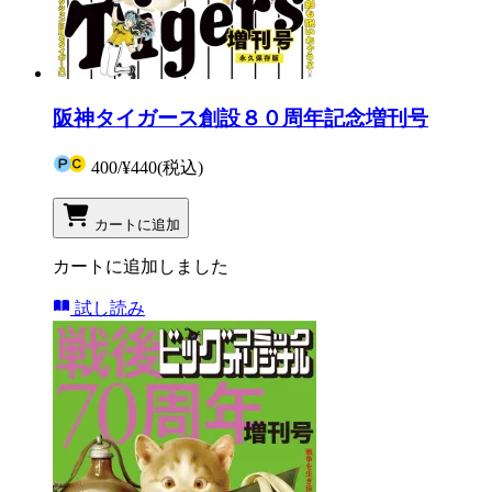
阪神タイガース創設８０周年記念増刊号
400
/
¥440
(税込)
カートに追加
カートに追加しました
試し読み