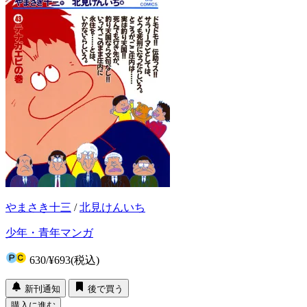
やまさき十三
/
北見けんいち
少年・青年マンガ
630
/
¥693
(税込)
新刊通知
後で買う
購入に進む