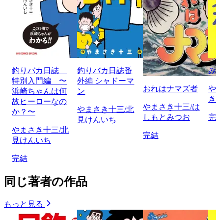
釣りバカ日誌
釣りバカ日誌番
み
特別入門編 〜
外編 シャドーマ
おれはナマズ者
や
浜崎ちゃんは何
ン
き
故ヒーローなの
やまさき十三/は
やまさき十三/北
か？〜
しもとみつお
完
見けんいち
やまさき十三/北
完結
見けんいち
完結
同じ著者の作品
もっと見る