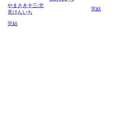
やまさき十三/北
完結
見けんいち
完結