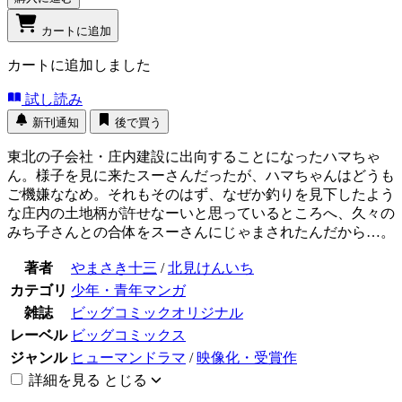
カートに追加
カートに追加しました
試し読み
新刊通知
後で買う
東北の子会社・庄内建設に出向することになったハマちゃ
ん。様子を見に来たスーさんだったが、ハマちゃんはどうも
ご機嫌ななめ。それもそのはず、なぜか釣りを見下したよう
な庄内の土地柄が許せなーいと思っているところへ、久々の
みち子さんとの合体をスーさんにじゃまされたんだから…。
著者
やまさき十三
/
北見けんいち
カテゴリ
少年・青年マンガ
雑誌
ビッグコミックオリジナル
レーベル
ビッグコミックス
ジャンル
ヒューマンドラマ
/
映像化・受賞作
詳細を見る
とじる