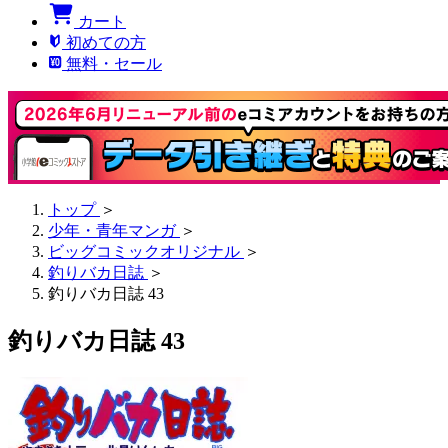
カート
初めての方
無料・セール
トップ
＞
少年・青年マンガ
＞
ビッグコミックオリジナル
＞
釣りバカ日誌
＞
釣りバカ日誌 43
釣りバカ日誌 43