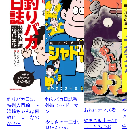
釣りバカ日誌
釣りバカ日誌番
み
特別入門編 〜
外編 シャドーマ
おれはナマズ者
や
浜崎ちゃんは何
ン
き
故ヒーローなの
やまさき十三/は
やまさき十三/北
か？〜
しもとみつお
完
見けんいち