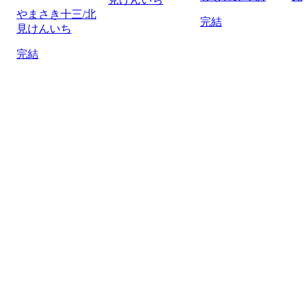
やまさき十三/北
完結
見けんいち
完結