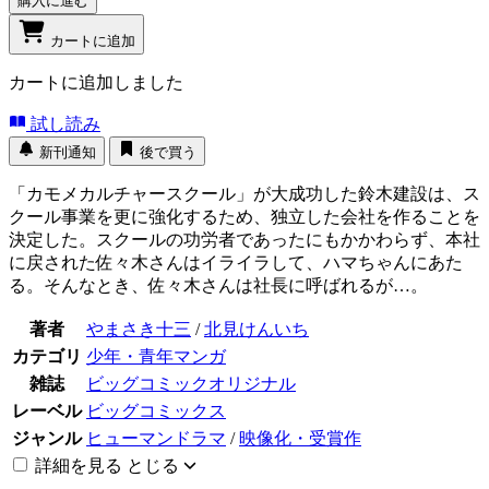
購入に進む
カートに追加
カートに追加しました
試し読み
新刊通知
後で買う
「カモメカルチャースクール」が大成功した鈴木建設は、ス
クール事業を更に強化するため、独立した会社を作ることを
決定した。スクールの功労者であったにもかかわらず、本社
に戻された佐々木さんはイライラして、ハマちゃんにあた
る。そんなとき、佐々木さんは社長に呼ばれるが…。
著者
やまさき十三
/
北見けんいち
カテゴリ
少年・青年マンガ
雑誌
ビッグコミックオリジナル
レーベル
ビッグコミックス
ジャンル
ヒューマンドラマ
/
映像化・受賞作
詳細を見る
とじる