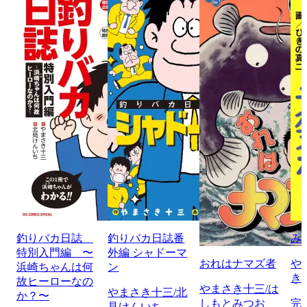
釣りバカ日誌
釣りバカ日誌番
み
特別入門編 〜
外編 シャドーマ
おれはナマズ者
や
浜崎ちゃんは何
ン
き
故ヒーローなの
やまさき十三/は
やまさき十三/北
か？〜
しもとみつお
完
見けんいち