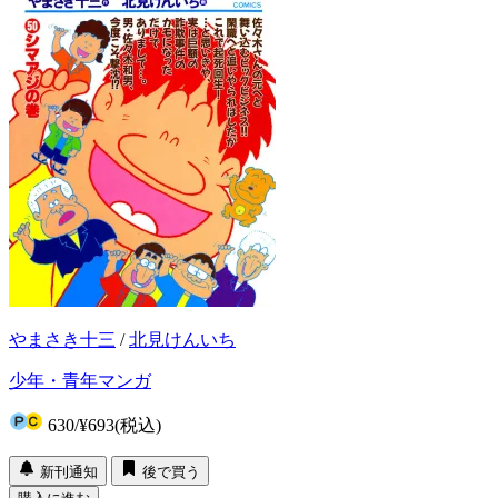
やまさき十三
/
北見けんいち
少年・青年マンガ
630
/
¥693
(税込)
新刊通知
後で買う