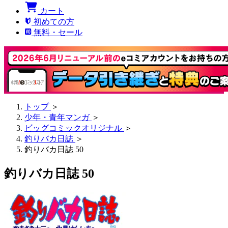
カート
初めての方
無料・セール
トップ
＞
少年・青年マンガ
＞
ビッグコミックオリジナル
＞
釣りバカ日誌
＞
釣りバカ日誌 50
釣りバカ日誌 50