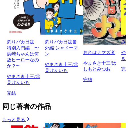
釣りバカ日誌
釣りバカ日誌番
み
特別入門編 〜
外編 シャドーマ
おれはナマズ者
や
浜崎ちゃんは何
ン
き
故ヒーローなの
やまさき十三/は
やまさき十三/北
か？〜
しもとみつお
完
見けんいち
やまさき十三/北
完結
見けんいち
完結
同じ著者の作品
もっと見る