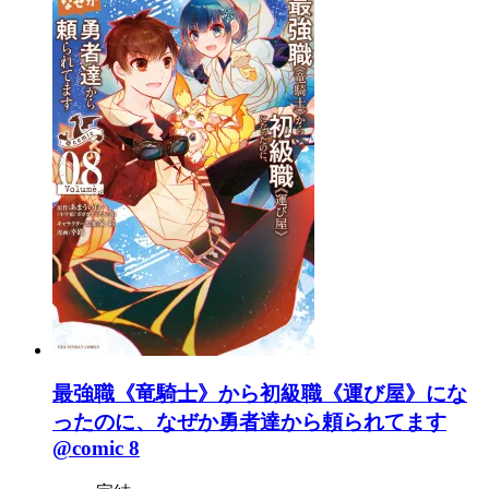
最強職《竜騎士》から初級職《運び屋》にな
ったのに、なぜか勇者達から頼られてます
@comic 8