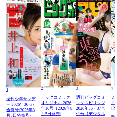
2
3
4
1
ビッグコミック
週刊ビッグコミ
ミ
週刊少年サンデ
オリジナル 2026
ックスピリッツ
ま
ー 2026年36･37
12
年16号（2026年8
2026年36・37合
合併号(2026年8
月5日発売)
併号【デジタル
月5日発売号)