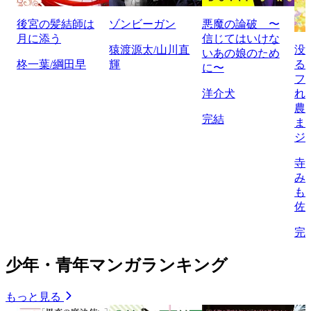
後宮の髪結師は
ゾンビーガン
悪魔の論破 〜
月に添う
信じてはいけな
猿渡源太/山川直
没
いあの娘のため
柊一葉/綱田早
輝
る
に〜
フ
洋介犬
れ
農
完結
ま
ジ
寺
み
も
佐
完
少年・青年マンガランキング
もっと見る