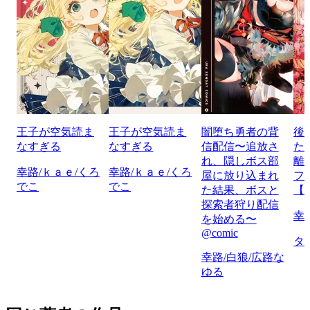
王子が空気読ま
王子が空気読ま
闇堕ち勇者の背
後
なすぎる
なすぎる
信配信〜追放さ
た
れ、隠しボス部
離
幸路/ｋａｅ/くろ
幸路/ｋａｅ/くろ
屋に放り込まれ
フ
でこ
でこ
た結果、ボスと
【
探索者狩り配信
幸
を始める〜
@comic
タ
幸路/白狼/広路な
ゆる