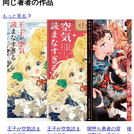
同じ著者の作品
もっと見る
王子が空気読ま
王子が空気読ま
闇堕ち勇者の背
後