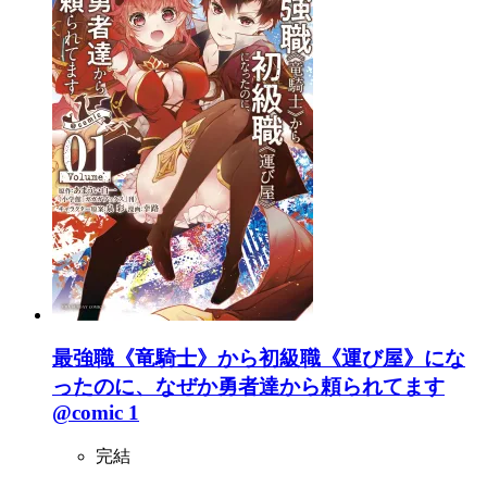
最強職《竜騎士》から初級職《運び屋》にな
ったのに、なぜか勇者達から頼られてます
@comic 1
完結