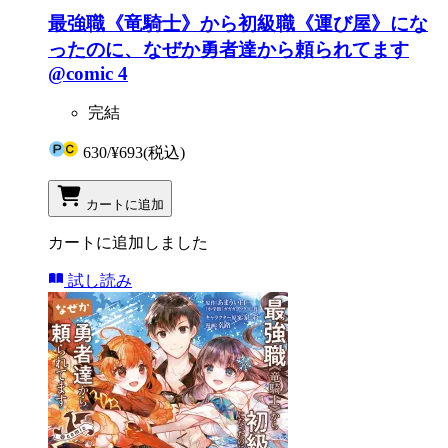
最強職《竜騎士》から初級職《運び屋》にな
ったのに、なぜか勇者達から頼られてます
@comic 4
完結
630
/
¥693
(税込)
カートに追加
カートに追加しました
試し読み