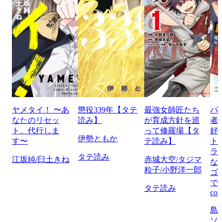
ヤメタイ！ 〜あ
懲役339年【タテ
最強女師匠たち
パ
なたのリセッ
読み】
が育成方針を巡
者
ト、代行しま
って修羅場【タ
好
伊勢ともか
す〜
テ読み】
ト
ラ
タテ読み
江坂純/臼土きね
赤城大空/タジマ
な
粒子/小野洋一郎
ゴ
で
タテ読み
com
島
ソ