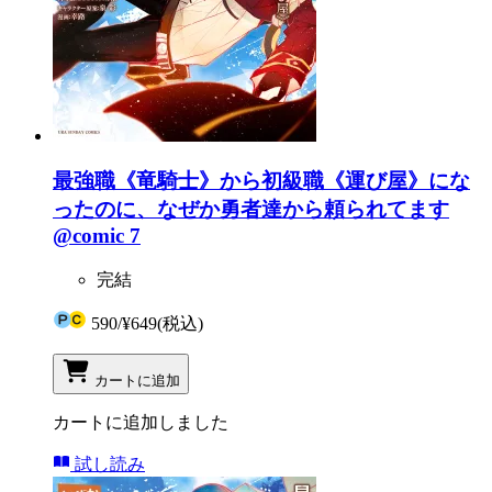
最強職《竜騎士》から初級職《運び屋》にな
ったのに、なぜか勇者達から頼られてます
@comic 7
完結
590
/
¥649
(税込)
カートに追加
カートに追加しました
試し読み