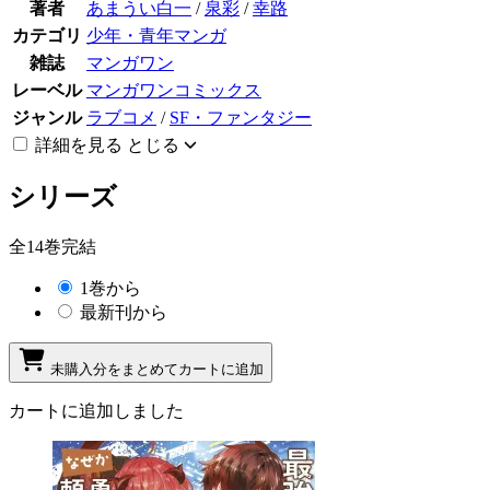
著者
あまうい白一
/
泉彩
/
幸路
カテゴリ
少年・青年マンガ
雑誌
マンガワン
レーベル
マンガワンコミックス
ジャンル
ラブコメ
/
SF・ファンタジー
詳細を見る
とじる
シリーズ
全14巻完結
1巻から
最新刊から
未購入分をまとめてカートに追加
カートに追加しました