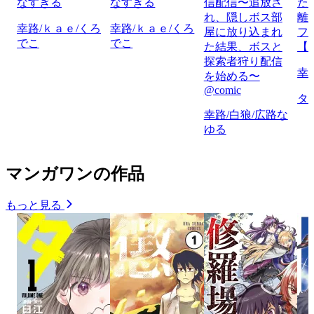
なすぎる
なすぎる
信配信〜追放さ
た
れ、隠しボス部
離
幸路/ｋａｅ/くろ
幸路/ｋａｅ/くろ
屋に放り込まれ
フ
でこ
でこ
た結果、ボスと
【
探索者狩り配信
幸
を始める〜
@comic
タ
幸路/白狼/広路な
ゆる
マンガワンの作品
もっと見る