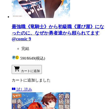
最強職《竜騎士》から初級職《運び屋》にな
ったのに、なぜか勇者達から頼られてます
@comic 9
完結
590
/
¥649
(税込)
カートに追加
カートに追加しました
試し読み