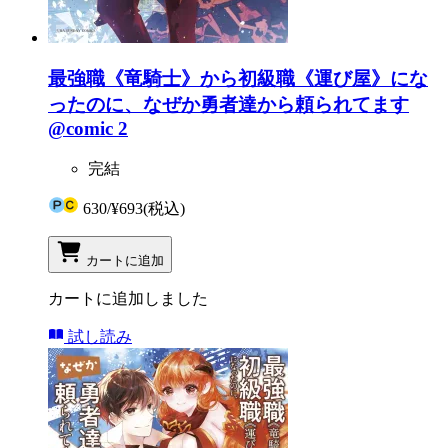
最強職《竜騎士》から初級職《運び屋》にな
ったのに、なぜか勇者達から頼られてます
@comic 2
完結
630
/
¥693
(税込)
カートに追加
カートに追加しました
試し読み