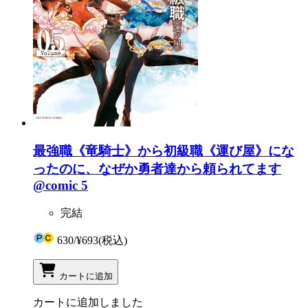
最強職《竜騎士》から初級職《運び屋》にな
ったのに、なぜか勇者達から頼られてます
@comic 5
完結
630
/
¥693
(税込)
カートに追加
カートに追加しました