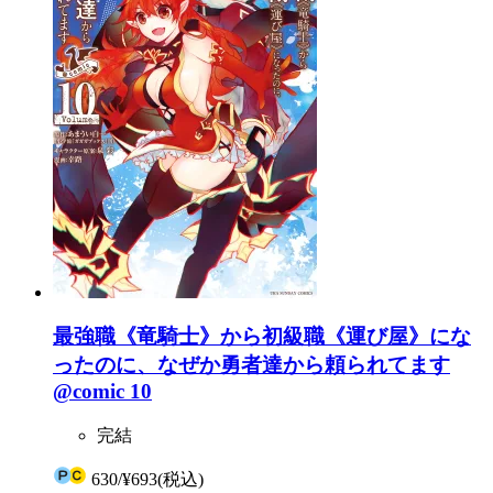
最強職《竜騎士》から初級職《運び屋》にな
ったのに、なぜか勇者達から頼られてます
@comic 10
完結
630
/
¥693
(税込)