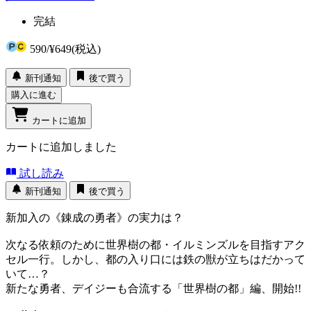
完結
590
/
¥649
(税込)
新刊通知
後で買う
購入に進む
カートに追加
カートに追加しました
試し読み
新刊通知
後で買う
新加入の《錬成の勇者》の実力は？
次なる依頼のために世界樹の都・イルミンズルを目指すアク
セル一行。しかし、都の入り口には鉄の獣が立ちはだかって
いて…？
新たな勇者、デイジーも合流する「世界樹の都」編、開始!!