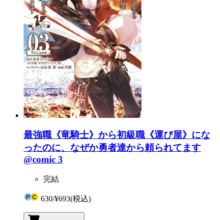
最強職《竜騎士》から初級職《運び屋》にな
ったのに、なぜか勇者達から頼られてます
@comic 3
完結
630
/
¥693
(税込)