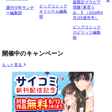
青
版限定グラビア
ビッグコミック
増量｢東雲う
週刊少年サンデ
オリジナル編集
み」】（2026年8
ー編集部
部
月3日発売号）
ビッグコミック
スピリッツ編集
部
開催中のキャンペーン
もっと見る