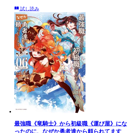
試し読み
最強職《竜騎士》から初級職《運び屋》にな
ったのに、なぜか勇者達から頼られてます