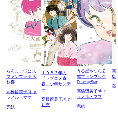
らんま1／2公式
うる星やつら公
高
１９８３年の
ファンブック 大
式ファンブック
集
「ラブコメ青
DancingStar
歓喜
春」少年サンデ
高
ー
高橋留美子/キャ
高橋留美子/キャ
ラメル・ママ
ラメル・ママ
高橋留美子/あだ
ち充
完結
完結