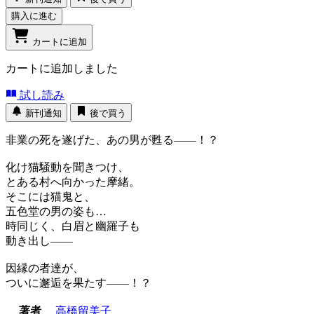
購入に進む
カートに追加
カートに追加しました
試し読み
新刊通知
後で買う
非業の死を遂げた、あの男が甦る――！？
化け猫騒動を聞きつけ、
とある村へ向かった摩緒。
そこには猫鬼と、
五色堂の男の姿も…
時同じく、白眉と幽羅子も
動き出し――
因縁の者達が、
ついに邂逅を果たす――！？
著者
高橋留美子