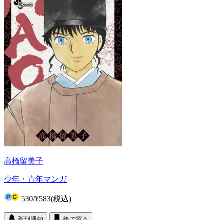
高橋留美子
少年・青年マンガ
530
/
¥583
(税込)
新刊通知
後で買う