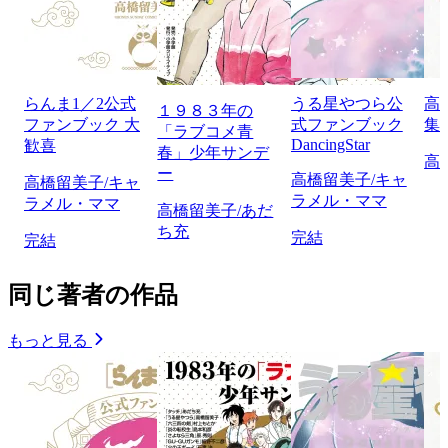
らんま1／2公式
うる星やつら公
高
１９８３年の
ファンブック 大
式ファンブック
集
「ラブコメ青
DancingStar
歓喜
春」少年サンデ
高
ー
高橋留美子/キャ
高橋留美子/キャ
ラメル・ママ
ラメル・ママ
高橋留美子/あだ
ち充
完結
完結
同じ著者の作品
もっと見る