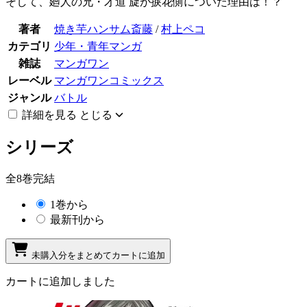
そして、廻人の兄・才道 旋が捩花側についた理由は！？
著者
焼き芋ハンサム斎藤
/
村上ペコ
カテゴリ
少年・青年マンガ
雑誌
マンガワン
レーベル
マンガワンコミックス
ジャンル
バトル
詳細を見る
とじる
シリーズ
全8巻完結
1巻から
最新刊から
未購入分をまとめてカートに追加
カートに追加しました