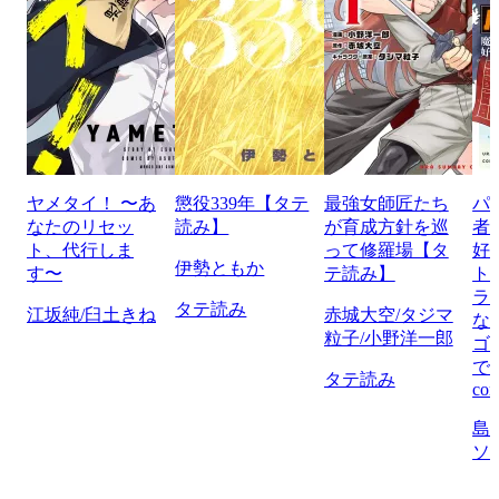
ヤメタイ！ 〜あ
懲役339年【タテ
最強女師匠たち
パ
なたのリセッ
読み】
が育成方針を巡
者
ト、代行しま
って修羅場【タ
好
伊勢ともか
す〜
テ読み】
ト
ラ
タテ読み
江坂純/臼土きね
赤城大空/タジマ
な
粒子/小野洋一郎
ゴ
で
タテ読み
com
島
ソ