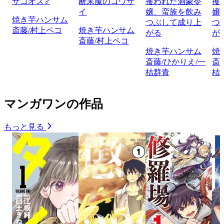
ザコオス♂
断末魔のコウザ
攫われた酒豪令
攫
イ
嬢、蛮族を飲み
嬢
焼き芋ハンサム
つぶして成り上
つ
斎藤/村上ペコ
焼き芋ハンサム
がる
が
斎藤/村上ペコ
焼き芋ハンサム
焼
斎藤/ひかりえ/一
斎
桔群青
桔
マンガワンの作品
もっと見る