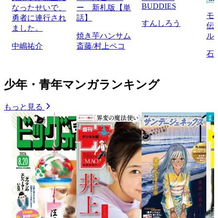
BUDDIES
なったせいで、
ー 新札版【単
モ
勇者に連行され
話】
すんしろう
伝
ました。
焼き芋ハンサム
ル
中嶋祐介
斎藤/村上ペコ
石
少年・青年マンガランキング
もっと見る