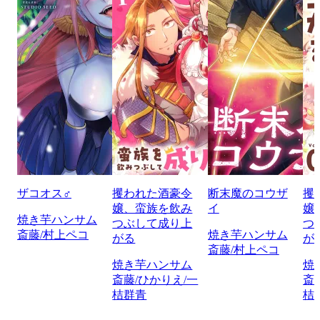
ザコオス♂
攫われた酒豪令
断末魔のコウザ
攫
嬢、蛮族を飲み
イ
嬢
焼き芋ハンサム
つぶして成り上
つ
斎藤/村上ペコ
焼き芋ハンサム
がる
が
斎藤/村上ペコ
焼き芋ハンサム
焼
斎藤/ひかりえ/一
斎
桔群青
桔