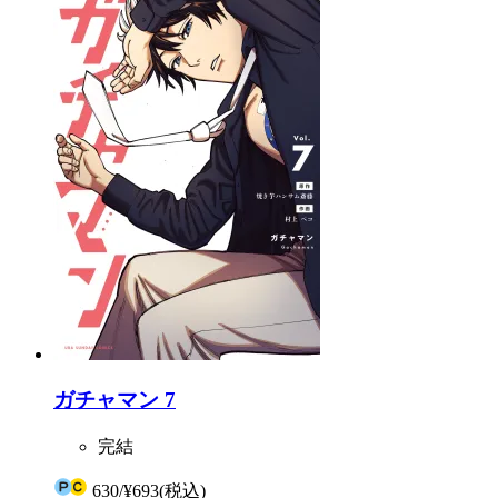
ガチャマン 7
完結
630
/
¥693
(税込)