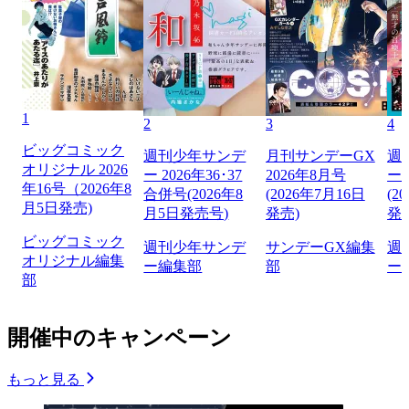
1
2
3
4
ビッグコミック
週刊少年サンデ
月刊サンデーGX
週
オリジナル 2026
ー 2026年36･37
2026年8月号
ー 
年16号（2026年8
合併号(2026年8
(2026年7月16日
(2
月5日発売)
月5日発売号)
発売)
発
ビッグコミック
週刊少年サンデ
サンデーGX編集
週
オリジナル編集
ー編集部
部
ー
部
開催中のキャンペーン
もっと見る