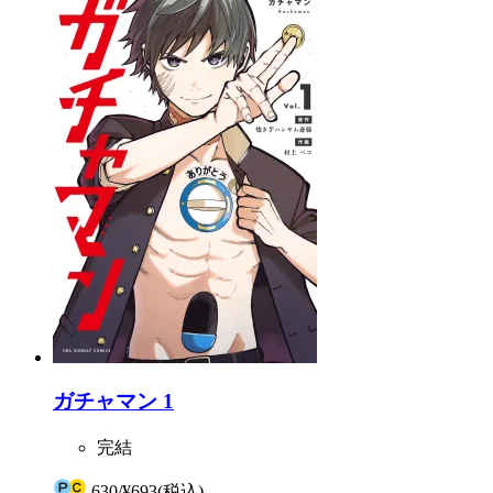
ガチャマン 1
完結
630
/
¥693
(税込)