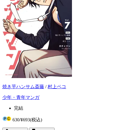
焼き芋ハンサム斎藤
/
村上ペコ
少年・青年マンガ
完結
630
/
¥693
(税込)