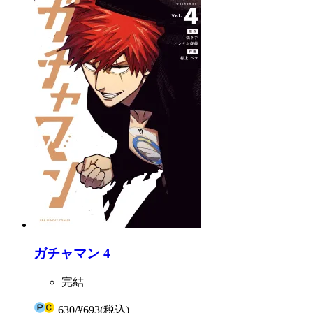
ガチャマン 4
完結
630
/
¥693
(税込)