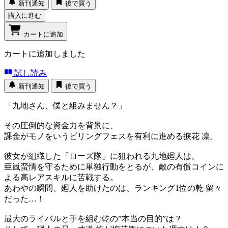
新刊通知
後で買う
購入に進む
カートに追加
カートに追加しました
試し読み
新刊通知
後で買う
「九地さん、僕と組みません？」
その圧倒的な資金力を背景に、
課金がモノをいうビリングフェスを有利に進める捩花 凛。
彼女が組織した「ローズ隊」に狙われる九地廻人は、
亜嵐蛮情を守るために単独行動をとるが、敵の有償コインに
よる高レアスキルに苦戦する。
あわやの瞬間、廻人を助けたのは、ランキング1位の乾 留々
だった…！
最大のライバルと手を組む乾の”本当の目的”は？