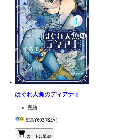
はぐれ人魚のディアナ 1
完結
630
/
¥693
(税込)
カートに追加