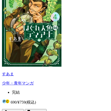
すあま
少年・青年マンガ
完結
690
/
¥759
(税込)