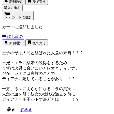
新刊通知
後で買う
購入に進む
カートに追加
カートに追加しました
試し読み
新刊通知
後で買う
王子の母は人間と結ばれた人魚の末裔！！？
王妃・エラに結婚の説得をするため
まずは次男に会いにいくレオとディアナ。
だが、レオには家族のことで
ディアナに隠していることがあり…！？
一方、徐々に明らかになるエラの真実…
人魚の血を引く彼女の壮絶な過去を前に
ディアナと王子が下す決断とは―――！？
著者
すあま