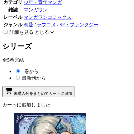
カテゴリ
少年・青年マンガ
雑誌
マンガワン
レーベル
マンガワンコミックス
ジャンル
恋愛
/
ラブコメ
/
SF・ファンタジー
詳細を見る
とじる
シリーズ
全5巻完結
1巻から
最新刊から
未購入分をまとめてカートに追加
カートに追加しました