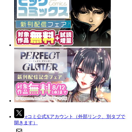
eコミ公式Xアカウント
（外部リンク、別タブで
開きます）