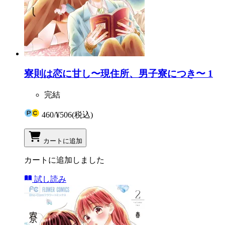
寮則は恋に甘し〜現住所、男子寮につき〜 1
完結
460
/
¥506
(税込)
カートに追加
カートに追加しました
試し読み