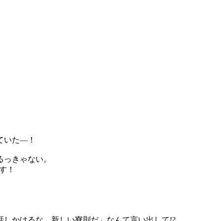
ていた―！
るっきゃない。
す！
しかけるな。新しい寮則だ」なんて言い出して!?