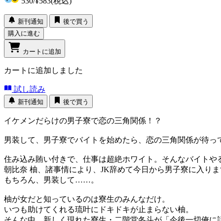
530
/
¥583
(税込)
新刊通知
後で買う
購入に進む
カートに追加
カートに追加しました
試し読み
新刊通知
後で買う
イケメンだらけの男子寮で恋の三角関係！？
男装して、男子寮でバイトを始めたら、恋の三角関係が待っ
住み込み賄い付きで、仕事は超絶ホワイト。そんなバイトや
朝比奈 柚、諸事情により、JK辞めて今日から男子寮に入りま
もちろん、男装して……。
柚が女だと知っているのは寮生のみんなだけ。
いつも助けてくれる琉叶にドキドキが止まらない柚。
そんな中、新しく現れた寮生・二階堂冬斗が「今後一切俺に話