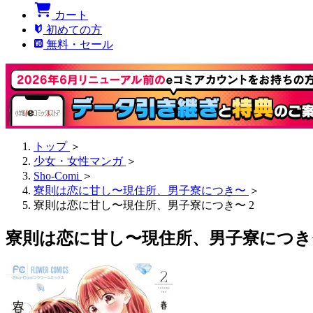
カート
初めての方
無料・セール
トップ
＞
少女・女性マンガ
＞
Sho-Comi
＞
寮則は恋に甘し〜現住所、男子寮につき〜
＞
寮則は恋に甘し〜現住所、男子寮につき〜 2
寮則は恋に甘し〜現住所、男子寮につき〜