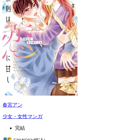
春宮アン
少女・女性マンガ
完結