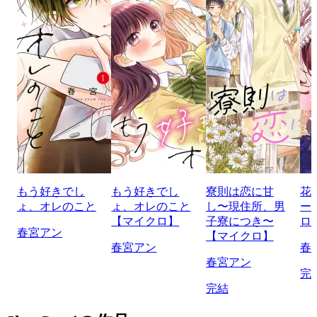
もう好きでし
もう好きでし
寮則は恋に甘
花
ょ、オレのこと
ょ、オレのこと
し〜現住所、男
ー
【マイクロ】
子寮につき〜
ロ
春宮アン
【マイクロ】
春宮アン
春
春宮アン
完
完結