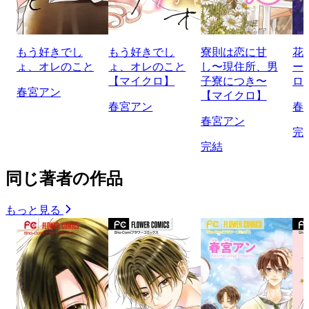
もう好きでし
もう好きでし
寮則は恋に甘
花
ょ、オレのこと
ょ、オレのこと
し〜現住所、男
ー
【マイクロ】
子寮につき〜
ロ
春宮アン
【マイクロ】
春宮アン
春
春宮アン
完
完結
同じ著者の作品
もっと見る