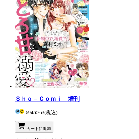
Ｓｈｏ－Ｃｏｍｉ 増刊
694
/
¥763
(税込)
カートに追加