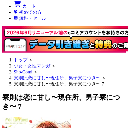
カート
初めての方
無料・セール
トップ
＞
少女・女性マンガ
＞
Sho-Comi
＞
寮則は恋に甘し〜現住所、男子寮につき〜
＞
寮則は恋に甘し〜現住所、男子寮につき〜 7
寮則は恋に甘し〜現住所、男子寮につ
き〜 7