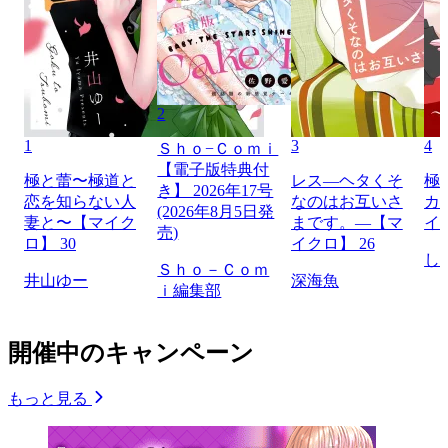
2
1
3
4
Ｓｈｏ−Ｃｏｍｉ
【電子版特典付
極と蕾〜極道と
レス―ヘタくそ
極
き】 2026年17号
恋を知らない人
なのはお互いさ
カ
(2026年8月5日発
妻と〜【マイク
まです。―【マ
イ
売)
ロ】 30
イクロ】 26
し
Ｓｈｏ－Ｃｏｍ
井山ゆー
深海魚
ｉ編集部
開催中のキャンペーン
もっと見る