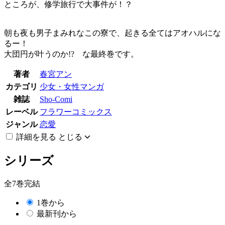
ところが、修学旅行で大事件が！？
朝も夜も男子まみれなこの寮で、起きる全てはアオハルにな
るー！
大団円が叶うのか!? な最終巻です。
著者
春宮アン
カテゴリ
少女・女性マンガ
雑誌
Sho-Comi
レーベル
フラワーコミックス
ジャンル
恋愛
詳細を見る
とじる
シリーズ
全7巻完結
1巻から
最新刊から