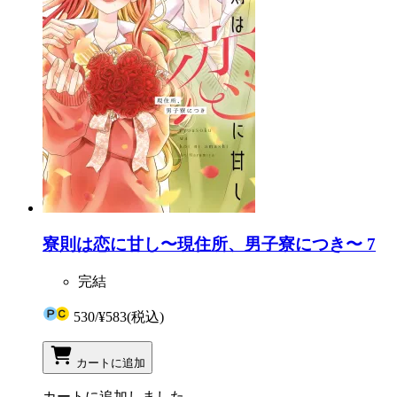
寮則は恋に甘し〜現住所、男子寮につき〜 7
完結
530
/
¥583
(税込)
カートに追加
カートに追加しました