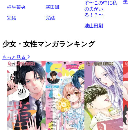
宇
す〜この中に私
桐生菜央
寒田鰤
の夫がい
る！？〜
完結
完結
池山田剛
少女・女性マンガランキング
もっと見る