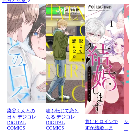
もっと見る
染谷くんとの
嘘も転じて恋と
日々 デジコレ
なる デジコレ
負けヒロインで
シ
DIGITAL
DIGITAL
すが結婚しま
COMICS
COMICS