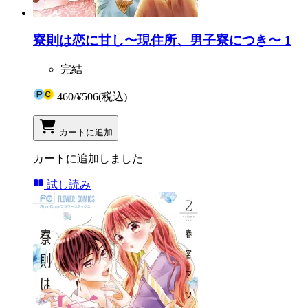
寮則は恋に甘し〜現住所、男子寮につき〜 1
完結
460
/
¥506
(税込)
カートに追加
カートに追加しました
試し読み