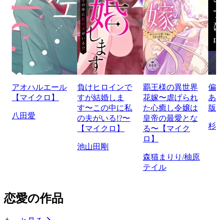
アオハルエール
負けヒロインで
覇王様の異世界
偏
【マイクロ】
すが結婚しま
花嫁〜虐げられ
あ
す〜この中に私
た心癒し令嬢は
版
八田愛
の夫がいる!?〜
皇帝の最愛とな
杉
【マイクロ】
る〜【マイク
ロ】
池山田剛
森猫まりり/柚原
テイル
恋愛の作品