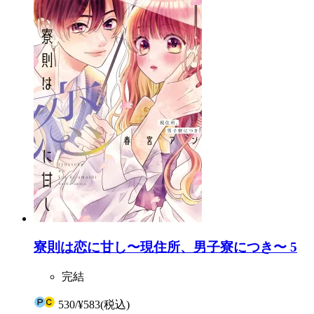
寮則は恋に甘し〜現住所、男子寮につき〜 5
完結
530
/
¥583
(税込)