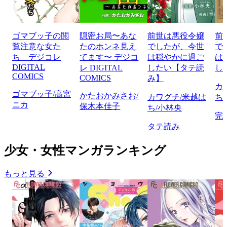
ゴマブッ子の閲
隠密お局〜あな
前世は悪役令嬢
前
覧注意な女た
たのホンネ見え
でしたが、今世
で
ち デジコレ
てます〜 デジコ
は穏やかに過ご
は
DIGITAL
レ DIGITAL
したい【タテ読
し
COMICS
COMICS
み】
カ
ゴマブッ子/高宮
かたおかみさお/
カワグチ/米越は
ち
ニカ
保木本佳子
ち/小林央
完
タテ読み
少女・女性マンガランキング
もっと見る