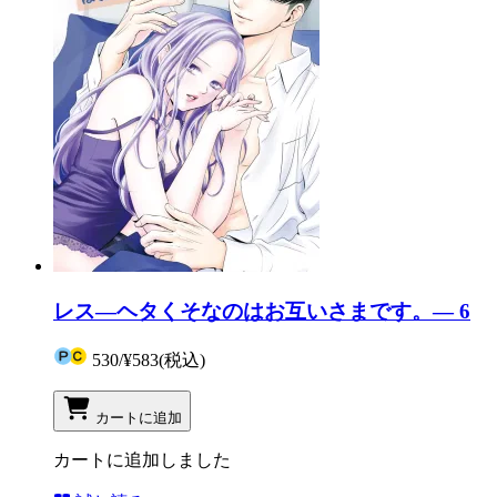
レス―ヘタくそなのはお互いさまです。― 6
530
/
¥583
(税込)
カートに追加
カートに追加しました