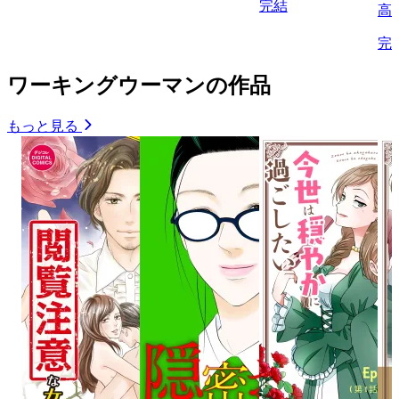
完結
高
完
ワーキングウーマンの作品
もっと見る