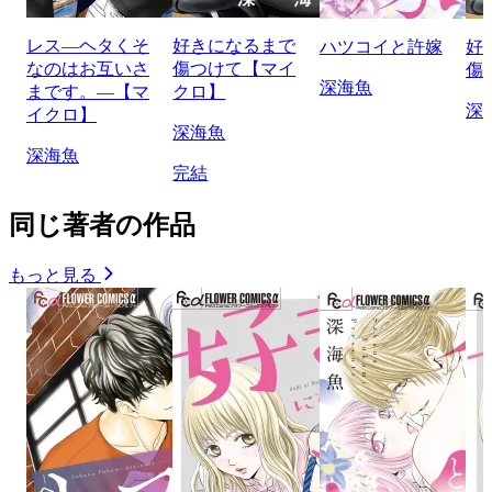
レス―ヘタくそ
好きになるまで
ハツコイと許嫁
好
なのはお互いさ
傷つけて【マイ
傷
深海魚
まです。―【マ
クロ】
深
イクロ】
深海魚
深海魚
完結
同じ著者の作品
もっと見る