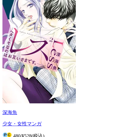
深海魚
少女・女性マンガ
480
/
¥528
(税込)