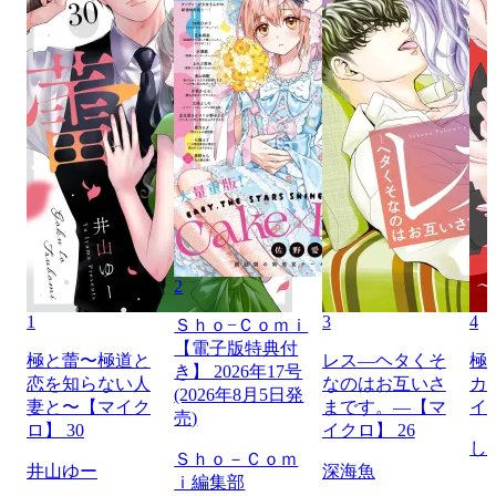
2
1
3
4
Ｓｈｏ−Ｃｏｍｉ
【電子版特典付
極と蕾〜極道と
レス―ヘタくそ
極
き】 2026年17号
恋を知らない人
なのはお互いさ
カ
(2026年8月5日発
妻と〜【マイク
まです。―【マ
イ
売)
ロ】 30
イクロ】 26
し
Ｓｈｏ－Ｃｏｍ
井山ゆー
深海魚
ｉ編集部