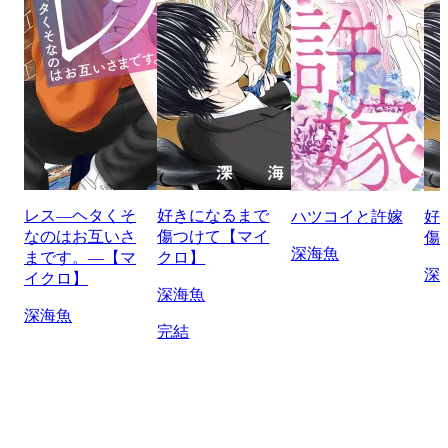
レス―ヘタくそ
好きになるまで
ハツコイと許嫁
好
なのはお互いさ
傷つけて【マイ
傷
深海魚
まです。―【マ
クロ】
深
イクロ】
深海魚
深海魚
完結