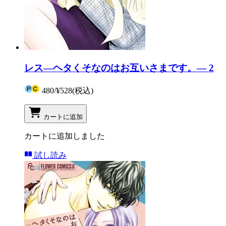
レス―ヘタくそなのはお互いさまです。― 2
480
/
¥528
(税込)
カートに追加
カートに追加しました
試し読み