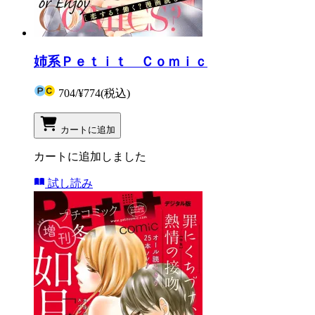
姉系Ｐｅｔｉｔ Ｃｏｍｉｃ
704
/
¥774
(税込)
カートに追加
カートに追加しました
試し読み