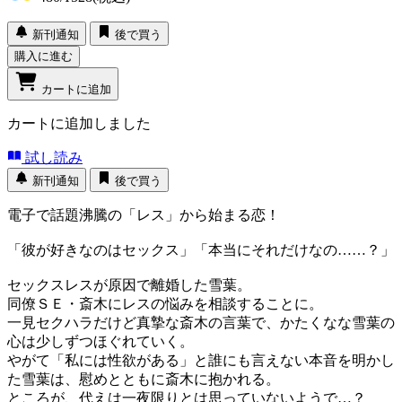
新刊通知
後で買う
購入に進む
カートに追加
カートに追加しました
試し読み
新刊通知
後で買う
電子で話題沸騰の「レス」から始まる恋！
「彼が好きなのはセックス」「本当にそれだけなの……？」
セックスレスが原因で離婚した雪葉。
同僚ＳＥ・斎木にレスの悩みを相談することに。
一見セクハラだけど真摯な斎木の言葉で、かたくなな雪葉の
心は少しずつほぐれていく。
やがて「私には性欲がある」と誰にも言えない本音を明かし
た雪葉は、慰めとともに斎木に抱かれる。
ところが、代えは一夜限りとは思っていないようで…？