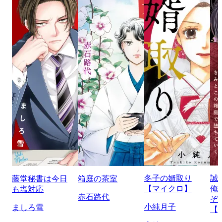
冬子の婿取り
誠
藤堂秘書は今日
箱庭の茶室
【マイクロ】
俺
も塩対応
赤石路代
ぞ
小純月子
ましろ雪
【