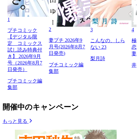
1
2
3
4
プチコミック
【デジタル限
妻プチ 2026年9
こんなの、しら
極
定 コミックス
月号(2026年8月7
ない 23
恋
試し読み特典付
日発売)
妻
き】 2026年9月
梨月詩
号（2026年8月7
プチコミック編
井
日発売）
集部
プチコミック編
集部
開催中のキャンペーン
もっと見る