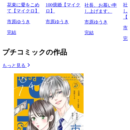
花束に愛をこめ
100億婚【マイク
社
社長、お慕い申
て【マイクロ】
ロ】
し
し上げます。
【
市原ゆうき
市原ゆうき
市原ゆうき
市
完結
完結
完
プチコミックの作品
もっと見る