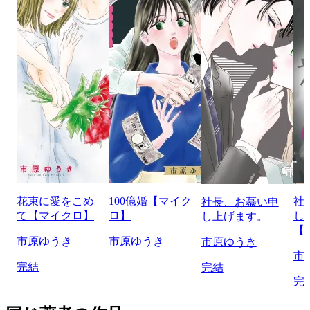
花束に愛をこめ
100億婚【マイク
社
社長、お慕い申
て【マイクロ】
ロ】
し
し上げます。
【
市原ゆうき
市原ゆうき
市原ゆうき
市
完結
完結
完