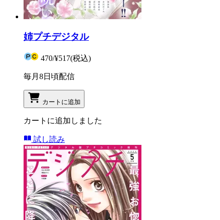
姉プチデジタル
470
/
¥517
(税込)
毎月8日頃配信
カートに追加
カートに追加しました
試し読み