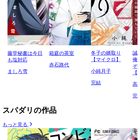
冬子の婿取り
誠
藤堂秘書は今日
箱庭の茶室
【マイクロ】
俺
も塩対応
赤石路代
ぞ
小純月子
ましろ雪
【
完結
高
完
スパダリの作品
もっと見る