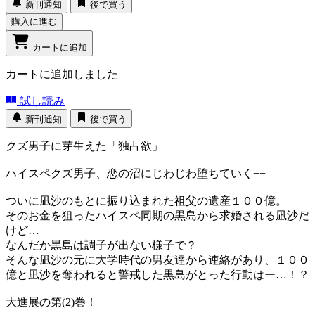
新刊通知
後で買う
購入に進む
カートに追加
カートに追加しました
試し読み
新刊通知
後で買う
クズ男子に芽生えた「独占欲」
ハイスペクズ男子、恋の沼にじわじわ堕ちていく−−
ついに凪沙のもとに振り込まれた祖父の遺産１００億。
そのお金を狙ったハイスペ同期の黒島から求婚される凪沙だ
けど…
なんだか黒島は調子が出ない様子で？
そんな凪沙の元に大学時代の男友達から連絡があり、１００
億と凪沙を奪われると警戒した黒島がとった行動はー…！？
大進展の第(2)巻！