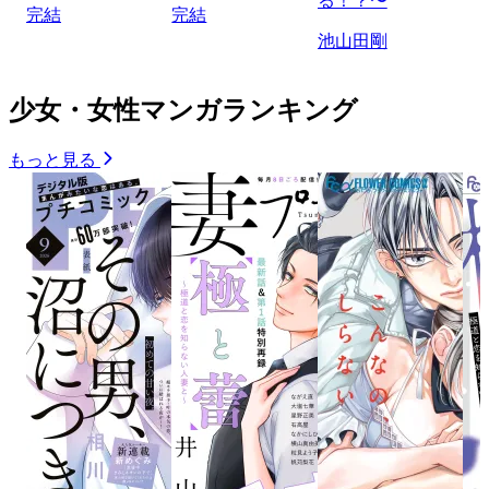
る！？〜
完結
完結
池山田剛
少女・女性マンガランキング
もっと見る