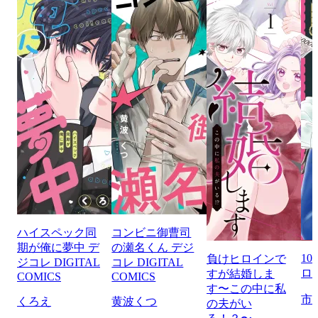
ハイスペック同
コンビニ御曹司
期が俺に夢中 デ
の瀬名くん デジ
1
負けヒロインで
ジコレ DIGITAL
コレ DIGITAL
ロ
すが結婚しま
COMICS
COMICS
す〜この中に私
市
くろえ
黄波くつ
の夫がい