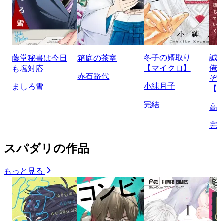
冬子の婿取り
誠
藤堂秘書は今日
箱庭の茶室
【マイクロ】
俺
も塩対応
赤石路代
ぞ
小純月子
ましろ雪
【
完結
高
完
スパダリの作品
もっと見る