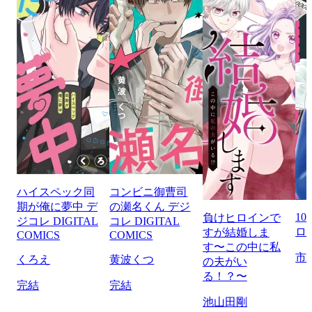
ハイスペック同
コンビニ御曹司
期が俺に夢中 デ
の瀬名くん デジ
1
負けヒロインで
ジコレ DIGITAL
コレ DIGITAL
ロ
すが結婚しま
COMICS
COMICS
す〜この中に私
市
くろえ
黄波くつ
の夫がい
る！？〜
完結
完結
池山田剛