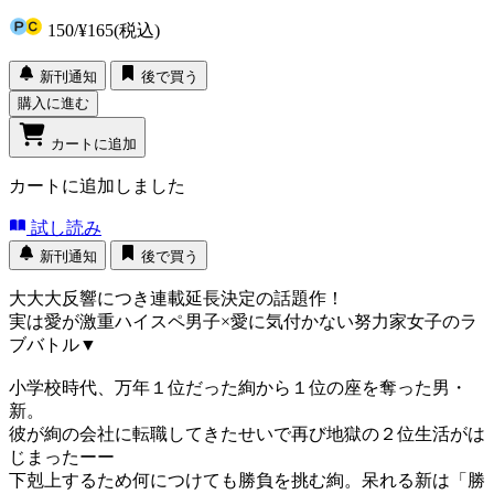
150
/
¥165
(税込)
新刊通知
後で買う
購入に進む
カートに追加
カートに追加しました
試し読み
新刊通知
後で買う
大大大反響につき連載延長決定の話題作！
実は愛が激重ハイスペ男子×愛に気付かない努力家女子のラ
ブバトル▼
小学校時代、万年１位だった絢から１位の座を奪った男・
新。
彼が絢の会社に転職してきたせいで再び地獄の２位生活がは
じまったーー
下剋上するため何につけても勝負を挑む絢。呆れる新は「勝