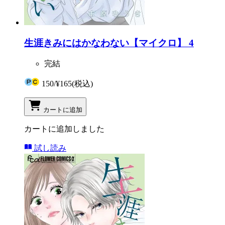
生涯きみにはかなわない【マイクロ】 4
完結
150
/
¥165
(税込)
カートに追加
カートに追加しました
試し読み