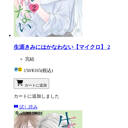
生涯きみにはかなわない【マイクロ】 2
完結
150
/
¥165
(税込)
カートに追加
カートに追加しました
試し読み