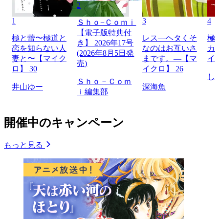
2
1
3
4
Ｓｈｏ−Ｃｏｍｉ
【電子版特典付
極と蕾〜極道と
レス―ヘタくそ
極
き】 2026年17号
恋を知らない人
なのはお互いさ
カ
(2026年8月5日発
妻と〜【マイク
まです。―【マ
イ
売)
ロ】 30
イクロ】 26
し
Ｓｈｏ－Ｃｏｍ
井山ゆー
深海魚
ｉ編集部
開催中のキャンペーン
もっと見る