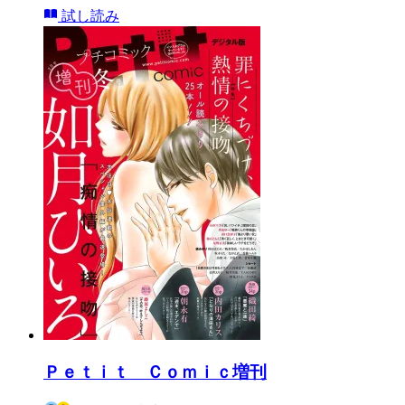
試し読み
Ｐｅｔｉｔ Ｃｏｍｉｃ増刊