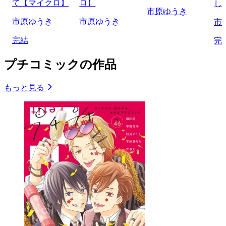
て【マイクロ】
ロ】
し
市原ゆうき
市原ゆうき
市原ゆうき
市
完結
完
プチコミックの作品
もっと見る