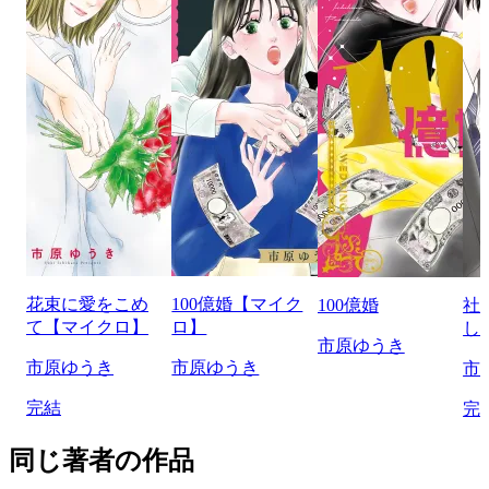
花束に愛をこめ
100億婚【マイク
100億婚
社
て【マイクロ】
ロ】
し
市原ゆうき
市原ゆうき
市原ゆうき
市
完結
完
同じ著者の作品