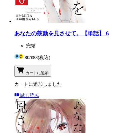
あなたの鼓動を見させて。【単話】 6
完結
80
/
¥88
(税込)
カートに追加
カートに追加しました
試し読み