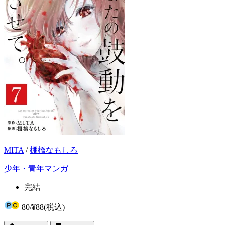
MITA
/
棚橋なもしろ
少年・青年マンガ
完結
80
/
¥88
(税込)