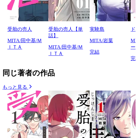
受胎の売人
受胎の売人【単
実験島
ド
話】
MITA/田中基/Ｍ
MITA/岩葉
M
ＩＴＡ
MITA/田中基/Ｍ
ー
完結
ＩＴＡ
完
同じ著者の作品
もっと見る