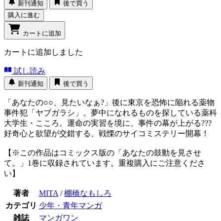
新刊通知
後で買う
購入に進む
カートに追加
カートに追加しました
試し読み
新刊通知
後で買う
「あなたの○○、見たいなぁ?」後に東京を恐怖に陥れる薬物
事件犯「ヤブガラシ」。夢中になれるものを探している薬科
大学生・こころ。運命の実習を境に、事件の幕が上がる???
好奇心と欲望が交錯する、戦慄のサイコミステリー開幕！
【※この作品はコミックス版の「あなたの鼓動を見させ
て。」1巻に収録されています。重複購入にご注意くださ
い】
著者
MITA
/
棚橋なもしろ
カテゴリ
少年・青年マンガ
雑誌
マンガワン