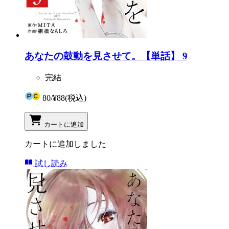
あなたの鼓動を見させて。【単話】 9
完結
80
/
¥88
(税込)
カートに追加
カートに追加しました
試し読み