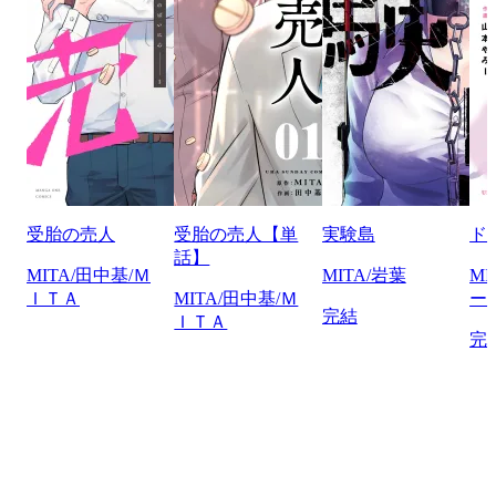
受胎の売人
受胎の売人【単
実験島
ド
話】
MITA/田中基/Ｍ
MITA/岩葉
M
ＩＴＡ
MITA/田中基/Ｍ
ー
完結
ＩＴＡ
完