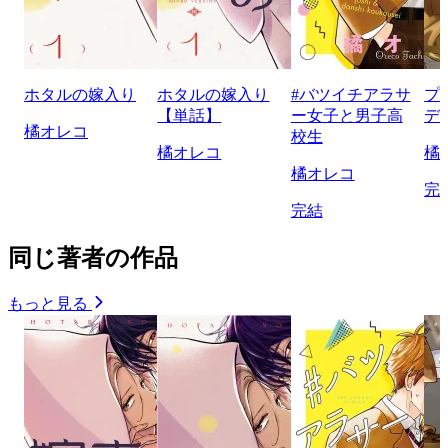
ホタルの嫁入り
ホタルの嫁入り
#バツイチアラサ
プ
【単話】
ー女子と男子高
デ
橘オレコ
校生
橘オレコ
橘
橘オレコ
完
完結
同じ著者の作品
もっと見る