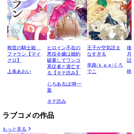
救世の騎士姫
ヒロイン不在の
王子が空気読ま
後
ファラン【マイ
悪役令嬢は婚約
なすぎる
月
クロ】
破棄してワンコ
話
幸路/ｋａｅ/くろ
系従者と逃亡す
上条あおい
でこ
柊
る【タテ読み】
じろあるば/柊一
葉
タテ読み
ラブコメの作品
もっと見る