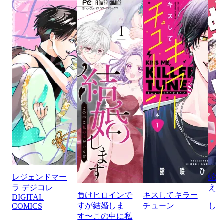
レジェンドマー
蛇
ラ デジコレ
え
負けヒロインで
キスしてキラー
DIGITAL
すが結婚しま
チューン
し
COMICS
す〜この中に私