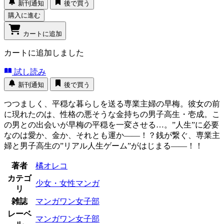
新刊通知
後で買う
購入に進む
カートに追加
カートに追加しました
試し読み
新刊通知
後で買う
つつましく、平穏な暮らしを送る専業主婦の早梅。彼女の前
に現れたのは、性格の悪そうな金持ちの男子高生・壱成。こ
の男との出会いが早梅の平穏を一変させる…。”人生”に必要
なのは愛か、金か、それとも運か――！？銭が繋ぐ、専業主
婦と男子高生の”リアル人生ゲーム”がはじまる――！！
著者
橘オレコ
カテゴ
少女・女性マンガ
リ
雑誌
マンガワン女子部
レーベ
マンガワン女子部