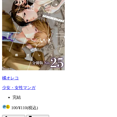
橘オレコ
少女・女性マンガ
完結
100
/
¥110
(税込)