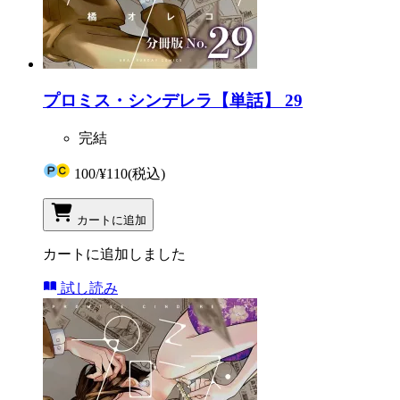
プロミス・シンデレラ【単話】 29
完結
100
/
¥110
(税込)
カートに追加
カートに追加しました
試し読み