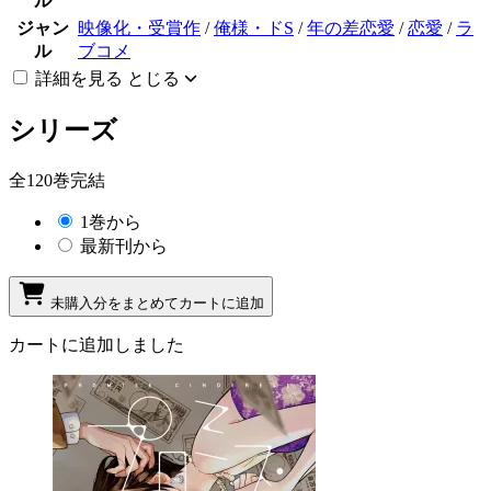
ル
ジャン
映像化・受賞作
/
俺様・ドS
/
年の差恋愛
/
恋愛
/
ラ
ル
ブコメ
詳細を見る
とじる
シリーズ
全120巻完結
1巻から
最新刊から
未購入分をまとめてカートに追加
カートに追加しました