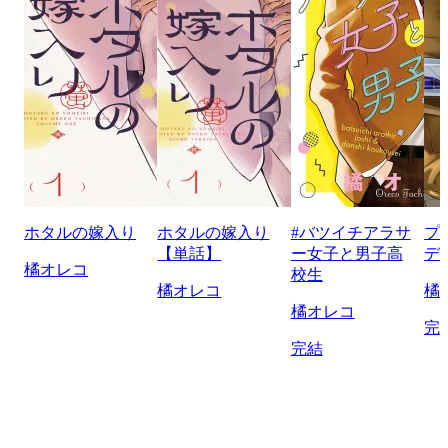
ホタルの嫁入り
ホタルの嫁入り
#バツイチアラサ
プ
【単話】
ー女子と男子高
デ
橘オレコ
校生
橘オレコ
橘
橘オレコ
完
完結