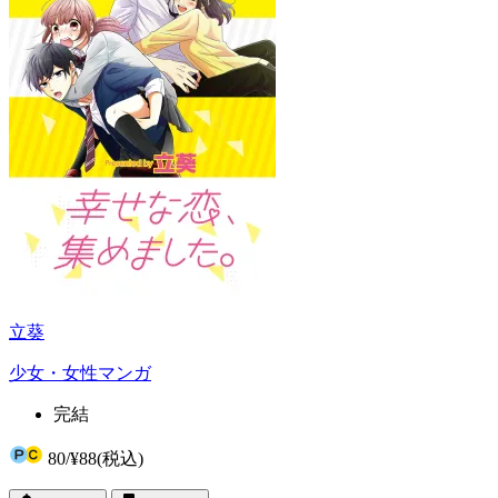
立葵
少女・女性マンガ
完結
80
/
¥88
(税込)