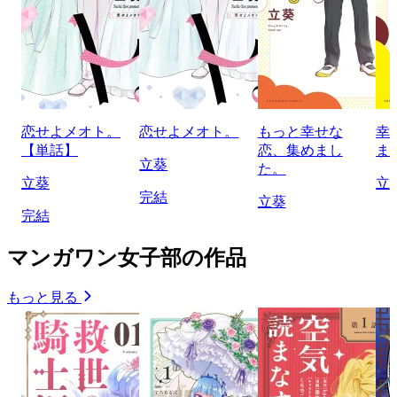
恋せよメオト。
恋せよメオト。
もっと幸せな
幸
【単話】
恋、集めまし
ま
立葵
た。
立葵
立
完結
立葵
完結
マンガワン女子部の作品
もっと見る