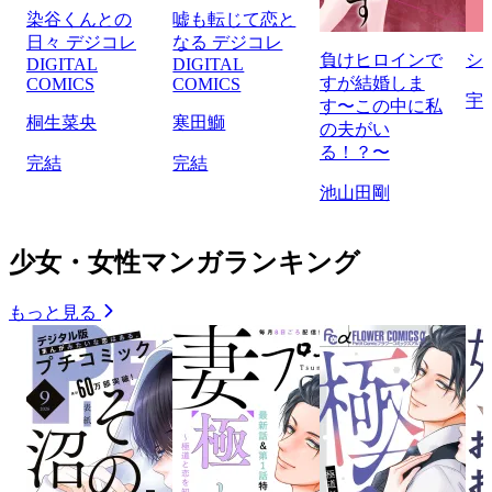
染谷くんとの
嘘も転じて恋と
日々 デジコレ
なる デジコレ
負けヒロインで
シ
DIGITAL
DIGITAL
すが結婚しま
COMICS
COMICS
宇
す〜この中に私
桐生菜央
寒田鰤
の夫がい
る！？〜
完結
完結
池山田剛
少女・女性マンガランキング
もっと見る