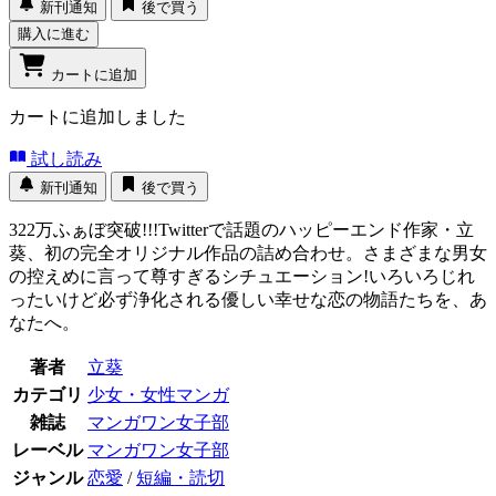
新刊通知
後で買う
購入に進む
カートに追加
カートに追加しました
試し読み
新刊通知
後で買う
322万ふぁぼ突破!!!Twitterで話題のハッピーエンド作家・立
葵、初の完全オリジナル作品の詰め合わせ。さまざまな男女
の控えめに言って尊すぎるシチュエーション!いろいろじれ
ったいけど必ず浄化される優しい幸せな恋の物語たちを、あ
なたへ。
著者
立葵
カテゴリ
少女・女性マンガ
雑誌
マンガワン女子部
レーベル
マンガワン女子部
ジャンル
恋愛
/
短編・読切