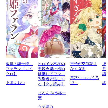
救世の騎士姫
ヒロイン不在の
王子が空気読ま
後
ファラン【マイ
悪役令嬢は婚約
なすぎる
月
クロ】
破棄してワンコ
話
幸路/ｋａｅ/くろ
系従者と逃亡す
上条あおい
でこ
柊
る【タテ読み】
じろあるば/柊一
葉
タテ読み