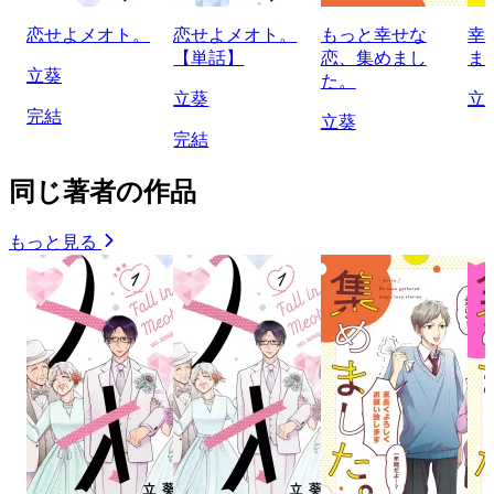
恋せよメオト。
恋せよメオト。
もっと幸せな
幸
【単話】
恋、集めまし
ま
立葵
た。
立葵
立
完結
立葵
完結
同じ著者の作品
もっと見る