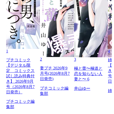
1
4
2
3
プチコミック
姉
【デジタル限
【
妻プチ 2026年9
極と蕾〜極道と
定 コミックス
き】
月号(2026年8月7
恋を知らない人
試し読み特典付
号（
日発売)
妻と〜 6
き】 2026年9月
日
号（2026年8月7
プチコミック編
井山ゆー
姉
日発売）
集部
プチコミック編
集部