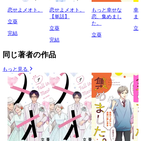
恋せよメオト。
恋せよメオト。
もっと幸せな
幸
【単話】
恋、集めまし
ま
立葵
た。
立葵
立
完結
立葵
完結
同じ著者の作品
もっと見る