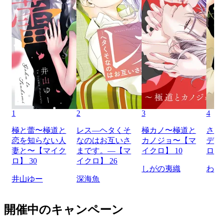
1
2
3
4
極と蕾〜極道と
レス―ヘタくそ
極カノ〜極道と
さ
恋を知らない人
なのはお互いさ
カノジョ〜【マ
デ
妻と〜【マイク
まです。―【マ
イクロ】 10
ロ】
ロ】 30
イクロ】 26
しがの夷織
わ
井山ゆー
深海魚
開催中のキャンペーン