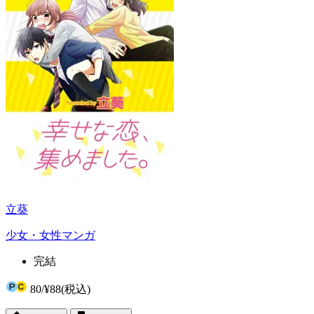
立葵
少女・女性マンガ
完結
80
/
¥88
(税込)