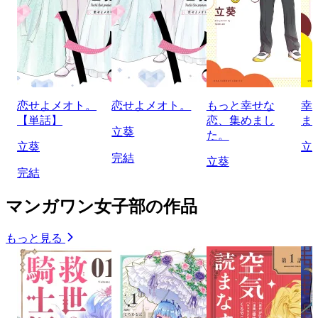
恋せよメオト。
恋せよメオト。
もっと幸せな
幸
【単話】
恋、集めまし
ま
立葵
た。
立葵
立
完結
立葵
完結
マンガワン女子部の作品
もっと見る