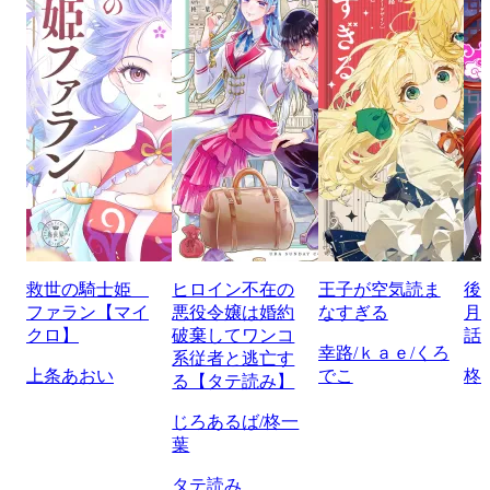
救世の騎士姫
ヒロイン不在の
王子が空気読ま
後
ファラン【マイ
悪役令嬢は婚約
なすぎる
月
クロ】
破棄してワンコ
話
幸路/ｋａｅ/くろ
系従者と逃亡す
上条あおい
でこ
柊
る【タテ読み】
じろあるば/柊一
葉
タテ読み