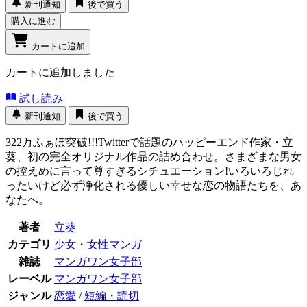
新刊通知
後で買う
購入に進む
カートに追加
カートに追加しました
試し読み
新刊通知
後で買う
322万ふぁぼ突破!!!Twitterで話題のハッピーエンド作家・立
葵、初の完全オリジナル作品の詰め合わせ。さまざまな男女
の控えめに言って尊すぎるシチュエーション!いろいろじれ
ったいけど必ず浄化される優しい幸せな恋の物語たちを、あ
なたへ。
著者
立葵
カテゴリ
少女・女性マンガ
雑誌
マンガワン女子部
レーベル
マンガワン女子部
ジャンル
恋愛
/
短編・読切