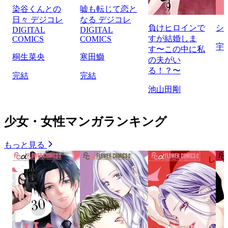
染谷くんとの
嘘も転じて恋と
日々 デジコレ
なる デジコレ
負けヒロインで
シ
DIGITAL
DIGITAL
すが結婚しま
COMICS
COMICS
宇
す〜この中に私
桐生菜央
寒田鰤
の夫がい
る！？〜
完結
完結
池山田剛
少女・女性マンガランキング
もっと見る