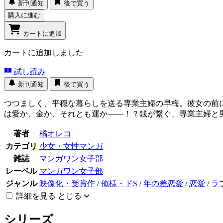
新刊通知
後で買う
購入に進む
カートに追加
カートに追加しました
試し読み
新刊通知
後で買う
つつましく、平穏な暮らしを送る専業主婦の早梅。彼女の前
は愛か、金か、それとも運か――！？銭が繋ぐ、専業主婦と男
著者
橘オレコ
カテゴリ
少女・女性マンガ
雑誌
マンガワン女子部
レーベル
マンガワン女子部
ジャンル
映像化・受賞作
/
俺様・ドS
/
年の差恋愛
/
恋愛
/
ラ
詳細を見る
とじる
シリーズ