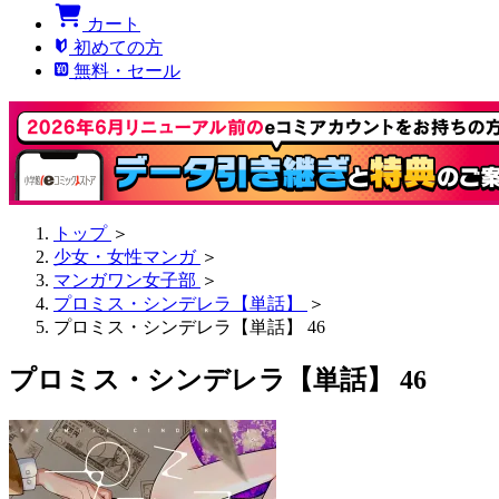
カート
初めての方
無料・セール
トップ
＞
少女・女性マンガ
＞
マンガワン女子部
＞
プロミス・シンデレラ【単話】
＞
プロミス・シンデレラ【単話】 46
プロミス・シンデレラ【単話】 46