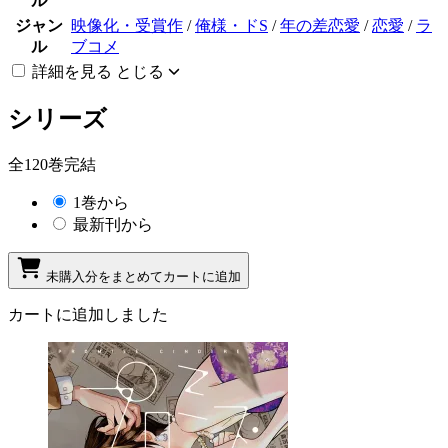
ル
ジャン
映像化・受賞作
/
俺様・ドS
/
年の差恋愛
/
恋愛
/
ラ
ル
ブコメ
詳細を見る
とじる
シリーズ
全120巻完結
1巻から
最新刊から
未購入分をまとめてカートに追加
カートに追加しました