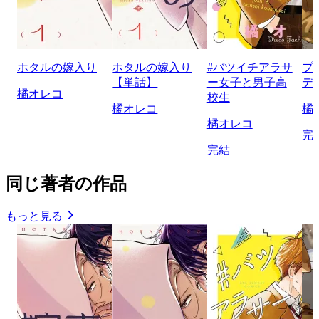
ホタルの嫁入り
ホタルの嫁入り
#バツイチアラサ
プ
【単話】
ー女子と男子高
デ
橘オレコ
校生
橘オレコ
橘
橘オレコ
完
完結
同じ著者の作品
もっと見る