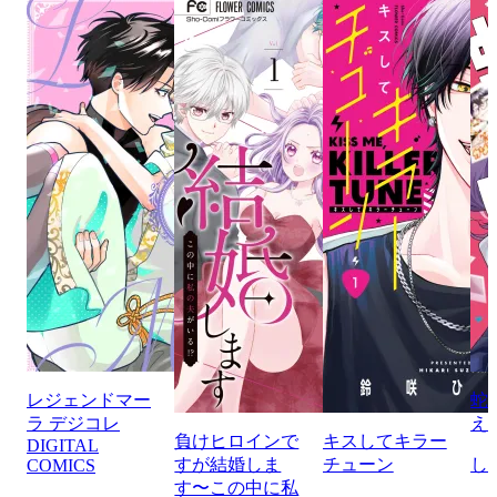
レジェンドマー
蛇
ラ デジコレ
え
負けヒロインで
キスしてキラー
DIGITAL
すが結婚しま
チューン
し
COMICS
す〜この中に私