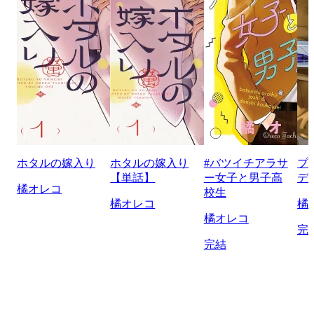
ホタルの嫁入り
ホタルの嫁入り
#バツイチアラサ
プ
【単話】
ー女子と男子高
デ
橘オレコ
校生
橘オレコ
橘
橘オレコ
完
完結