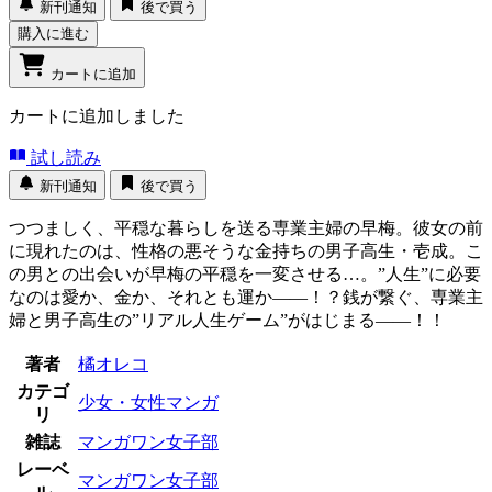
新刊通知
後で買う
購入に進む
カートに追加
カートに追加しました
試し読み
新刊通知
後で買う
つつましく、平穏な暮らしを送る専業主婦の早梅。彼女の前
に現れたのは、性格の悪そうな金持ちの男子高生・壱成。こ
の男との出会いが早梅の平穏を一変させる…。”人生”に必要
なのは愛か、金か、それとも運か――！？銭が繋ぐ、専業主
婦と男子高生の”リアル人生ゲーム”がはじまる――！！
著者
橘オレコ
カテゴ
少女・女性マンガ
リ
雑誌
マンガワン女子部
レーベ
マンガワン女子部