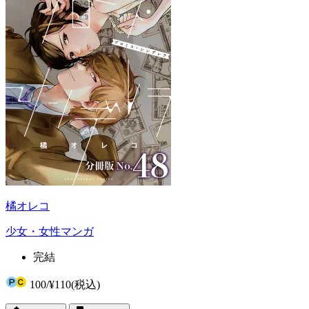
橘オレコ
少女・女性マンガ
完結
100
/
¥110
(税込)