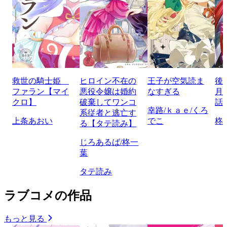
救世の騎士姫
ヒロイン不在の
王子が空気読ま
後
ファラン【マイ
悪役令嬢は婚約
なすぎる
月
クロ】
破棄してワンコ
話
幸路/ｋａｅ/くろ
系従者と逃亡す
上条あおい
でこ
柊
る【タテ読み】
じろあるば/柊一
葉
タテ読み
ラブコメの作品
もっと見る