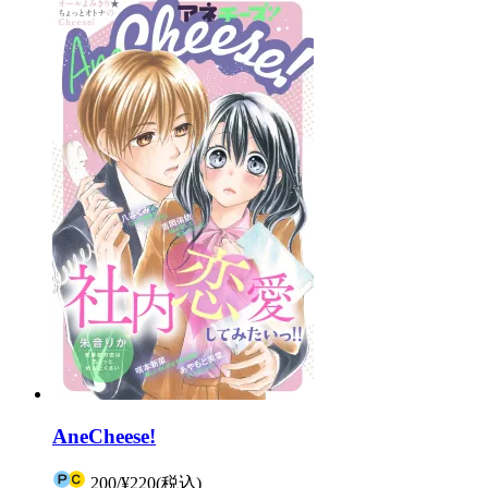
AneCheese!
200
/
¥220
(税込)