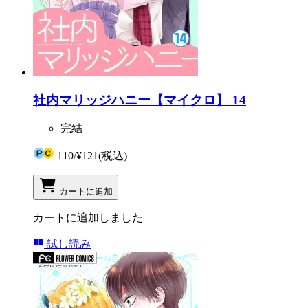
社内マリッジハニー【マイクロ】 14
完結
110
/
¥121
(税込)
カートに追加
カートに追加しました
試し読み