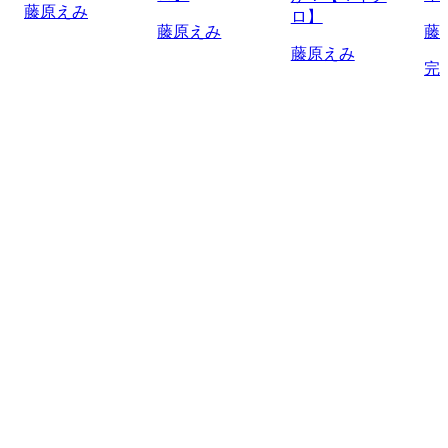
藤原えみ
ロ】
藤原えみ
藤
藤原えみ
完