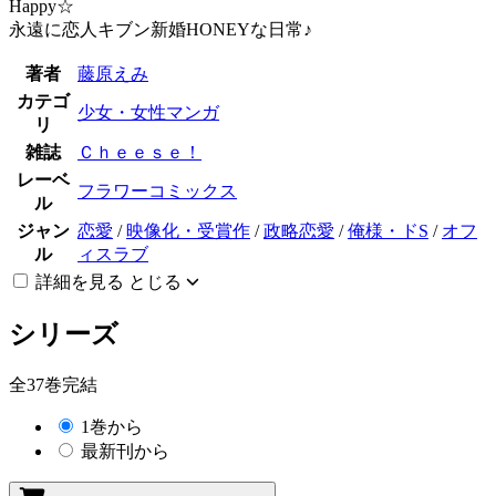
Happy☆
永遠に恋人キブン新婚HONEYな日常♪
著者
藤原えみ
カテゴ
少女・女性マンガ
リ
雑誌
Ｃｈｅｅｓｅ！
レーベ
フラワーコミックス
ル
ジャン
恋愛
/
映像化・受賞作
/
政略恋愛
/
俺様・ドS
/
オフ
ル
ィスラブ
詳細を見る
とじる
シリーズ
全37巻完結
1巻から
最新刊から