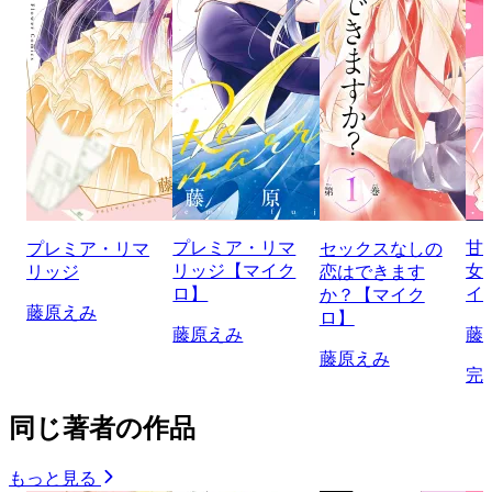
プレミア・リマ
甘
プレミア・リマ
セックスなしの
リッジ【マイク
女
リッジ
恋はできます
ロ】
イ
か？【マイク
藤原えみ
ロ】
藤原えみ
藤
藤原えみ
完
同じ著者の作品
もっと見る