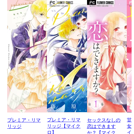
プレミア・リマ
甘
プレミア・リマ
セックスなしの
リッジ【マイク
女
リッジ
恋はできます
ロ】
イ
か？【マイク