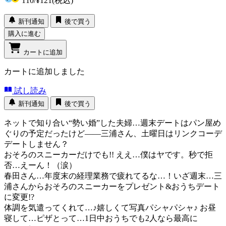
110
/
¥121
(税込)
新刊通知
後で買う
購入に進む
カートに追加
カートに追加しました
試し読み
新刊通知
後で買う
ネットで知り合い“勢い婚”した夫婦…週末デートはパン屋め
ぐりの予定だったけど――三浦さん、土曜日はリンクコーデ
デートしません？
おそろのスニーカーだけでも!! ええ…僕はヤです。秒で拒
否…えーん！（涙）
春田さん…年度末の経理業務で疲れてるな…！いざ週末…三
浦さんからおそろのスニーカーをプレゼント&おうちデート
に変更!?
体調を気遣ってくれて…♪嬉しくて写真パシャパシャ♪ お昼
寝して…ピザとって…1日中おうちでも2人なら最高に