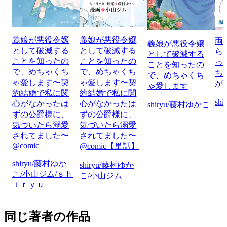
義娘が悪役令嬢
義娘が悪役令嬢
両
義娘が悪役令嬢
として破滅する
として破滅する
ら
として破滅する
ことを知ったの
ことを知ったの
っ
ことを知ったの
で、めちゃくち
で、めちゃくち
ち
で、めちゃくち
ゃ愛します〜契
ゃ愛します〜契
が
ゃ愛します
約結婚で私に関
約結婚で私に関
sh
心がなかったは
心がなかったは
shiryu/藤村ゆかこ
ずの公爵様に、
ずの公爵様に、
気づいたら溺愛
気づいたら溺愛
されてました〜
されてました〜
@comic
@comic【単話】
shiryu/藤村ゆか
shiryu/藤村ゆか
こ/小山ジム/ｓｈ
こ/小山ジム
ｉｒｙｕ
同じ著者の作品