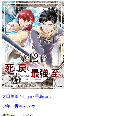
太田羊羹
/
shiryu
/
手島nari。
少年・青年マンガ