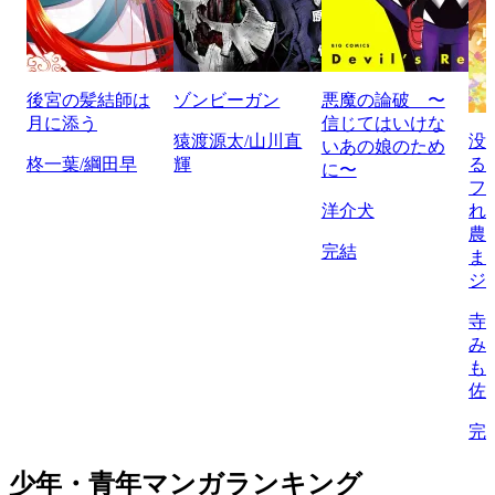
後宮の髪結師は
ゾンビーガン
悪魔の論破 〜
月に添う
信じてはいけな
猿渡源太/山川直
没
いあの娘のため
柊一葉/綱田早
輝
る
に〜
フ
洋介犬
れ
農
完結
ま
ジ
寺
み
も
佐
完
少年・青年マンガランキング