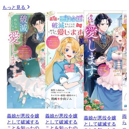
もっと見る
義娘が悪役令嬢
義娘が悪役令嬢
両
義娘が悪役令嬢
として破滅する
として破滅する
ら
として破滅する
ことを知ったの
ことを知ったの
っ