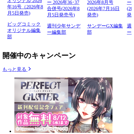
オリジナル 2026
ー 2026年36･37
2026年8月号
ー 
年16号（2026年8
合併号(2026年8
(2026年7月16日
(2
月5日発売)
月5日発売号)
発売)
発
ビッグコミック
週刊少年サンデ
サンデーGX編集
週
オリジナル編集
ー編集部
部
ー
部
開催中のキャンペーン
もっと見る