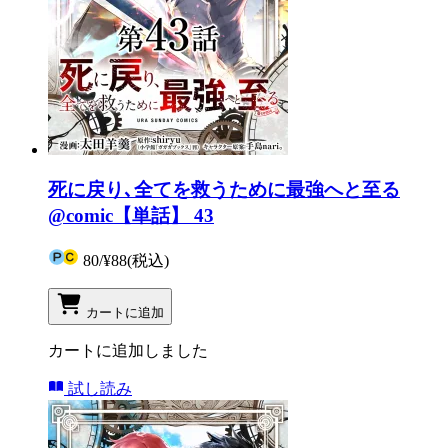
死に戻り､全てを救うために最強へと至る
@comic【単話】 43
80
/
¥88
(税込)
カートに追加
カートに追加しました
試し読み