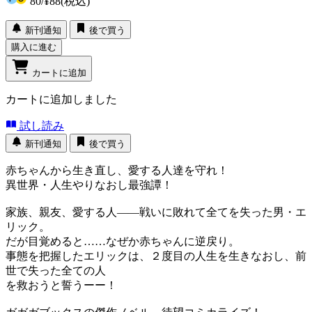
80
/
¥88
(税込)
新刊通知
後で買う
購入に進む
カートに追加
カートに追加しました
試し読み
新刊通知
後で買う
赤ちゃんから生き直し、愛する人達を守れ！
異世界・人生やりなおし最強譚！
家族、親友、愛する人――戦いに敗れて全てを失った男・エ
リック。
だが目覚めると……なぜか赤ちゃんに逆戻り。
事態を把握したエリックは、２度目の人生を生きなおし、前
世で失った全ての人
を救おうと誓うーー！