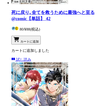
死に戻り､全てを救うために最強へと至る
@comic【単話】 42
80
/
¥88
(税込)
カートに追加
カートに追加しました
試し読み