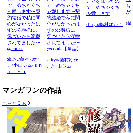
ことを知ったの
で、めちゃくち
で、めちゃくち
ち
で、めちゃくち
ゃ愛します〜契
ゃ愛します〜契
が
ゃ愛します
約結婚で私に関
約結婚で私に関
sh
心がなかったは
心がなかったは
shiryu/藤村ゆかこ
ずの公爵様に、
ずの公爵様に、
気づいたら溺愛
気づいたら溺愛
されてました〜
されてました〜
@comic
@comic【単話】
shiryu/藤村ゆか
shiryu/藤村ゆか
こ/小山ジム/ｓｈ
こ/小山ジム
ｉｒｙｕ
マンガワンの作品
もっと見る