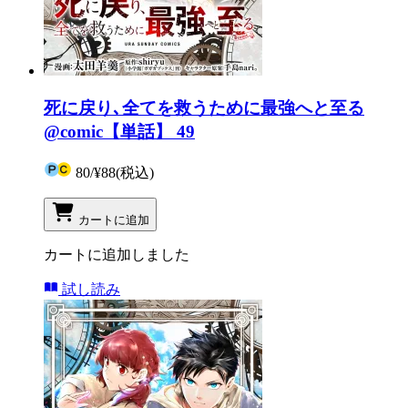
死に戻り､全てを救うために最強へと至る
@comic【単話】 49
80
/
¥88
(税込)
カートに追加
カートに追加しました
試し読み