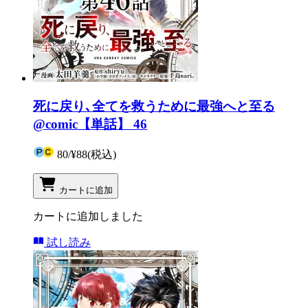
死に戻り､全てを救うために最強へと至る
@comic【単話】 46
80
/
¥88
(税込)
カートに追加
カートに追加しました
試し読み