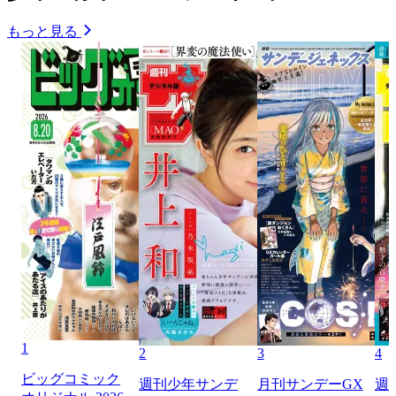
もっと見る
1
2
3
4
ビッグコミック
週刊少年サンデ
月刊サンデーGX
週