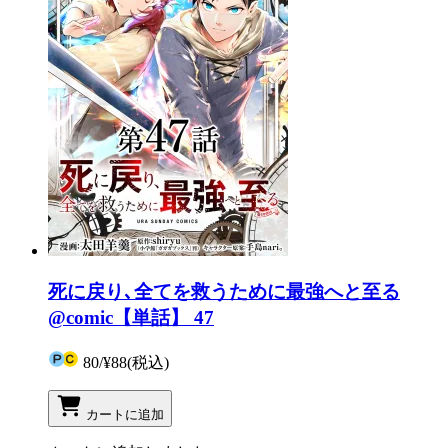
死に戻り､全てを救うために最強へと至る
@comic【単話】 47
80
/
¥88
(税込)
カートに追加