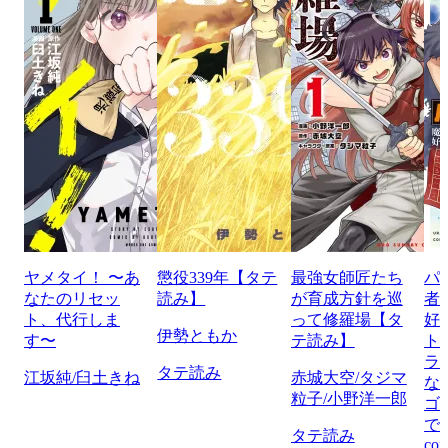
ヤメタイ！ 〜あ
懲役339年【タテ
最強女師匠たち
パ
なたのリセッ
読み】
が育成方針を巡
者
ト、代行しま
って修羅場【タ
好
伊勢ともか
す〜
テ読み】
ト
ラ
タテ読み
江坂純/臼土きね
赤城大空/タジマ
な
粒子/小野洋一郎
ゴ
で
タテ読み
com