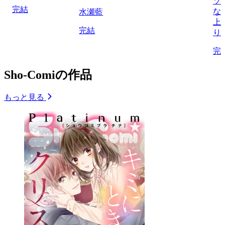
ゾ
完結
な
水瀬藍
上
完結
り
完
Sho-Comiの作品
もっと見る