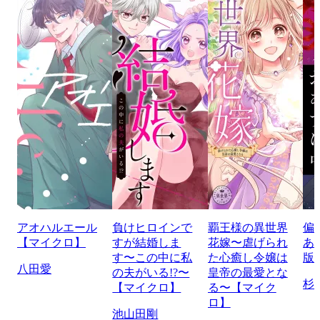
アオハルエール
負けヒロインで
覇王様の異世界
偏
【マイクロ】
すが結婚しま
花嫁〜虐げられ
あ
す〜この中に私
た心癒し令嬢は
版
八田愛
の夫がいる!?〜
皇帝の最愛とな
杉
【マイクロ】
る〜【マイク
ロ】
池山田剛