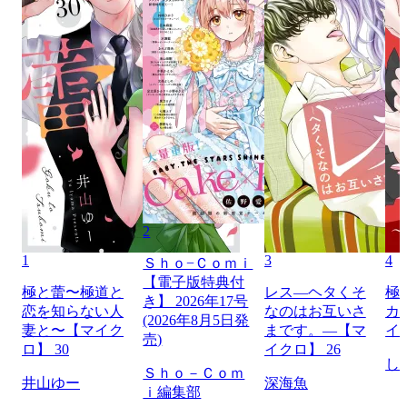
2
1
3
4
Ｓｈｏ−Ｃｏｍｉ
【電子版特典付
極と蕾〜極道と
レス―ヘタくそ
極
き】 2026年17号
恋を知らない人
なのはお互いさ
カ
(2026年8月5日発
妻と〜【マイク
まです。―【マ
イ
売)
ロ】 30
イクロ】 26
し
Ｓｈｏ－Ｃｏｍ
井山ゆー
深海魚
ｉ編集部