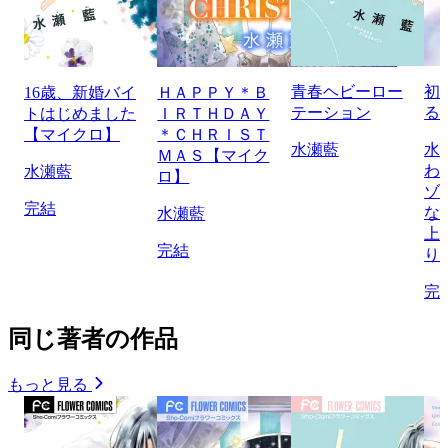
青春ヘビーロー
初
16歳、新婚バイ
ＨＡＰＰＹ＊Ｂ
テーション
る
トはじめました
ＩＲＴＨＤＡＹ
【マイクロ】
＊ＣＨＲＩＳＴ
水瀬藍
水
ＭＡＳ【マイク
わ
水瀬藍
ロ】
ゾ
完結
な
水瀬藍
上
完結
り
完
同じ著者の作品
もっと見る