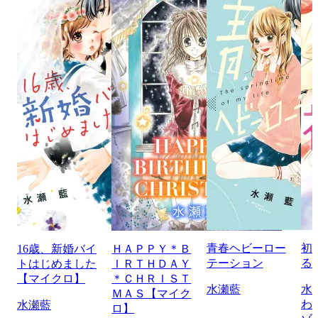
青春ヘビーロー
初
16歳、新婚バイ
ＨＡＰＰＹ＊Ｂ
テーション
る
トはじめました
ＩＲＴＨＤＡＹ
【マイクロ】
＊ＣＨＲＩＳＴ
水瀬藍
水
ＭＡＳ【マイク
わ
水瀬藍
ロ】