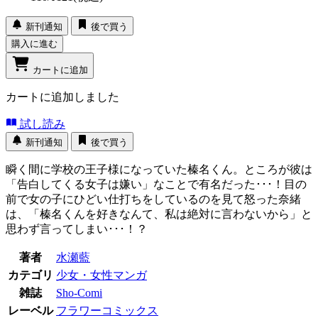
新刊通知
後で買う
購入に進む
カートに追加
カートに追加しました
試し読み
新刊通知
後で買う
瞬く間に学校の王子様になっていた榛名くん。ところが彼は
「告白してくる女子は嫌い」なことで有名だった･･･！目の
前で女の子にひどい仕打ちをしているのを見て怒った奈緒
は、「榛名くんを好きなんて、私は絶対に言わないから」と
思わず言ってしまい･･･！？
著者
水瀬藍
カテゴリ
少女・女性マンガ
雑誌
Sho-Comi
レーベル
フラワーコミックス