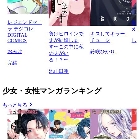
レジェンドマー
蛇
ラ デジコレ
え
負けヒロインで
キスしてキラー
DIGITAL
すが結婚しま
チューン
し
COMICS
す〜この中に私
おみけ
鈴咲ひかり
の夫がい
る！？〜
完結
池山田剛
少女・女性マンガランキング
もっと見る