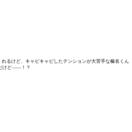
くれるけど、キャピキャピしたテンションが大苦手な榛名くん
だけど――！？