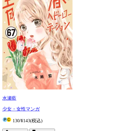
水瀬藍
少女・女性マンガ
130
/
¥143
(税込)