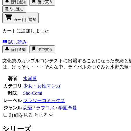
新刊通知
後で買う
購入に進む
カートに追加
カートに追加しました
試し読み
新刊通知
後で買う
文化祭のカップルコンテストに出場することになった奈緒と
は、げっそり・・・そんな中、ライバルのつぐみと水野先輩
著者
水瀬藍
カテゴリ
少女・女性マンガ
雑誌
Sho-Comi
レーベル
フラワーコミックス
ジャンル
恋愛
/
ラブコメ
/
学園恋愛
詳細を見る
とじる
シリーズ