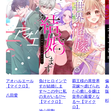
アオハルエール
負けヒロインで
覇王様の異世界
偏
【マイクロ】
すが結婚しま
花嫁〜虐げられ
あ
す〜この中に私
た心癒し令嬢は
版
八田愛
の夫がいる!?〜
皇帝の最愛とな
杉
【マイクロ】
る〜【マイク
ロ】
池山田剛