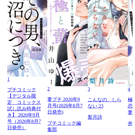
1
2
3
4
プチコミック
【デジタル限
妻プチ 2026年9
こんなの、しら
極
定 コミックス
月号(2026年8月7
ない 23
恋
試し読み特典付
日発売)
妻
き】 2026年9月
梨月詩
号（2026年8月7
プチコミック編
井
日発売）
集部