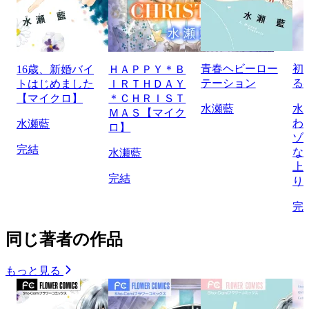
青春ヘビーロー
初
16歳、新婚バイ
ＨＡＰＰＹ＊Ｂ
テーション
る
トはじめました
ＩＲＴＨＤＡＹ
【マイクロ】
＊ＣＨＲＩＳＴ
水瀬藍
水
ＭＡＳ【マイク
わ
水瀬藍
ロ】
ゾ
完結
な
水瀬藍
上
完結
り
完
同じ著者の作品
もっと見る