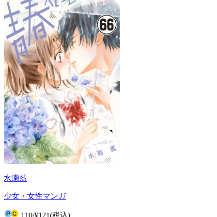
水瀬藍
少女・女性マンガ
110
/
¥121
(税込)