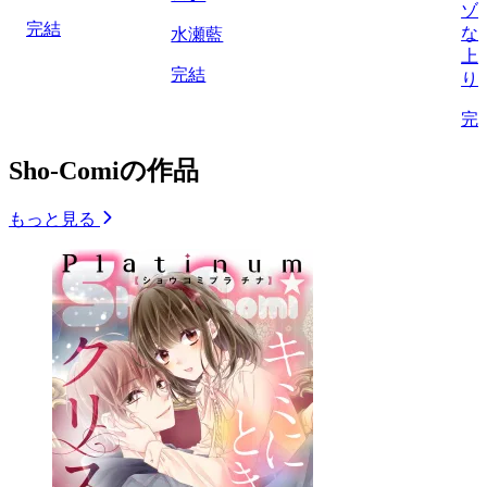
ゾ
完結
な
水瀬藍
上
完結
り
完
Sho-Comiの作品
もっと見る