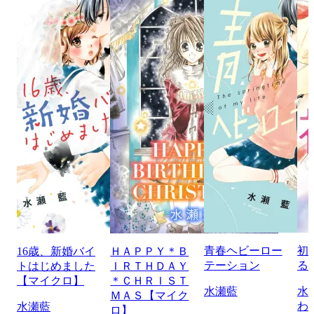
青春ヘビーロー
初
16歳、新婚バイ
ＨＡＰＰＹ＊Ｂ
テーション
る
トはじめました
ＩＲＴＨＤＡＹ
【マイクロ】
＊ＣＨＲＩＳＴ
水瀬藍
水
ＭＡＳ【マイク
わ
水瀬藍
ロ】