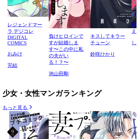
レジェンドマー
蛇
ラ デジコレ
え
負けヒロインで
キスしてキラー
DIGITAL
すが結婚しま
チューン
し
COMICS
す〜この中に私
おみけ
鈴咲ひかり
の夫がい
る！？〜
完結
池山田剛
少女・女性マンガランキング
もっと見る