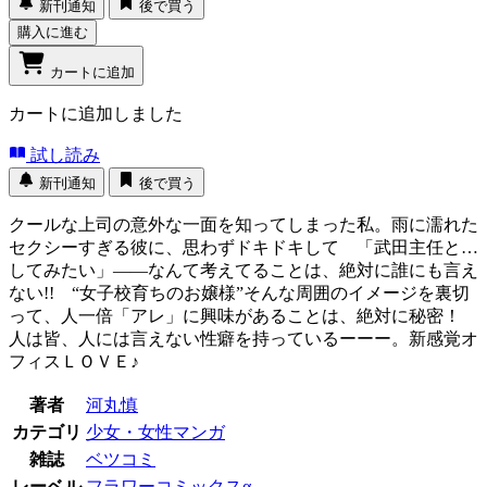
新刊通知
後で買う
購入に進む
カートに追加
カートに追加しました
試し読み
新刊通知
後で買う
クールな上司の意外な一面を知ってしまった私。雨に濡れた
セクシーすぎる彼に、思わずドキドキして 「武田主任と…
してみたい」――なんて考えてることは、絶対に誰にも言え
ない!! “女子校育ちのお嬢様”そんな周囲のイメージを裏切
って、人一倍「アレ」に興味があることは、絶対に秘密！
人は皆、人には言えない性癖を持っているーーー。新感覚オ
フィスＬＯＶＥ♪
著者
河丸慎
カテゴリ
少女・女性マンガ
雑誌
ベツコミ
レーベル
フラワーコミックスα