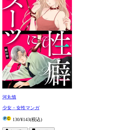
河丸慎
少女・女性マンガ
130
/
¥143
(税込)