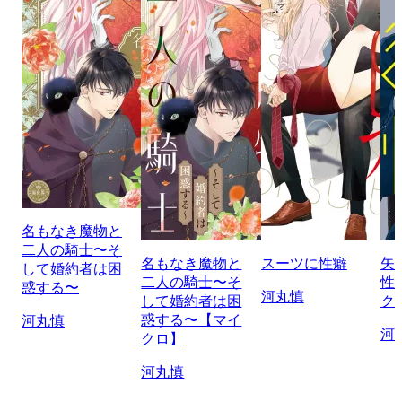
名もなき魔物と
二人の騎士〜そ
名もなき魔物と
スーツに性癖
矢
して婚約者は困
二人の騎士〜そ
性
惑する〜
河丸慎
して婚約者は困
ク
惑する〜【マイ
河丸慎
河
クロ】
河丸慎