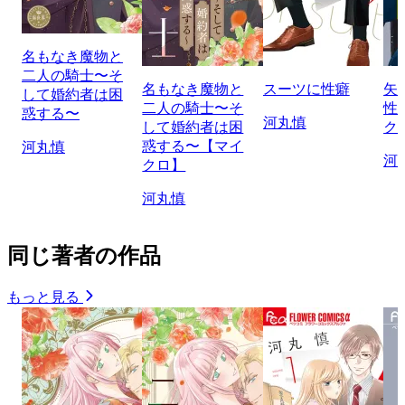
名もなき魔物と
二人の騎士〜そ
名もなき魔物と
スーツに性癖
矢
して婚約者は困
二人の騎士〜そ
性
惑する〜
河丸慎
して婚約者は困
ク
惑する〜【マイ
河丸慎
河
クロ】
河丸慎
同じ著者の作品
もっと見る