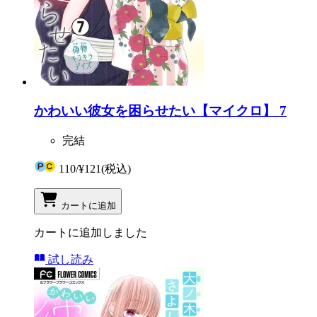
かわいい彼女を困らせたい【マイクロ】 7
完結
110
/
¥121
(税込)
カートに追加
カートに追加しました
試し読み