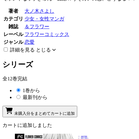
著者
大ノ木さよし
カテゴリ
少女・女性マンガ
雑誌
＆フラワー
レーベル
フラワーコミックス
ジャンル
恋愛
詳細を見る
とじる
シリーズ
全12巻完結
1巻から
最新刊から
未購入分をまとめてカートに追加
カートに追加しました