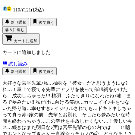
110
/
¥121
(税込)
新刊通知
後で買う
購入に進む
カートに追加
カートに追加しました
試し読み
新刊通知
後で買う
大好きな宮平先輩♪私…柚羽を「彼女」だと思うようにな?
れ…！屋上で寝てる先輩にアプリを使って催眠術をかけた
ら…成功しちゃった!!! 柚羽…ふたりきりになれたね♪嘘…ま
るで夢みたい!! 私だけに向ける笑顔…カッコイイ♪手をつな
いた帰り道…幸せすぎ♪ イジワルされても…ドキドキしちゃ
って真っ赤♪家の前…先輩とお別れ…そしたら夢みたいな時
間も終わっちゃう…この幸せを手放したくない…！優しいキ
ス…続きはまた明日な♪実は宮平先輩の心の内では――!? 嘘
でホントなラブきゅん一直線☆うそカノの恋、どうなる！？