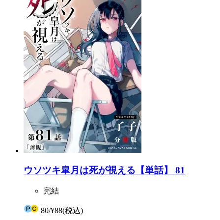
ウソツキ皐月は死が視える【単話】 81
完結
80
/
¥88
(税込)