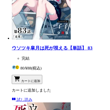
ウソツキ皐月は死が視える【単話】 83
完結
80
/
¥88
(税込)
カートに追加
カートに追加しました
試し読み