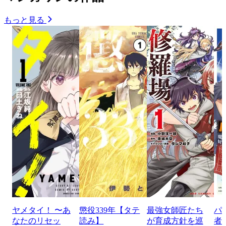
もっと見る
ヤメタイ！ 〜あ
懲役339年【タテ
最強女師匠たち
パ
なたのリセッ
読み】
が育成方針を巡
者