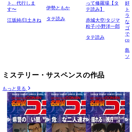
ト、代行しま
って修羅場【タ
好
伊勢ともか
す〜
テ読み】
ト
ラ
タテ読み
江坂純/臼土きね
赤城大空/タジマ
な
粒子/小野洋一郎
ゴ
で
タテ読み
com
島
ソ
ミステリー・サスペンスの作品
もっと見る