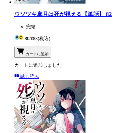
ウソツキ皐月は死が視える【単話】 82
完結
80
/
¥88
(税込)
カートに追加
カートに追加しました
試し読み