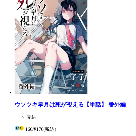
ウソツキ皐月は死が視える【単話】 番外編
完結
160
/
¥176
(税込)