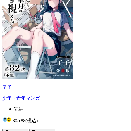
了子
少年・青年マンガ
完結
80
/
¥88
(税込)