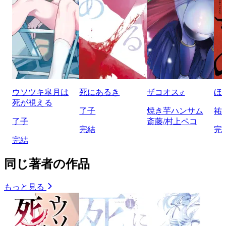
ウソツキ皐月は
死にあるき
ザコオス♂
ほ
死が視える
了子
焼き芋ハンサム
祐
了子
斎藤/村上ペコ
完結
完
完結
同じ著者の作品
もっと見る