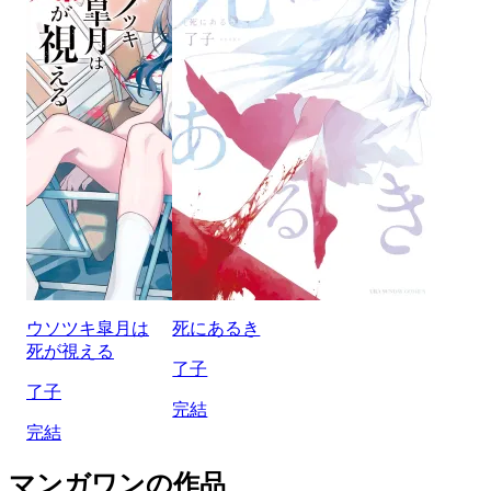
ウソツキ皐月は
死にあるき
死が視える
了子
了子
完結
完結
マンガワンの作品