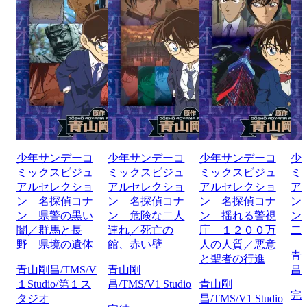
少年サンデーコ
少年サンデーコ
少年サンデーコ
少
ミックスビジュ
ミックスビジュ
ミックスビジュ
ミ
アルセレクショ
アルセレクショ
アルセレクショ
ア
ン 名探偵コナ
ン 名探偵コナ
ン 名探偵コナ
ン
ン 県警の黒い
ン 危険な二人
ン 揺れる警視
ン
闇／群馬と長
連れ／死亡の
庁 １２００万
二
野 県境の遺体
館、赤い壁
人の人質／悪意
青
と聖者の行進
青山剛昌/TMS/V
青山剛
昌/
１Studio/第１ス
昌/TMS/V1 Studio
青山剛
完
タジオ
昌/TMS/V1 Studio