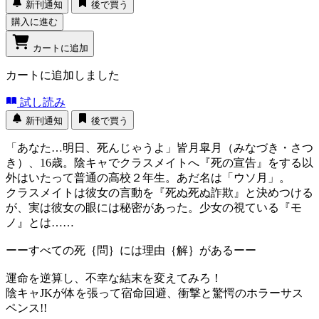
新刊通知
後で買う
購入に進む
カートに追加
カートに追加しました
試し読み
新刊通知
後で買う
「あなた…明日、死んじゃうよ」皆月皐月（みなづき・さつ
き）、16歳。陰キャでクラスメイトへ『死の宣告』をする以
外はいたって普通の高校２年生。あだ名は「ウソ月」。
クラスメイトは彼女の言動を『死ぬ死ぬ詐欺』と決めつける
が、実は彼女の眼には秘密があった。少女の視ている『モ
ノ』とは……
ーーすべての死｛問｝には理由｛解｝があるーー
運命を逆算し、不幸な結末を変えてみろ！
陰キャJKが体を張って宿命回避、衝撃と驚愕のホラーサス
ペンス!!