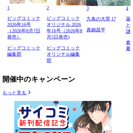
1
2
3
4
ビッグコミック
ビッグコミック
九条の大罪 17
薬
2026年16号
オリジナル 2026
と
真鍋昌平
（2026年8月7日
年16号（2026年8
謎
発売）
月5日発売)
倉
ビッグコミック
ビッグコミック
夏
編集部
オリジナル編集
部
開催中のキャンペーン
もっと見る