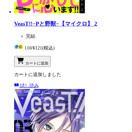
VeasT!!−Pと野獣−【マイクロ】 2
完結
110
/
¥121
(税込)
カートに追加
カートに追加しました
試し読み