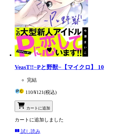
VeasT!!−Pと野獣−【マイクロ】 10
完結
110
/
¥121
(税込)
カートに追加
カートに追加しました
試し読み