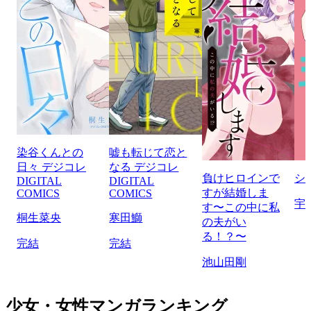
染谷くんとの
嘘も転じて恋と
日々 デジコレ
なる デジコレ
負けヒロインで
シ
DIGITAL
DIGITAL
すが結婚しま
COMICS
COMICS
宇
す〜この中に私
桐生菜央
寒田鰤
の夫がい
る！？〜
完結
完結
池山田剛
少女・女性マンガランキング