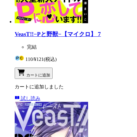
VeasT!!−Pと野獣−【マイクロ】 7
完結
110
/
¥121
(税込)
カートに追加
カートに追加しました
試し読み