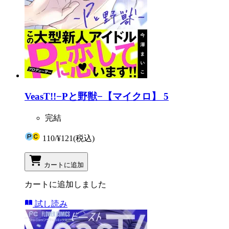
VeasT!!−Pと野獣−【マイクロ】 5
完結
110
/
¥121
(税込)
カートに追加
カートに追加しました
試し読み