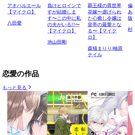
アオハルエール
負けヒロインで
覇王様の異世界
偏
【マイクロ】
すが結婚しま
花嫁〜虐げられ
あ
す〜この中に私
た心癒し令嬢は
版
八田愛
の夫がいる!?〜
皇帝の最愛とな
杉
【マイクロ】
る〜【マイク
ロ】
池山田剛
森猫まりり/柚原
テイル
恋愛の作品
もっと見る