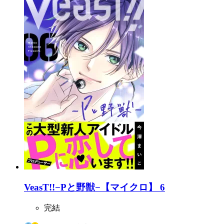
VeasT!!−Pと野獣−【マイクロ】 6
完結