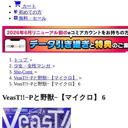
カート
初めての方
無料・セール
トップ
＞
少女・女性マンガ
＞
Sho-Comi
＞
VeasT!!−Pと野獣−【マイクロ】
＞
VeasT!!−Pと野獣−【マイクロ】 6
VeasT!!−Pと野獣−【マイクロ】 6