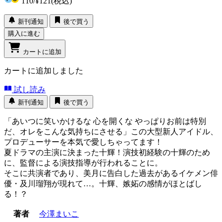
110
/
¥121
(税込)
新刊通知
後で買う
購入に進む
カートに追加
カートに追加しました
試し読み
新刊通知
後で買う
「あいつに笑いかけるな 心を開くな やっぱりお前は特別
だ、オレをこんな気持ちにさせる」この大型新人アイドル、
プロデューサーを本気で愛しちゃってます！
夏ドラマの主演に決まった十輝！演技初経験の十輝のため
に、監督による演技指導が行われることに。
そこに共演者であり、美月に告白した過去があるイケメン俳
優・及川瑠翔が現れて…。十輝、嫉妬の感情がほとばし
る！？
著者
今澤まいこ