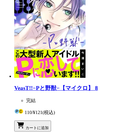
VeasT!!−Pと野獣−【マイクロ】 8
完結
110
/
¥121
(税込)
カートに追加