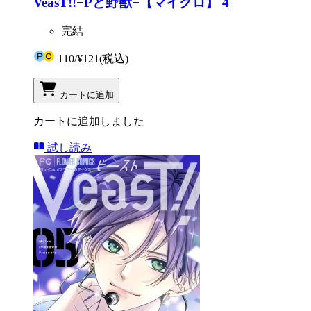
VeasT!!−Pと野獣−【マイクロ】 4
完結
110
/
¥121
(税込)
カートに追加
カートに追加しました
試し読み