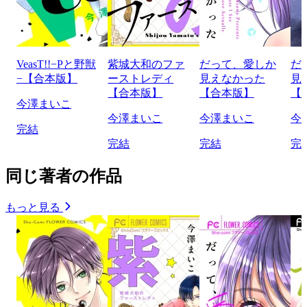
VeasT!!−Pと野獣
紫城大和のファ
だって、愛しか
だ
−【合本版】
ーストレディ
見えなかった
見
【合本版】
【合本版】
【
今澤まいこ
今澤まいこ
今澤まいこ
今
完結
完結
完結
完
同じ著者の作品
もっと見る