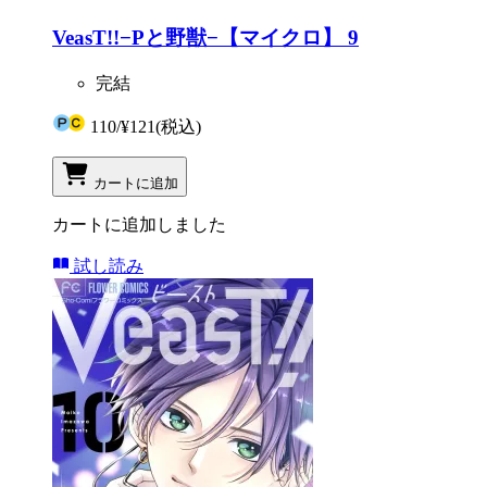
VeasT!!−Pと野獣−【マイクロ】 9
完結
110
/
¥121
(税込)
カートに追加
カートに追加しました
試し読み