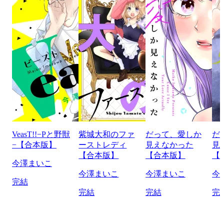
VeasT!!−Pと野獣
紫城大和のファ
だって、愛しか
だ
−【合本版】
ーストレディ
見えなかった
見
【合本版】
【合本版】
【
今澤まいこ
今澤まいこ
今澤まいこ
今
完結
完結
完結
完