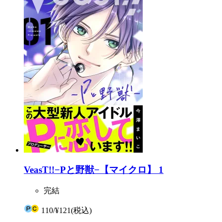
VeasT!!−Pと野獣−【マイクロ】 1
完結
110
/
¥121
(税込)