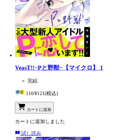
VeasT!!−Pと野獣−【マイクロ】 1
完結
110
/
¥121
(税込)
カートに追加
カートに追加しました
試し読み