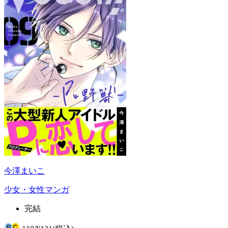
今澤まいこ
少女・女性マンガ
完結