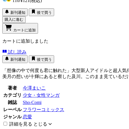
110
/
¥121
(税込)
新刊通知
後で買う
購入に進む
カートに追加
カートに追加しました
試し読み
新刊通知
後で買う
「想像の中で何度も君に触れた」大型新人アイドルと超人気
美月の想いが十輝にあると察した及川。このまま見ているだ
著者
今澤まいこ
カテゴリ
少女・女性マンガ
雑誌
Sho-Comi
レーベル
フラワーコミックス
ジャンル
恋愛
詳細を見る
とじる