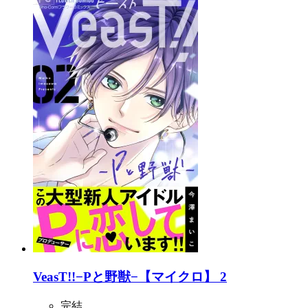
VeasT!!−Pと野獣−【マイクロ】 2
完結