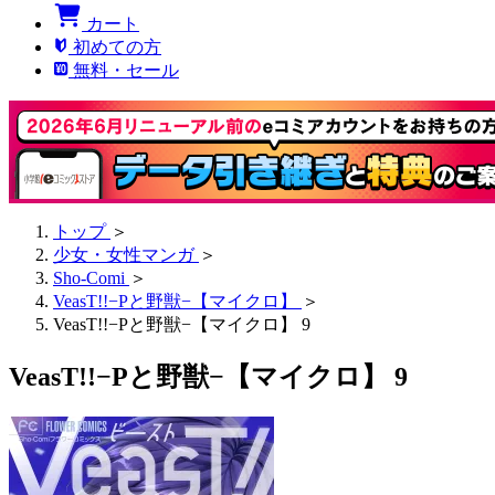
カート
初めての方
無料・セール
トップ
＞
少女・女性マンガ
＞
Sho-Comi
＞
VeasT!!−Pと野獣−【マイクロ】
＞
VeasT!!−Pと野獣−【マイクロ】 9
VeasT!!−Pと野獣−【マイクロ】 9