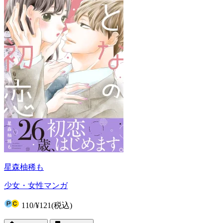
星森柚稀も
少女・女性マンガ
110
/
¥121
(税込)