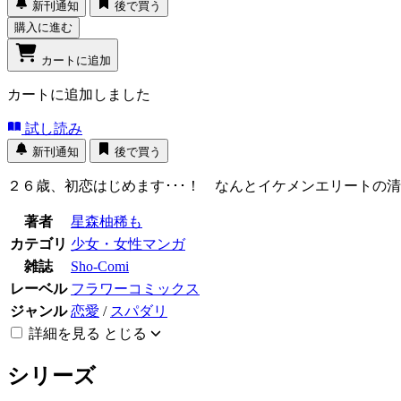
新刊通知
後で買う
購入に進む
カートに追加
カートに追加しました
試し読み
新刊通知
後で買う
２６歳、初恋はじめます･･･！ なんとイケメンエリートの
著者
星森柚稀も
カテゴリ
少女・女性マンガ
雑誌
Sho-Comi
レーベル
フラワーコミックス
ジャンル
恋愛
/
スパダリ
詳細を見る
とじる
シリーズ