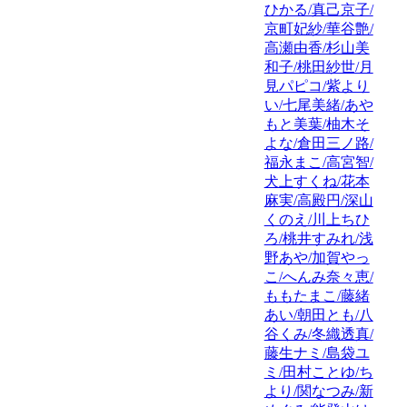
ひかる/真己京子/
京町妃紗/華谷艶/
高瀬由香/杉山美
和子/桃田紗世/月
見パピコ/紫より
い/七尾美緒/あや
もと美葉/柚木そ
よな/倉田三ノ路/
福永まこ/高宮智/
犬上すくね/花本
麻実/高殿円/深山
くのえ/川上ちひ
ろ/桃井すみれ/浅
野あや/加賀やっ
こ/へんみ奈々恵/
ももたまこ/藤緒
あい/朝田とも/八
谷くみ/冬織透真/
藤生ナミ/島袋ユ
ミ/田村ことゆ/ち
より/関なつみ/新