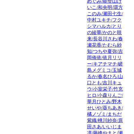
めぐみ/能登山け
いこ/和央明/環方
このみ/瀬田七生/
中村ユキチ/フク
シマハルカ/とり
の綾華/かのと咲
来/長谷川さわ/春
瀬花香/たむら紗
知/つちや夏弥/吉
岡侑依/依月リリ
ー/キアチマチ/嵯
島メグミコ/玉城
るか/春名ひろ/山
口とも/吉川キュ
ウ/小室栄子/竹充
ヒロ/小森りんご/
華月ひとみ/野木
せいや/葵ちあき/
橘ノゾミ/まちだ
紫織/桃川紗奈/原
田さあ/いいじま
凛/藤峰やまと/瀬