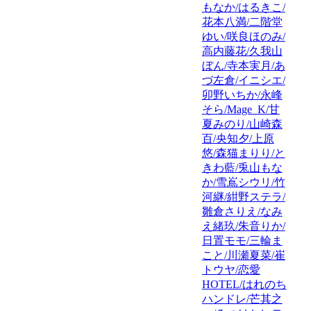
もなか/はるきこ/
花本八満/二階堂
ゆい/咲良ほのみ/
高内藤花/久我山
ぼん/寺本実月/あ
づ左倉/イニシエ/
卯野いちか/永峰
そら/Mage_K/甘
夏みのり/山崎森
百/央知夕/上原
悠/森猫まりり/と
きわ藍/兎山もな
か/雪嶌シウリ/竹
河継/紺野ステラ/
雛倉さりえ/なみ
え緒玖/朱音りか/
日置モモ/三輪ま
こと/川瀬夏菜/崔
トウヤ/恋愛
HOTEL/はれのち
ハンドレ/芒其之