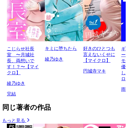
キミに堕ちたら
好きのひとつも
こじらせ社長
ギ
言えないくせに
室 〜月城社
ー
綾乃ゆき
【マイクロ】
長、両想いで
モ
す！？〜【マイ
優
円城寺マキ
クロ】
し
ロ
綾乃ゆき
雨
完結
同じ著者の作品
もっと見る