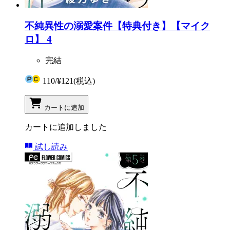
不純異性の溺愛案件【特典付き】【マイク
ロ】 4
完結
110
/
¥121
(税込)
カートに追加
カートに追加しました
試し読み