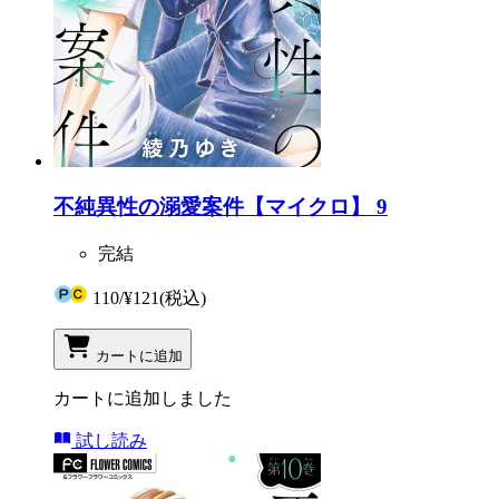
不純異性の溺愛案件【マイクロ】 9
完結
110
/
¥121
(税込)
カートに追加
カートに追加しました
試し読み