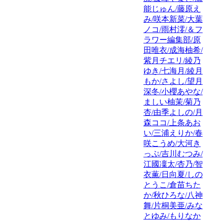
能じゅん/藤原え
み/咲本新菜/大葉
ノコ/雨村澪/＆フ
ラワー編集部/原
田唯衣/成海柚希/
紫月チエリ/綾乃
ゆき/七海月/綾月
もか/さよし/望月
深冬/小櫻あやな/
ましい柚茉/菊乃
杏/由季よしの/月
森ココ/上条あお
い/三浦えりか/春
咲こうめ/大河き
っぷ/吉川むつみ/
江國凜太/杏乃/智
衣薫/日向夏/しの
とうこ/倉苗ちた
か/秋ひろな/八神
舞/片桐美亜/みな
とゆみ/もりなか