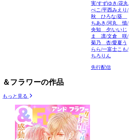
実/すずゆき/花丸
ぺこ/平西みえり/
秋 ひろな/葵
ちあき/河丸 慎/
央知 夕/いいじ
ま 凛/文倉 咲/
菊乃 杏/愛夏う
らら/一富士こも/
ちろりん
先行配信
＆フラワーの作品
もっと見る