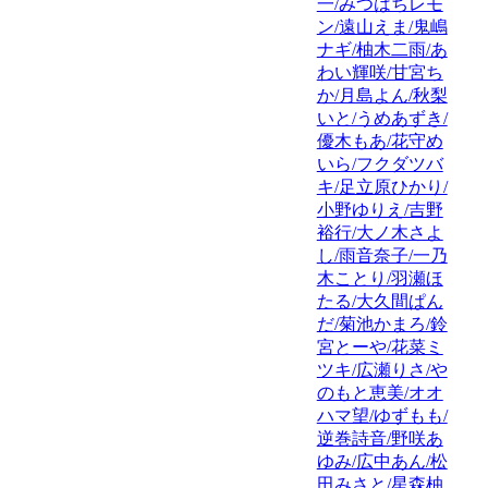
一/みつはちレモ
ン/遠山えま/鬼嶋
ナギ/柚木二雨/あ
わい輝咲/甘宮ち
か/月島よん/秋梨
いと/うめあずき/
優木もあ/花守め
いら/フクダツバ
キ/足立原ひかり/
小野ゆりえ/吉野
裕行/大ノ木さよ
し/雨音奈子/一乃
木ことり/羽瀬ほ
たる/大久間ぱん
だ/菊池かまろ/鈴
宮とーや/花菜ミ
ツキ/広瀬りさ/や
のもと恵美/オオ
ハマ望/ゆずもも/
逆巻詩音/野咲あ
ゆみ/広中あん/松
田みさと/星森柚