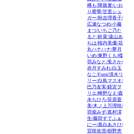
稀も/降旗麦/いお
り蜜華/甘里シュ
ガー/秋吉理香子/
広瀬なつめ/小藤
まつ/いちご乃た
ると/鈴菜/遠山あ
ちは/桜内美優/花
丸ハナハナ/夢月
いめ/東野くも/楪
羽みなと/兎さか/
赤月すみれ/白玉
なこ/Fumi/清水リ
リー/白鳥マスオ/
巴乃友実/鏡宮ヲ
リエ/蜂野なえ/森
永ちひろ/笹原亜
美/木ノ上万理咲/
羽柴みず/真村澪
生/藤田すてふぁ
にー/真白あさひ/
宮咲依澄/樹野恵