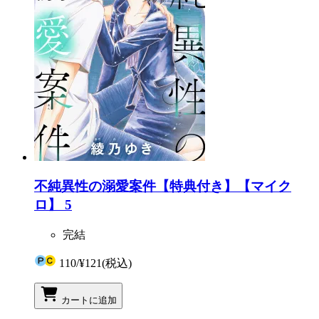
不純異性の溺愛案件【特典付き】【マイク
ロ】 5
完結
110
/
¥121
(税込)
カートに追加