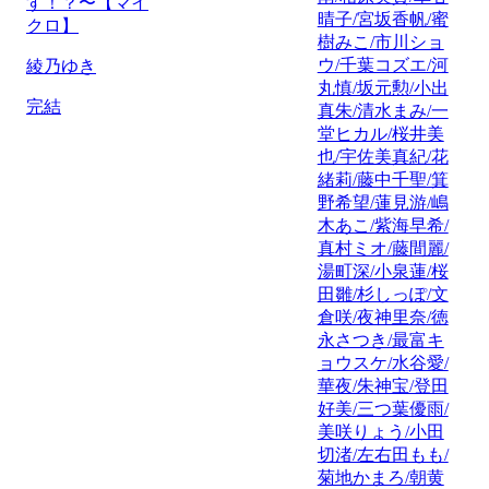
す！？〜【マイ
晴子/宮坂香帆/蜜
クロ】
樹みこ/市川ショ
ウ/千葉コズエ/河
綾乃ゆき
丸慎/坂元勲/小出
完結
真朱/清水まみ/一
堂ヒカル/桜井美
也/宇佐美真紀/花
緒莉/藤中千聖/箕
野希望/蓮見游/嶋
木あこ/紫海早希/
真村ミオ/藤間麗/
湯町深/小泉蓮/桜
田雛/杉しっぽ/文
倉咲/夜神里奈/徳
永さつき/最富キ
ョウスケ/水谷愛/
華夜/朱神宝/登田
好美/三つ葉優雨/
美咲りょう/小田
切渚/左右田もも/
菊地かまろ/朝黄