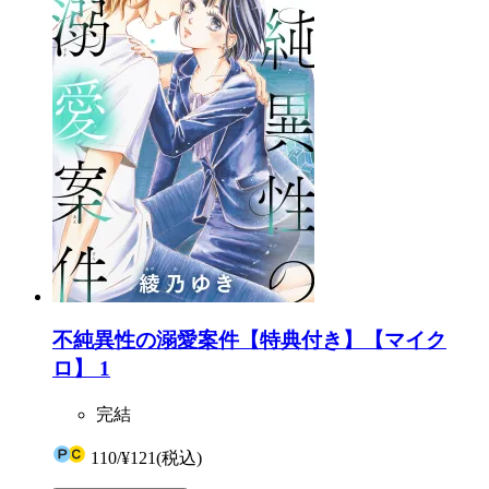
不純異性の溺愛案件【特典付き】【マイク
ロ】 1
完結
110
/
¥121
(税込)