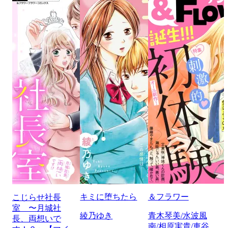
キミに堕ちたら
＆フラワー
こじらせ社長
室 〜月城社
綾乃ゆき
青木琴美/水波風
長、両想いで
南/相原実貴/車谷