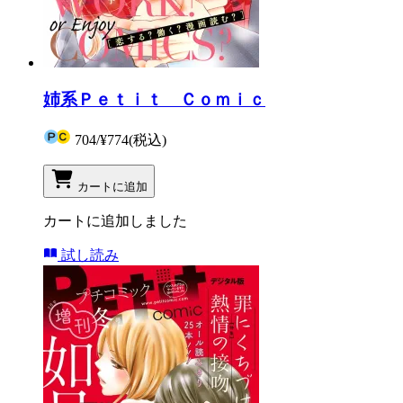
姉系Ｐｅｔｉｔ Ｃｏｍｉｃ
704
/
¥774
(税込)
カートに追加
カートに追加しました
試し読み