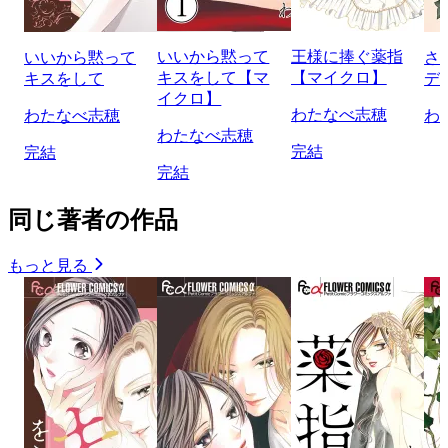
いいから黙って
王様に捧ぐ薬指
いいから黙って
さ
キスをして【マ
【マイクロ】
キスをして
デ
イクロ】
わたなべ志穂
わたなべ志穂
わ
わたなべ志穂
完結
完結
完結
同じ著者の作品
もっと見る