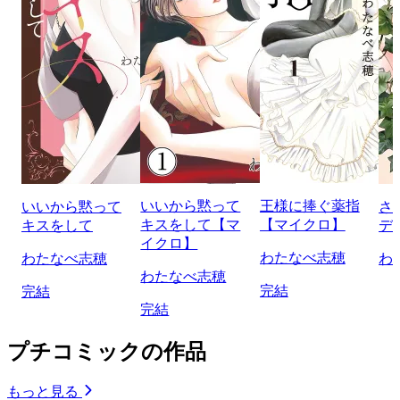
いいから黙って
王様に捧ぐ薬指
いいから黙って
さ
キスをして【マ
【マイクロ】
キスをして
デ
イクロ】
わたなべ志穂
わたなべ志穂
わ
わたなべ志穂
完結
完結
完結
プチコミックの作品
もっと見る