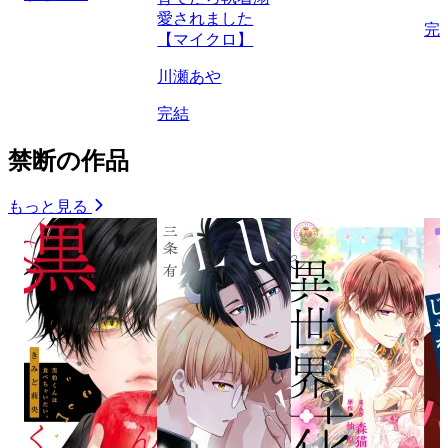
愛されました
完
【マイクロ】
川瀬あや
完結
禁断の作品
もっと見る