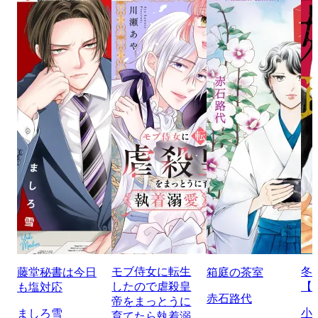
モブ侍女に転生
冬
藤堂秘書は今日
箱庭の茶室
したので虐殺皇
【
も塩対応
赤石路代
帝をまっとうに
小
ましろ雪
育てたら執着溺