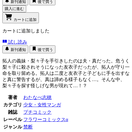
新刊通知
後で買う
購入に進む
カートに追加
カートに追加しました
試し読み
新刊通知
後で買う
拓人の義妹・梨々子を手引きしたのは夫・真だった。危うく
梨々子に殺されそうになった友衣子だったが、拓人が守り一
命を取り留める。拓人は二度と友衣子と子どもに手を出すな
と真に警告するが、真は諦める様子もなく…。そんな中、
梨々子を探す怪しげな男が現れて…！？
著者
わたなべ志穂
カテゴリ
少女・女性マンガ
雑誌
プチコミック
レーベル
フラワーコミックスα
ジャンル
禁断