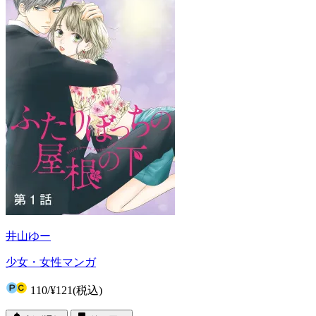
井山ゆー
少女・女性マンガ
110
/
¥121
(税込)