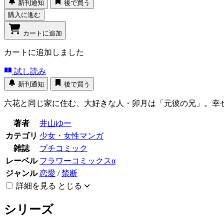
新刊通知
後で買う
購入に進む
カートに追加
カートに追加しました
試し読み
新刊通知
後で買う
六花と同じ家に住む、大好きな人・卯月は「元彼の兄」。幸
著者
井山ゆー
カテゴリ
少女・女性マンガ
雑誌
プチコミック
レーベル
フラワーコミックスα
ジャンル
恋愛
/
禁断
詳細を見る
とじる
シリーズ