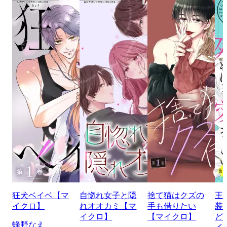
狂犬ベイベ【マ
自惚れ女子と隠
捨て猫はクズの
王
イクロ】
れオオカミ【マ
手も借りたい
装
イクロ】
【マイクロ】
ど
蜂野なえ