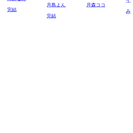
イ
月島よん
月森ココ
完結
み
完結