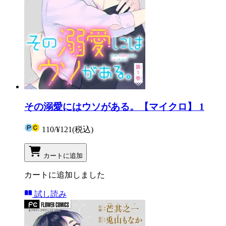
その溺愛にはウソがある。【マイクロ】 1
110
/
¥121
(税込)
カートに追加
カートに追加しました
試し読み