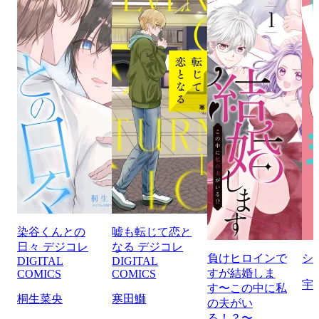
染谷くんとの
嘘も転じて恋と
日々 デジコレ
なる デジコレ
負けヒロインで
シ
DIGITAL
DIGITAL
すが結婚しま
COMICS
COMICS
宇
す〜この中に私
桐生菜央
寒田鰤
の夫がい
る！？〜