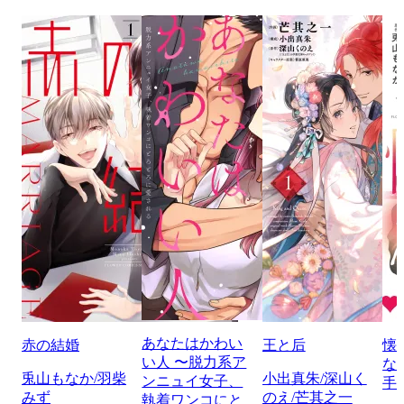
あなたはかわい
赤の結婚
王と后
懐
い人 〜脱力系ア
な
兎山もなか/羽柴
小出真朱/深山く
ンニュイ女子、
手
みず
のえ/芒其之一
執着ワンコにと