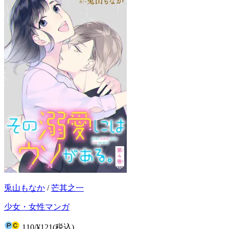
兎山もなか
/
芒其之一
少女・女性マンガ
110
/
¥121
(税込)