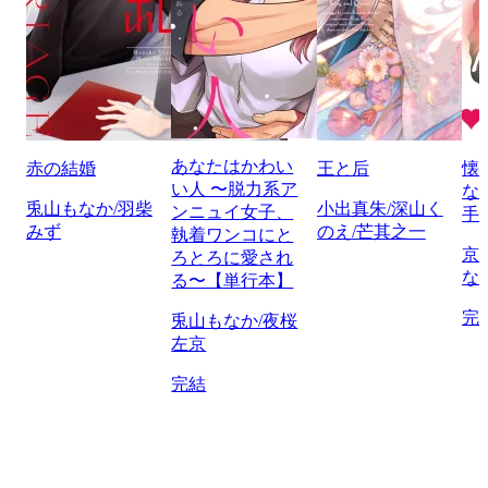
あなたはかわい
赤の結婚
王と后
懐
い人 〜脱力系ア
な
兎山もなか/羽柴
小出真朱/深山く
ンニュイ女子、
手
みず
のえ/芒其之一
執着ワンコにと
京
ろとろに愛され
な
る〜【単行本】
完
兎山もなか/夜桜
左京
完結