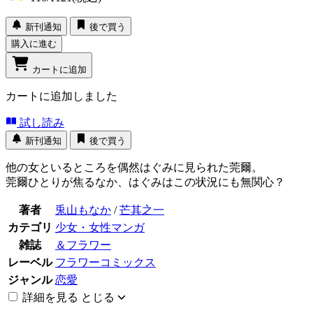
新刊通知
後で買う
購入に進む
カートに追加
カートに追加しました
試し読み
新刊通知
後で買う
他の女といるところを偶然はぐみに見られた莞爾。
莞爾ひとりが焦るなか、はぐみはこの状況にも無関心？
著者
兎山もなか
/
芒其之一
カテゴリ
少女・女性マンガ
雑誌
＆フラワー
レーベル
フラワーコミックス
ジャンル
恋愛
詳細を見る
とじる