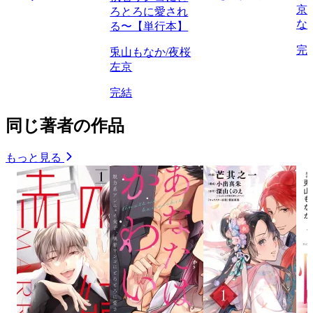
京
ろとろに愛され
な
る〜【単行本】
完
兎山もなか/夜桜
左京
完結
同じ著者の作品
もっと見る