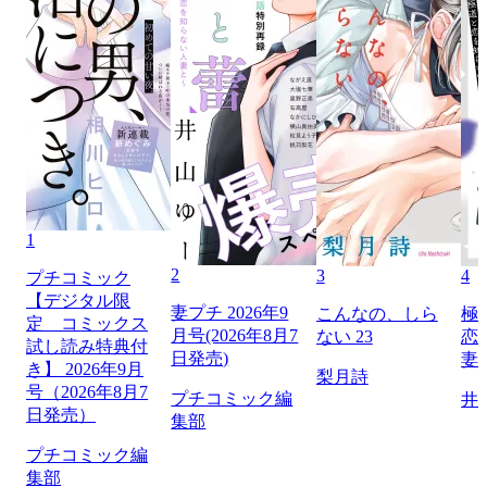
1
2
3
4
プチコミック
【デジタル限
妻プチ 2026年9
こんなの、しら
極
定 コミックス
月号(2026年8月7
ない 23
恋
試し読み特典付
日発売)
妻
き】 2026年9月
梨月詩
号（2026年8月7
プチコミック編
井
日発売）
集部
プチコミック編
集部