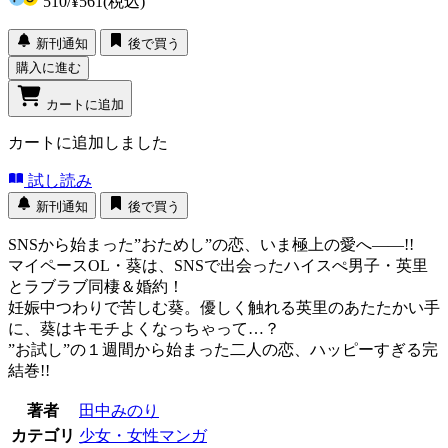
510
/
¥561
(税込)
新刊通知
後で買う
購入に進む
カートに追加
カートに追加しました
試し読み
新刊通知
後で買う
SNSから始まった”おためし”の恋、いま極上の愛へ――!!
マイペースOL・葵は、SNSで出会ったハイスぺ男子・英里
とラブラブ同棲＆婚約！
妊娠中つわりで苦しむ葵。優しく触れる英里のあたたかい手
に、葵はキモチよくなっちゃって…？
”お試し”の１週間から始まった二人の恋、ハッピーすぎる完
結巻!!
著者
田中みのり
カテゴリ
少女・女性マンガ