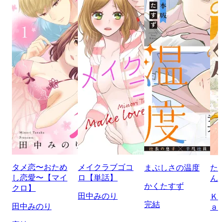
タメ恋〜おため
メイクラブゴコ
まぶしさの温度
た
し恋愛〜【マイ
ロ【単話】
ん
かくたすず
クロ】
田中みのり
Ｋ
完結
田中みのり
ａ