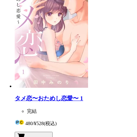
タメ恋〜おためし恋愛〜 1
完結
480
/
¥528
(税込)