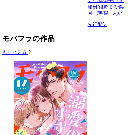
くう/詠梨子/渡辺
瑞樹/紺野まる/梨
月 詩/響 あい
先行配信
モバフラの作品
もっと見る