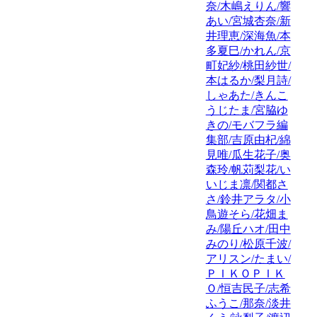
奈/木嶋えりん/響
あい/宮城杏奈/新
井理恵/深海魚/本
多夏巳/かれん/京
町妃紗/桃田紗世/
本はるか/梨月詩/
しゃあた/きんこ
うじたま/宮脇ゆ
きの/モバフラ編
集部/吉原由杞/綿
見唯/瓜生花子/奥
森玲/帆苅梨花/い
いじま凛/関都さ
さ/鈴井アラタ/小
鳥遊そら/花畑ま
み/陽丘ハオ/田中
みのり/松原千波/
アリスン/たまい/
ＰＩＫＯＰＩＫ
Ｏ/恒吉民子/志希
ふうこ/那奈/淡井