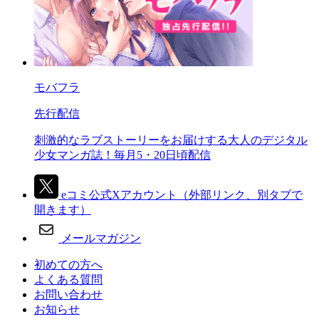
モバフラ
先行配信
刺激的なラブストーリーをお届けする大人のデジタル
少女マンガ誌！毎月5・20日頃配信
eコミ公式Xアカウント
（外部リンク、別タブで
開きます）
メールマガジン
初めての方へ
よくある質問
お問い合わせ
お知らせ