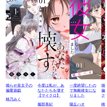
拗らせ皇太子の
今度は私が、あ
一度絶望したの
拗
偏愛遊戯
なたたちを壊す
で無敵彼女にな
偏
【マイクロ】
りました
ク
桃乃みく
服部美紀
陽丘ハオ
桃