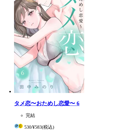
タメ恋〜おためし恋愛〜 6
完結
530
/
¥583
(税込)