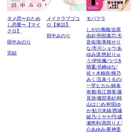
タメ恋〜おため
メイクラブゴコ
モバフラ
し恋愛〜【マイ
ロ【単話】
しがの夷織/吉原
クロ】
田中みのり
由起/刑部真芯/天
田中みのり
音佑湖/美桜せり
な/市川ショウ/あ
完結
ゆみ凛/悠妃りゅ
う/伊吹楓/つづき
萌重/兄崎ゆな/
佐々木柚奈/桃乃
みく/五条うるの/
一堂ヒカル/綺条
有都/長江朋美/蓮
見游/服部美紀/時
山はじめ/村田ゆ
か/鮎川未緒/西城
綾乃/ミヤケ円/成
瀬悠利/高田りえ/
心あゆみ/夜神里