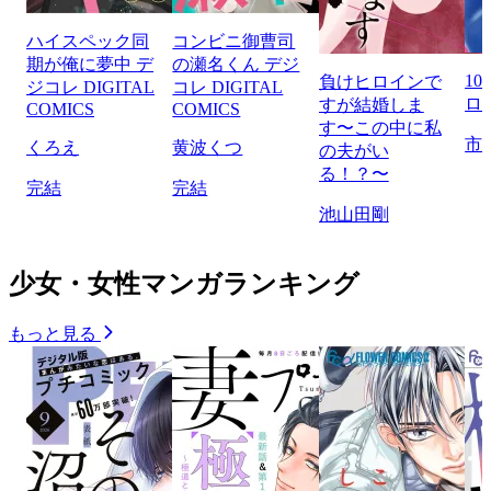
ハイスペック同
コンビニ御曹司
期が俺に夢中 デ
の瀬名くん デジ
1
負けヒロインで
ジコレ DIGITAL
コレ DIGITAL
ロ
すが結婚しま
COMICS
COMICS
す〜この中に私
市
くろえ
黄波くつ
の夫がい
る！？〜
完結
完結
池山田剛
少女・女性マンガランキング
もっと見る