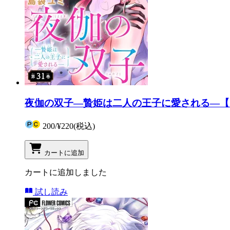
夜伽の双子―贄姫は二人の王子に愛される―【マ
200
/
¥220
(税込)
カートに追加
カートに追加しました
試し読み