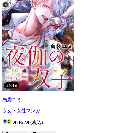
島袋ユミ
少女・女性マンガ
200
/
¥220
(税込)