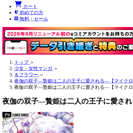
カート
初めての方
無料・セール
トップ
＞
少女・女性マンガ
＞
＆フラワー
＞
夜伽の双子―贄姫は二人の王子に愛される―【マイクロ
夜伽の双子―贄姫は二人の王子に愛される―【マイクロ】
夜伽の双子―贄姫は二人の王子に愛される