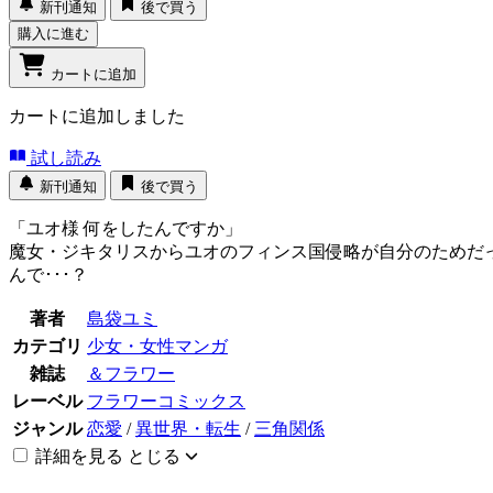
新刊通知
後で買う
購入に進む
カートに追加
カートに追加しました
試し読み
新刊通知
後で買う
「ユオ様 何をしたんですか」
魔女・ジキタリスからユオのフィンス国侵略が自分のためだ
んで･･･？
著者
島袋ユミ
カテゴリ
少女・女性マンガ
雑誌
＆フラワー
レーベル
フラワーコミックス
ジャンル
恋愛
/
異世界・転生
/
三角関係
詳細を見る
とじる