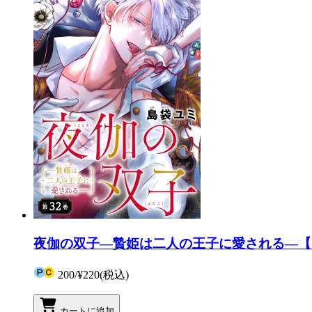
夜伽の双子―贄姫は二人の王子に愛される―【マ
200
/
¥220
(税込)
カートに追加