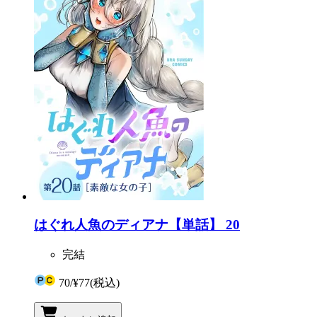
はぐれ人魚のディアナ【単話】 20
完結
70
/
¥77
(税込)