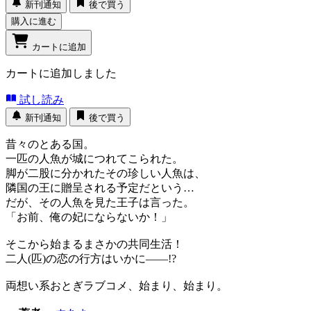
新刊通知
後で買う
購入に進む
カートに追加
カートに追加しました
試し読み
新刊通知
後で買う
昔々のとある国。
一匹の人魚が城につれてこられた。
脚が二股に分かれたその珍しい人魚は、
隣国の王に贈呈される予定だという…
だが、その人魚を見た王子は言った。
「お前、俺の妃にならないか！」
そこから始まるまさかの共同生活！
二人(匹)の恋の行方はいかに――!?
両想い系おとぎラブコメ、始まり、始まり。