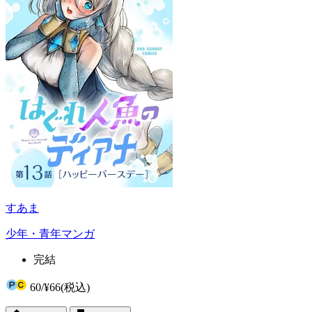
すあま
少年・青年マンガ
完結
60
/
¥66
(税込)