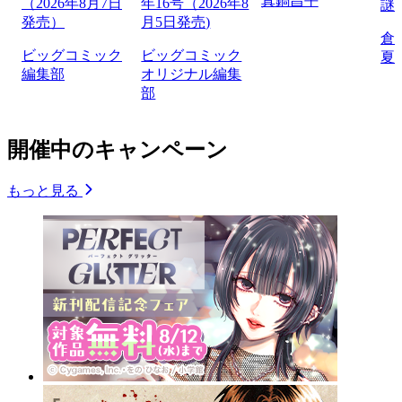
真鍋昌平
（2026年8月7日
年16号（2026年8
謎
発売）
月5日発売)
倉
ビッグコミック
ビッグコミック
夏
編集部
オリジナル編集
部
開催中のキャンペーン
もっと見る