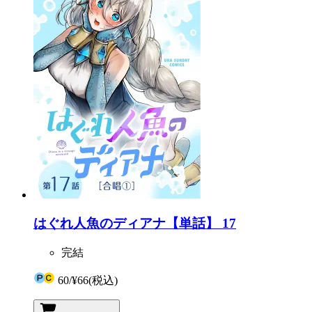
はぐれ人魚のディアナ【単話】 17
完結
60
/
¥66
(税込)