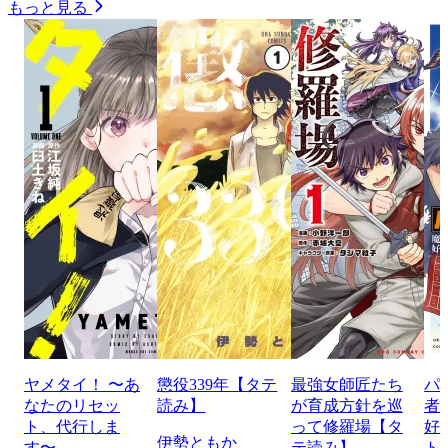
もっと見る
ヤメタイ！ 〜あ
懲役339年【タテ
最強女師匠たち
パ
なたのリセッ
読み】
が育成方針を巡
者
ト、代行しま
って修羅場【タ
好
伊勢ともか
す〜
テ読み】
ト