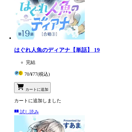
はぐれ人魚のディアナ【単話】 19
完結
70
/
¥77
(税込)
カートに追加
カートに追加しました
試し読み