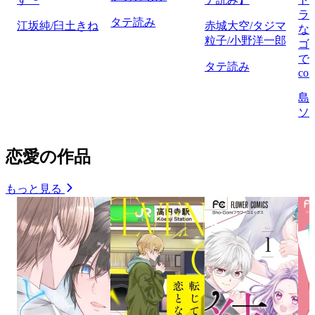
ラ
タテ読み
江坂純/臼土きね
赤城大空/タジマ
な
粒子/小野洋一郎
ゴ
で
タテ読み
com
島
ソ
恋愛の作品
もっと見る