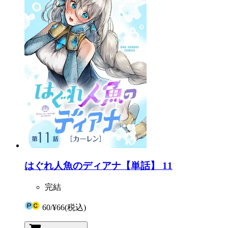
はぐれ人魚のディアナ【単話】 11
完結
60
/
¥66
(税込)