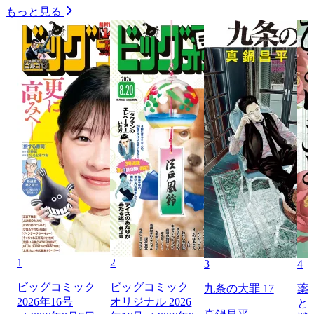
もっと見る
1
2
3
4
ビッグコミック
ビッグコミック
九条の大罪 17
薬
2026年16号
オリジナル 2026
と