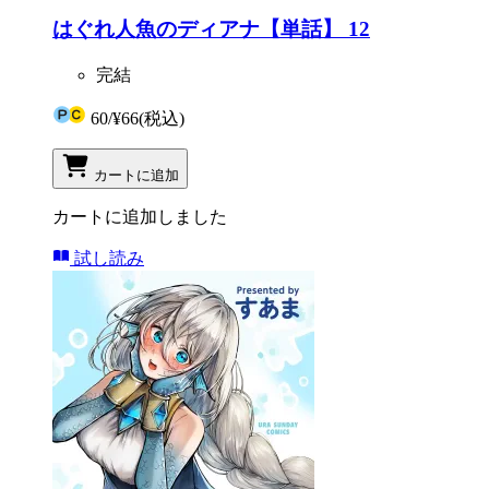
はぐれ人魚のディアナ【単話】 12
完結
60
/
¥66
(税込)
カートに追加
カートに追加しました
試し読み