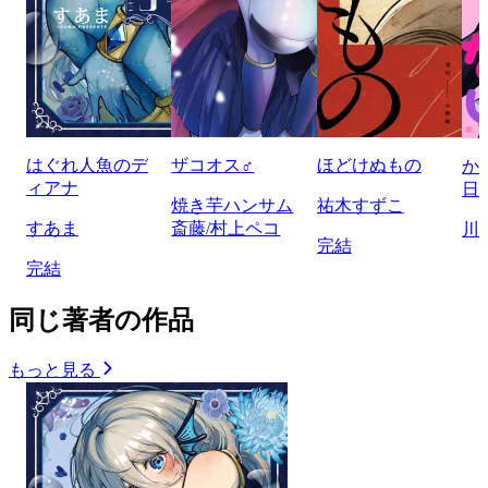
はぐれ人魚のデ
ザコオス♂
ほどけぬもの
か
ィアナ
日
焼き芋ハンサム
祐木すずこ
すあま
斎藤/村上ペコ
川
完結
完結
同じ著者の作品
もっと見る