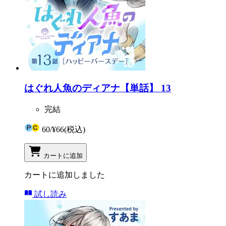
はぐれ人魚のディアナ【単話】 13
完結
60
/
¥66
(税込)
カートに追加
カートに追加しました
試し読み