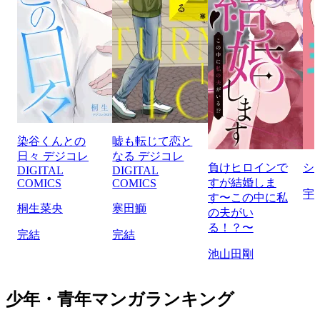
染谷くんとの
嘘も転じて恋と
日々 デジコレ
なる デジコレ
負けヒロインで
シ
DIGITAL
DIGITAL
すが結婚しま
COMICS
COMICS
宇
す〜この中に私
桐生菜央
寒田鰤
の夫がい
る！？〜
完結
完結
池山田剛
少年・青年マンガランキング