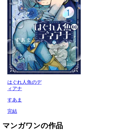
はぐれ人魚のデ
ィアナ
すあま
完結
マンガワンの作品