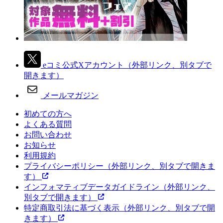
eコミ公式Xアカウント
（外部リンク、別タブで
開きます）
メールマガジン
初めての方へ
よくある質問
お問い合わせ
お知らせ
利用規約
プライバシーポリシー
（外部リンク、別タブで開きま
す）
インフォマティブデータガイドライン
（外部リンク、
別タブで開きます）
特定商取引法に基づく表示
（外部リンク、別タブで開
きます）