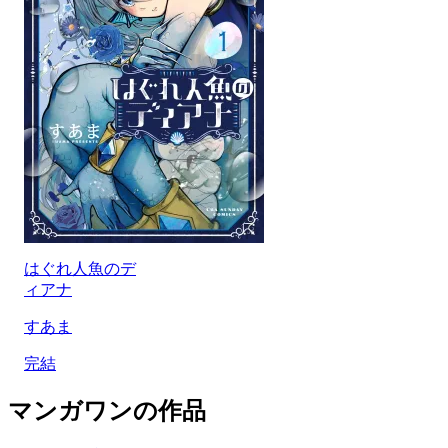
はぐれ人魚のデ
ィアナ
すあま
完結
マンガワンの作品