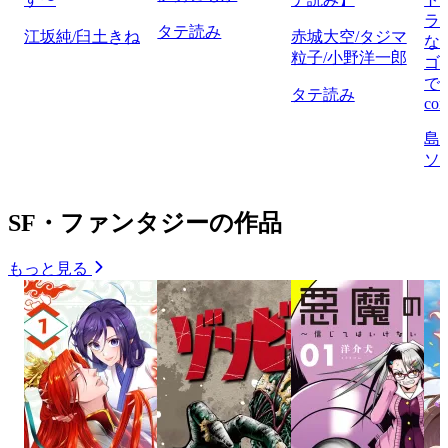
ラ
タテ読み
江坂純/臼土きね
赤城大空/タジマ
な
粒子/小野洋一郎
ゴ
で
タテ読み
com
島
ソ
SF・ファンタジーの作品
もっと見る