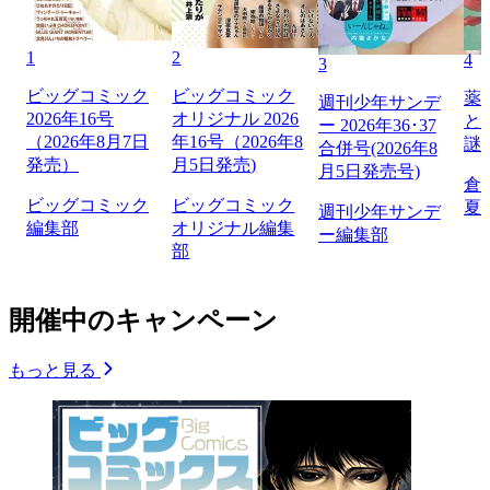
1
2
4
3
ビッグコミック
ビッグコミック
薬
週刊少年サンデ
2026年16号
オリジナル 2026
と
ー 2026年36･37
（2026年8月7日
年16号（2026年8
謎
合併号(2026年8
発売）
月5日発売)
月5日発売号)
倉
ビッグコミック
ビッグコミック
夏
週刊少年サンデ
編集部
オリジナル編集
ー編集部
部
開催中のキャンペーン
もっと見る