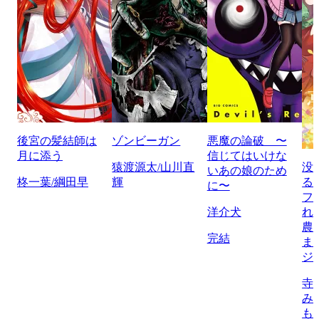
後宮の髪結師は
ゾンビーガン
悪魔の論破 〜
月に添う
信じてはいけな
猿渡源太/山川直
没
いあの娘のため
柊一葉/綱田早
輝
る
に〜
フ
洋介犬
れ
農
完結
ま
ジ
寺
み
も