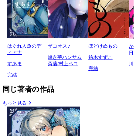
はぐれ人魚のデ
ザコオス♂
ほどけぬもの
か
ィアナ
日
焼き芋ハンサム
祐木すずこ
すあま
斎藤/村上ペコ
川
完結
完結
同じ著者の作品
もっと見る