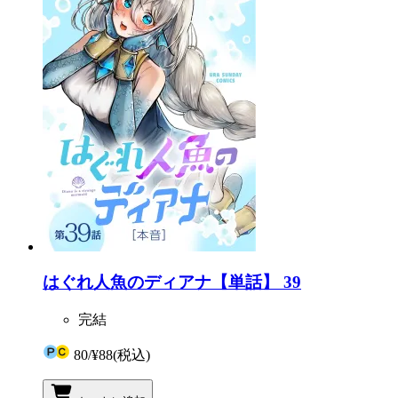
はぐれ人魚のディアナ【単話】 39
完結
80
/
¥88
(税込)