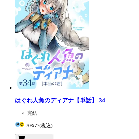
はぐれ人魚のディアナ【単話】 34
完結
70
/
¥77
(税込)