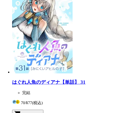
はぐれ人魚のディアナ【単話】 31
完結
70
/
¥77
(税込)