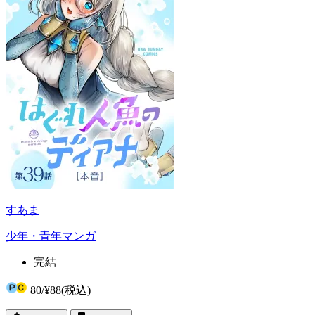
すあま
少年・青年マンガ
完結
80
/
¥88
(税込)