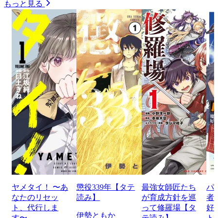
もっと見る
ヤメタイ！ 〜あ
懲役339年【タテ
最強女師匠たち
パ
なたのリセッ
読み】
が育成方針を巡
者
ト、代行しま
って修羅場【タ
好
伊勢ともか
す〜
テ読み】
ト