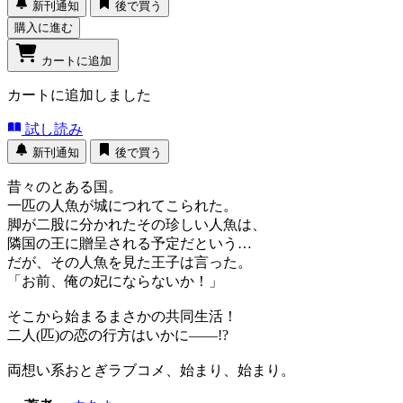
新刊通知
後で買う
購入に進む
カートに追加
カートに追加しました
試し読み
新刊通知
後で買う
昔々のとある国。
一匹の人魚が城につれてこられた。
脚が二股に分かれたその珍しい人魚は、
隣国の王に贈呈される予定だという…
だが、その人魚を見た王子は言った。
「お前、俺の妃にならないか！」
そこから始まるまさかの共同生活！
二人(匹)の恋の行方はいかに――!?
両想い系おとぎラブコメ、始まり、始まり。