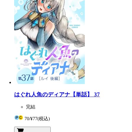
はぐれ人魚のディアナ【単話】 37
完結
70
/
¥77
(税込)