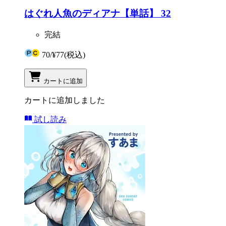
はぐれ人魚のディアナ【単話】 32
完結
70
/
¥77
(税込)
カートに追加
カートに追加しました
試し読み