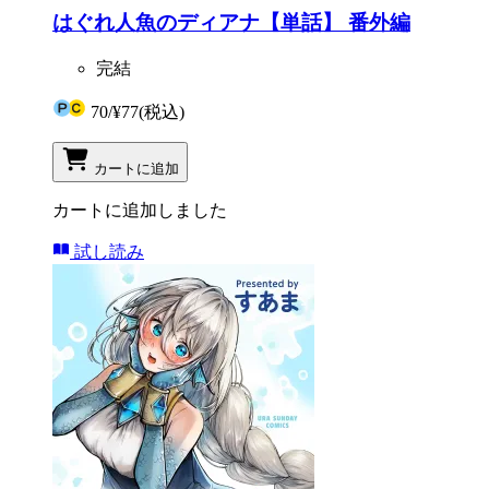
はぐれ人魚のディアナ【単話】 番外編
完結
70
/
¥77
(税込)
カートに追加
カートに追加しました
試し読み