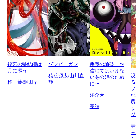
後宮の髪結師は
ゾンビーガン
悪魔の論破 〜
月に添う
信じてはいけな
猿渡源太/山川直
没
いあの娘のため
柊一葉/綱田早
輝
る
に〜
フ
洋介犬
れ
農
完結
ま
ジ
寺
み