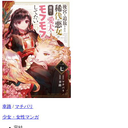
幸路
/
マチバリ
少女・女性マンガ
完結