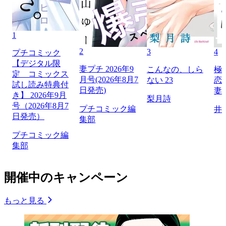
1
2
3
4
プチコミック
【デジタル限
妻プチ 2026年9
こんなの、しら
極
定 コミックス
月号(2026年8月7
ない 23
恋
試し読み特典付
日発売)
妻
き】 2026年9月
梨月詩
号（2026年8月7
プチコミック編
井
日発売）
集部
プチコミック編
集部
開催中のキャンペーン
もっと見る