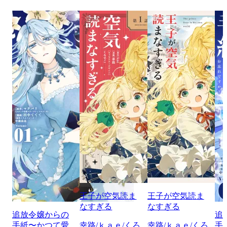
王子が空気読ま
王子が空気読ま
なすぎる
なすぎる
追放令嬢からの
追
手紙〜かつて愛
幸路/ｋａｅ/くろ
幸路/ｋａｅ/くろ
手