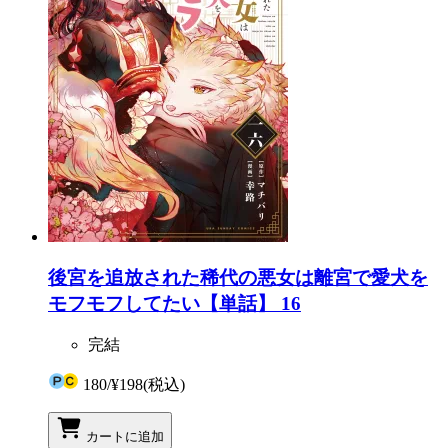
後宮を追放された稀代の悪女は離宮で愛犬を
モフモフしてたい【単話】 16
完結
180
/
¥198
(税込)
カートに追加