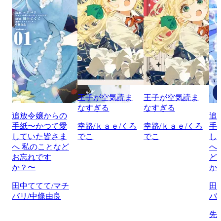
王子が空気読ま
王子が空気読ま
なすぎる
なすぎる
追放令嬢からの
追
手紙〜かつて愛
幸路/ｋａｅ/くろ
幸路/ｋａｅ/くろ
手
していた皆さま
でこ
でこ
し
へ 私のことなど
へ
お忘れです
ど
か？〜
か
田中ててて/マチ
田
バリ/中條由良
バ
先