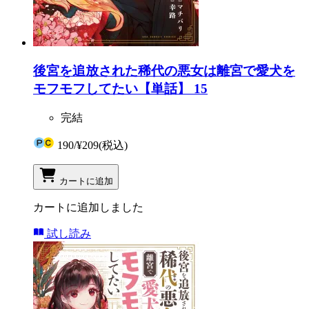
後宮を追放された稀代の悪女は離宮で愛犬を
モフモフしてたい【単話】 15
完結
190
/
¥209
(税込)
カートに追加
カートに追加しました
試し読み