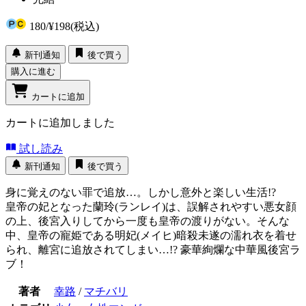
180
/
¥198
(税込)
新刊通知
後で買う
購入に進む
カートに追加
カートに追加しました
試し読み
新刊通知
後で買う
身に覚えのない罪で追放…。しかし意外と楽しい生活!?
皇帝の妃となった蘭玲(ランレイ)は、誤解されやすい悪女顔
の上、後宮入りしてから一度も皇帝の渡りがない。そんな
中、皇帝の寵姫である明妃(メイヒ)暗殺未遂の濡れ衣を着せ
られ、離宮に追放されてしまい…!? 豪華絢爛な中華風後宮ラ
ブ！
著者
幸路
/
マチバリ