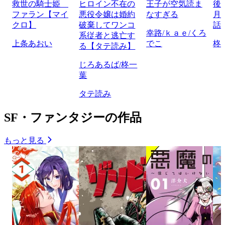
救世の騎士姫
ヒロイン不在の
王子が空気読ま
後
ファラン【マイ
悪役令嬢は婚約
なすぎる
月
クロ】
破棄してワンコ
話
幸路/ｋａｅ/くろ
系従者と逃亡す
上条あおい
でこ
柊
る【タテ読み】
じろあるば/柊一
葉
タテ読み
SF・ファンタジーの作品
もっと見る