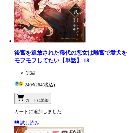
後宮を追放された稀代の悪女は離宮で愛犬を
モフモフしてたい【単話】 18
完結
240
/
¥264
(税込)
カートに追加
カートに追加しました
試し読み