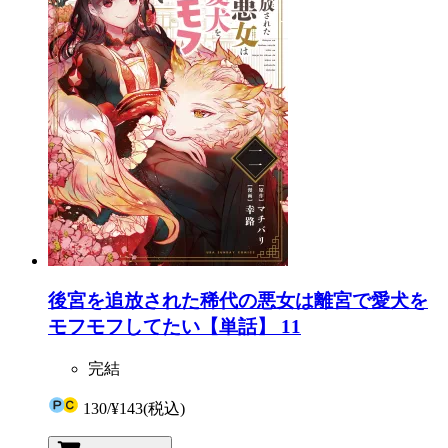
後宮を追放された稀代の悪女は離宮で愛犬を
モフモフしてたい【単話】 11
完結
130
/
¥143
(税込)