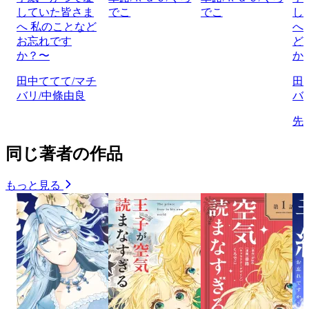
していた皆さま
でこ
でこ
し
へ 私のことなど
へ
お忘れです
ど
か？〜
か
田中ててて/マチ
田
バリ/中條由良
バ
先
同じ著者の作品
もっと見る