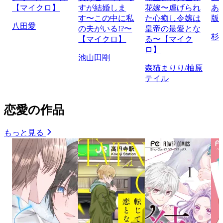
【マイクロ】
すが結婚しま
花嫁〜虐げられ
あ
す〜この中に私
た心癒し令嬢は
版
八田愛
の夫がいる!?〜
皇帝の最愛とな
杉
【マイクロ】
る〜【マイク
ロ】
池山田剛
森猫まりり/柚原
テイル
恋愛の作品
もっと見る