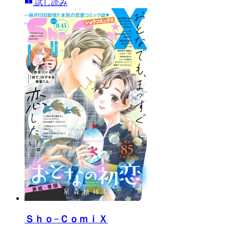
試し読み
Ｓｈｏ−ＣｏｍｉＸ