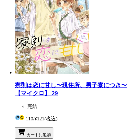
寮則は恋に甘し〜現住所、男子寮につき〜
【マイクロ】 29
完結
110
/
¥121
(税込)
カートに追加