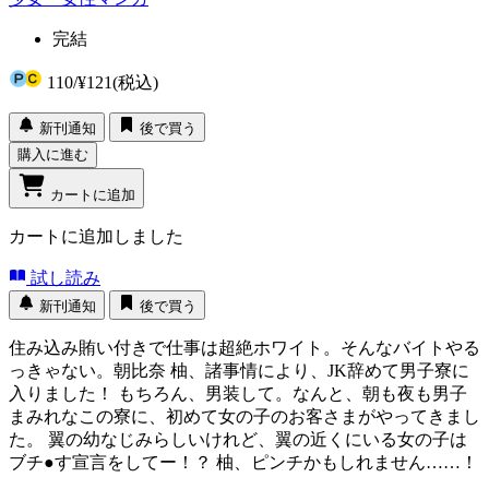
完結
110
/
¥121
(税込)
新刊通知
後で買う
購入に進む
カートに追加
カートに追加しました
試し読み
新刊通知
後で買う
住み込み賄い付きで仕事は超絶ホワイト。そんなバイトやる
っきゃない。朝比奈 柚、諸事情により、JK辞めて男子寮に
入りました！ もちろん、男装して。なんと、朝も夜も男子
まみれなこの寮に、初めて女の子のお客さまがやってきまし
た。 翼の幼なじみらしいけれど、翼の近くにいる女の子は
ブチ●す宣言をしてー！？ 柚、ピンチかもしれません……！