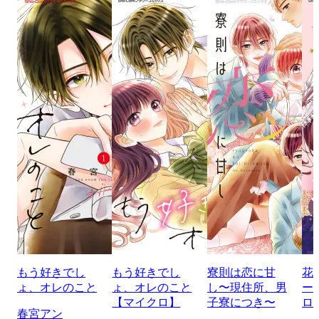
もう好きでし
もう好きでし
寮則は恋に甘
花
ょ、オレのこと
ょ、オレのこと
し〜現住所、男
ー
【マイクロ】
子寮につき〜
ロ
春宮アン