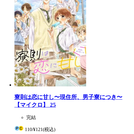
寮則は恋に甘し〜現住所、男子寮につき〜
【マイクロ】 25
完結
110
/
¥121
(税込)