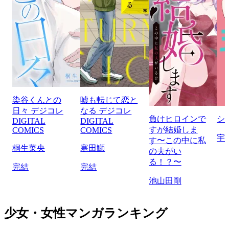
染谷くんとの
嘘も転じて恋と
日々 デジコレ
なる デジコレ
負けヒロインで
シ
DIGITAL
DIGITAL
すが結婚しま
COMICS
COMICS
宇
す〜この中に私
桐生菜央
寒田鰤
の夫がい
る！？〜
完結
完結
池山田剛
少女・女性マンガランキング