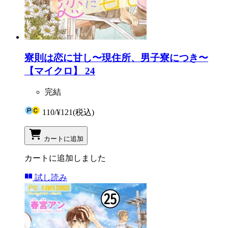
寮則は恋に甘し〜現住所、男子寮につき〜
【マイクロ】 24
完結
110
/
¥121
(税込)
カートに追加
カートに追加しました
試し読み