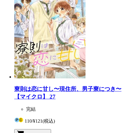
寮則は恋に甘し〜現住所、男子寮につき〜
【マイクロ】 27
完結
110
/
¥121
(税込)