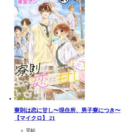
寮則は恋に甘し〜現住所、男子寮につき〜
【マイクロ】 21
完結