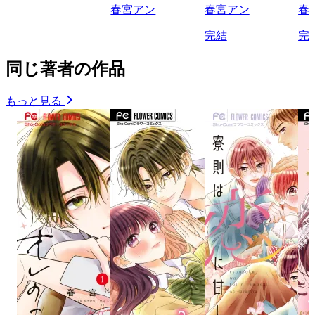
春宮アン
春宮アン
春
完結
完
同じ著者の作品
もっと見る