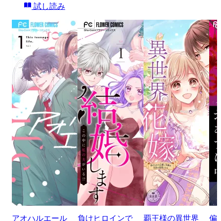
試し読み
アオハルエール
負けヒロインで
覇王様の異世界
偏