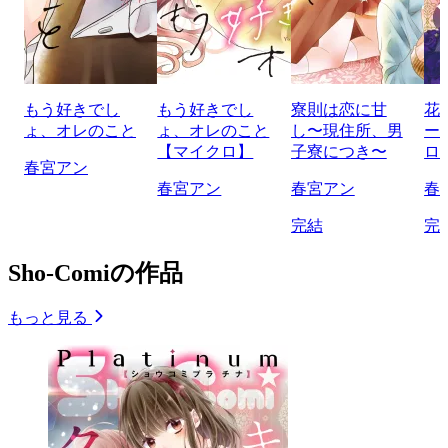
もう好きでし
もう好きでし
寮則は恋に甘
花
ょ、オレのこと
ょ、オレのこと
し〜現住所、男
ー
【マイクロ】
子寮につき〜
ロ
春宮アン
春宮アン
春宮アン
春
完結
完
Sho-Comiの作品
もっと見る