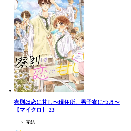
寮則は恋に甘し〜現住所、男子寮につき〜
【マイクロ】 23
完結