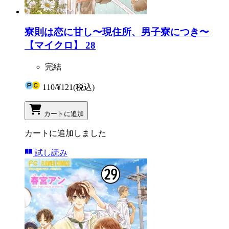
寮則は恋に甘し〜現住所、男子寮につき〜
【マイクロ】 28
完結
110
/
¥121
(税込)
カートに追加
カートに追加しました
試し読み