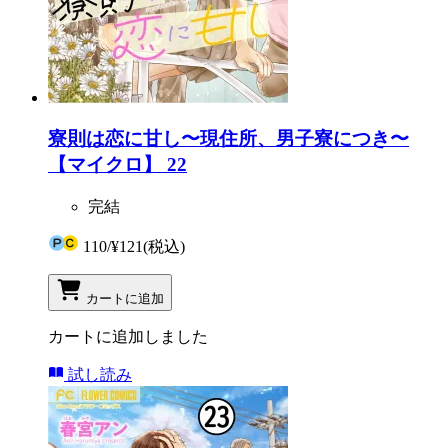
寮則は恋に甘し〜現住所、男子寮につき〜
【マイクロ】 22
完結
110
/
¥121
(税込)
カートに追加
カートに追加しました
試し読み